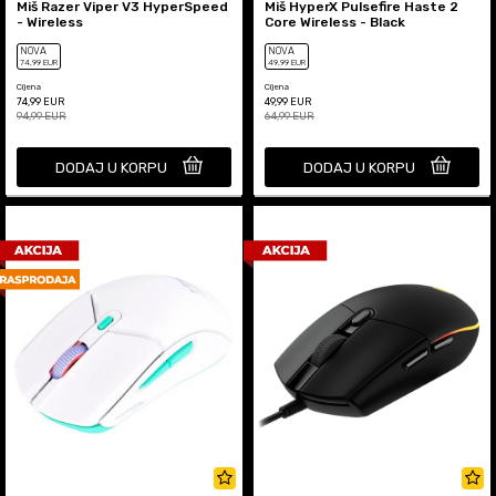
Miš Razer Viper V3 HyperSpeed
Miš HyperX Pulsefire Haste 2
- Wireless
Core Wireless - Black
NOVA
NOVA
74
,99
EUR
49
,99
EUR
Cijena
Cijena
74,99
EUR
49,99
EUR
94,99
EUR
64,99
EUR
DODAJ U KORPU
DODAJ U KORPU