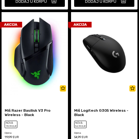
DODAJ U KORPU
DODAJ U KORPU
Miš Razer Basilisk V3 Pro
Miš Logitech G305 Wireless -
Wireless - Black
Black
NOVA
NOVA
119
,99
EUR
54
,99
EUR
Cijena
Cijena
119,99
EUR
54,99
EUR