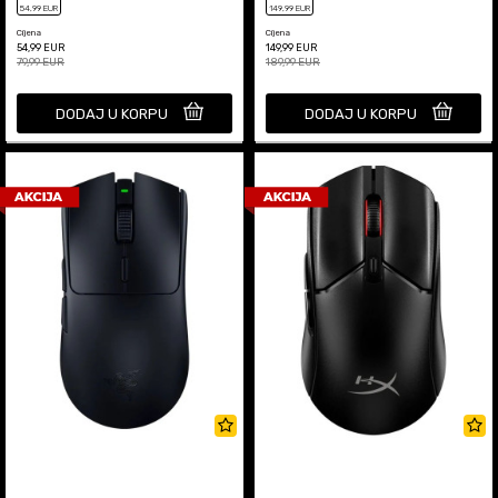
54
,99
EUR
149
,99
EUR
Cijena
Cijena
54,99
EUR
149,99
EUR
79,99
EUR
189,99
EUR
DODAJ U KORPU
DODAJ U KORPU