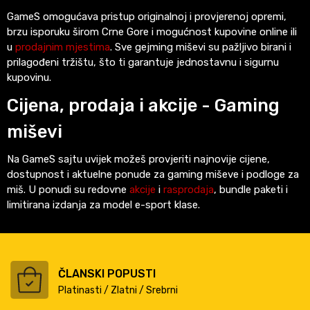
GameS omogućava pristup originalnoj i provjerenoj opremi,
brzu isporuku širom Crne Gore i mogućnost kupovine online ili
u
prodajnim mjestima
. Sve gejming miševi su pažljivo birani i
prilagođeni tržištu, što ti garantuje jednostavnu i sigurnu
kupovinu.
Cijena, prodaja i akcije - Gaming
miševi
Na GameS sajtu uvijek možeš provjeriti najnovije cijene,
dostupnost i aktuelne ponude za gaming miševe i podloge za
miš. U ponudi su redovne
akcije
i
rasprodaja
, bundle paketi i
limitirana izdanja za model e-sport klase.
ČLANSKI POPUSTI
Platinasti / Zlatni / Srebrni