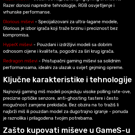
Razer donosi napredne tehnologije, RGB osvjetljenje i
vrhunske performanse.
Glorious miševi
- Specijalizovani za ultra-lagane modele,
Glorious je izbor igrača koji traže brzinu i preciznost bez
kompromisa.
HyperX miševi
- Pouzdani i izdržljivi modeli sa dobrim
odnosom cijene i kvaliteta, pogodni za širi krug igrača.
Redragon miševi
- Pristupačni gaming miševi sa solidnim
performansama, idealni za ulazak u svijet gejming opreme.
Ključne karakteristike i tehnologije
Najnoviji gaming miš modeli posjeduju visoke polling rate-ove,
precizne optičke senzore, anti-ghosting tastere i često
mogućnost zamjene prekidača. Bez obzira na to tražiš li
najbrži miš ili pouzdan model za dugotrajno igranje - ponuda
je raznolika i prilagođena tvojim potrebama.
Zašto kupovati miševe u GameS-u