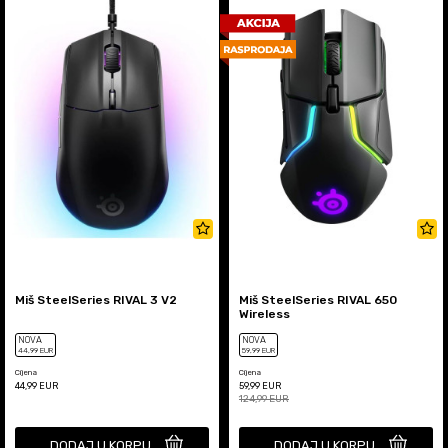
Miš SteelSeries RIVAL 3 V2
Miš SteelSeries RIVAL 650
Wireless
NOVA
NOVA
44
,99
EUR
59
,99
EUR
Cijena
Cijena
44,99
EUR
59,99
EUR
124,99
EUR
DODAJ U KORPU
DODAJ U KORPU