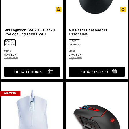
Miš Logitech G502 X - Black +
Miš Razer Deathadder
Podloga Logitech G240
Essentials
NOVA
NOVA
89
,99
EUR
29
,99
EUR
Cijena
Cijena
89,99
EUR
29,99
EUR
119,98
EUR
44,99
EUR
DODAJ U KORPU
DODAJ U KORPU