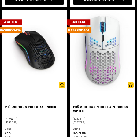
Miš Glorious Model O - Black
Miš Glorious Model O Wireless -
White
NOVA
NOVA
49
,99
EUR
89
,99
EUR
Cijena
Cijena
49,99
EUR
89,99
EUR