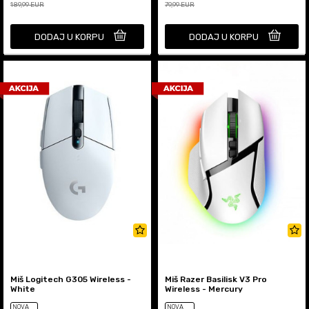
189,99
EUR
79,99
EUR
DODAJ U KORPU
DODAJ U KORPU
Miš Logitech G305 Wireless -
Miš Razer Basilisk V3 Pro
White
Wireless - Mercury
NOVA
NOVA