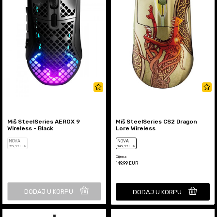
Miš SteelSeries AEROX 9
Miš SteelSeries CS2 Dragon
Wireless - Black
Lore Wireless
NOVA
NOVA
159
,99
EUR
149
,99
EUR
Cijena
149,99
EUR
DODAJ U KORPU
DODAJ U KORPU