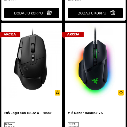
67,99
EUR
117,99
EUR
DODAJ U KORPU
DODAJ U KORPU
Miš Logitech G502 X - Black
Miš Razer Basilisk V3
NOVA
NOVA