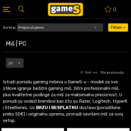
0
BESPLATNA ISPORUKA PORUDŽBINA PREKO 50 EUR
Filteri
Sortiraj
Miš | PC
pc
156
proizvoda
Obriši sve
Istraži ponudu gaming miševa u GameS-u - modeli za sve
stilove igranja: bežični gaming miš, žični profesionalni miš,
plus kvalitetne podloge za miš za maksimalnu preciznost. U
ponudi su vodeći brendovi kao što su Razer, Logitech, HyperX
i SteelSeries. Uz
BRZU I BESPLATNU
dostavu
(porudžbine
preko 50€) i originalnu opremu, pronađi savršeni miš za svoj
setup.