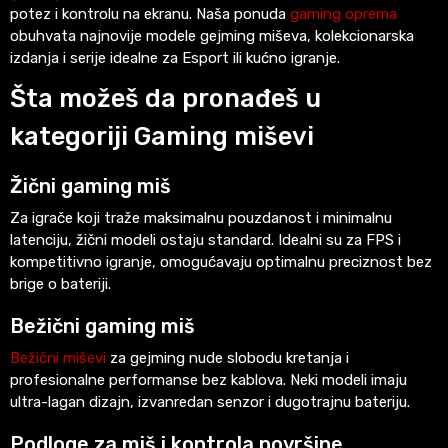
potez i kontrolu na ekranu. Naša ponuda
gaming oprema
obuhvata najnovije modele gejming miševa, kolekcionarska
izdanja i serije idealne za Esport ili kućno igranje.
Šta možeš da pronađeš u
kategoriji Gaming miševi
Žični gaming miš
Za igrače koji traže maksimalnu pouzdanost i minimalnu
latenciju, žični modeli ostaju standard. Idealni su za FPS i
kompetitivno igranje, omogućavaju optimalnu preciznost bez
brige o bateriji.
Bežični gaming miš
Bežični miševi
za gejming nude slobodu kretanja i
profesionalne performanse bez kablova. Neki modeli imaju
ultra-lagan dizajn, izvanredan senzor i dugotrajnu bateriju.
Podloge za miš i kontrola površine