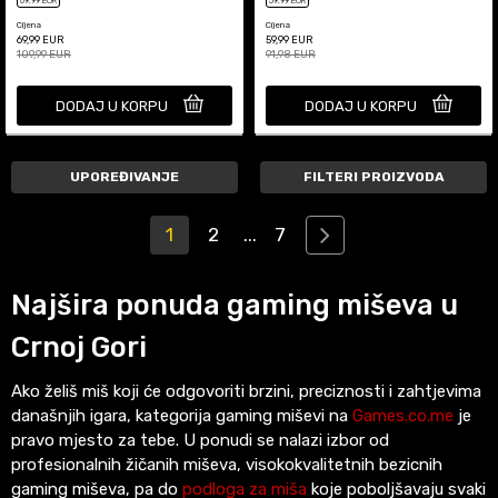
69
,99
EUR
59
,99
EUR
Cijena
Cijena
69,99
EUR
59,99
EUR
109,99
EUR
91,98
EUR
DODAJ U KORPU
DODAJ U KORPU
UPOREĐIVANJE
FILTERI PROIZVODA
1
2
...
7
Najšira ponuda gaming miševa u
Crnoj Gori
Ako želiš miš koji će odgovoriti brzini, preciznosti i zahtjevima
današnjih igara, kategorija gaming miševi na
Games.co.me
je
pravo mjesto za tebe. U ponudi se nalazi izbor od
profesionalnih žičanih miševa, visokokvalitetnih bezicnih
gaming miševa, pa do
podloga za miša
koje poboljšavaju svaki