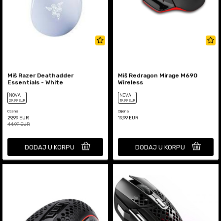
Miš Razer Deathadder
Miš Redragon Mirage M690
Essentials - White
Wireless
NOVA
NOVA
29
,99
EUR
19
,99
EUR
Cijena
Cijena
29,99
EUR
19,99
EUR
44,99
EUR
DODAJ U KORPU
DODAJ U KORPU