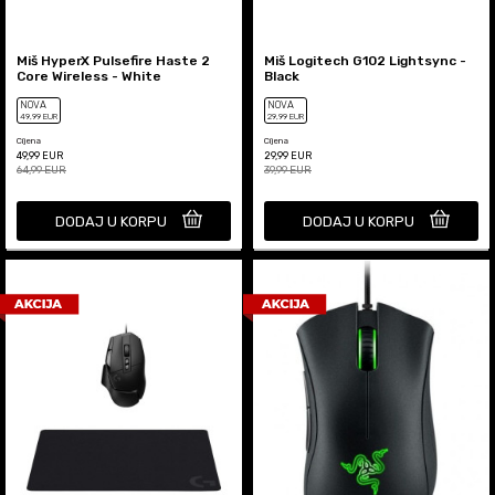
Miš HyperX Pulsefire Haste 2
Miš Logitech G102 Lightsync -
Core Wireless - White
Black
NOVA
NOVA
49
,99
EUR
29
,99
EUR
Cijena
Cijena
49,99
EUR
29,99
EUR
64,99
EUR
39,99
EUR
DODAJ U KORPU
DODAJ U KORPU