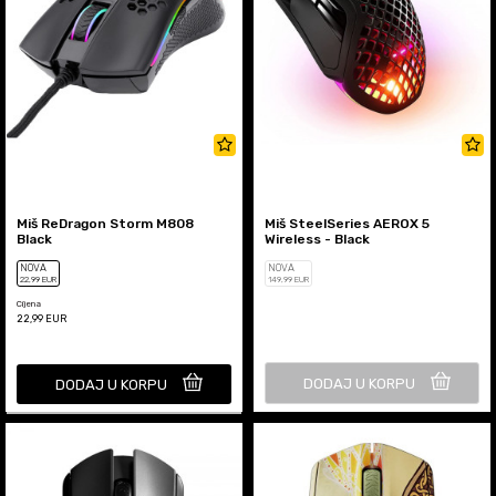
Miš ReDragon Storm M808
Miš SteelSeries AEROX 5
Black
Wireless - Black
NOVA
NOVA
22
,99
EUR
149
,99
EUR
Cijena
22,99
EUR
DODAJ U KORPU
DODAJ U KORPU