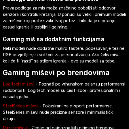
Prava podloga za mis može značajno poboljšati odgovor
senzora i kontrolu kretanja. U ponudi su veliki i premium modeli
za miševe koji prate svaki tvoj potez - bilo da je u pitanju
casual igranje ili ozbiljniji gejming.
Gaming miš sa dodatnim funkcijama
Neki modeli nude dodatne makro tastere, podešavanje težine,
RGB osvjetljenje i softver za personalizaciju. Ako želiš miša
koji će ti “rasti” sa stilom igranja - ovo su modeli za tebe.
Gaming miševi po brendovima
Logitech miševi
- Poznati po vrhunskom balansu performansi
i udobnosti, Logitech modeli su čest izbor i profesionalnih i
casual igrača.
SteelSeries miševi
- Fokusirani na e-sport performanse,
SteelSeries miševi nude precizne senzore i minimalistički
dizajn.
Razer miševi
- Jedan od najpoznatijih gejming brendova,