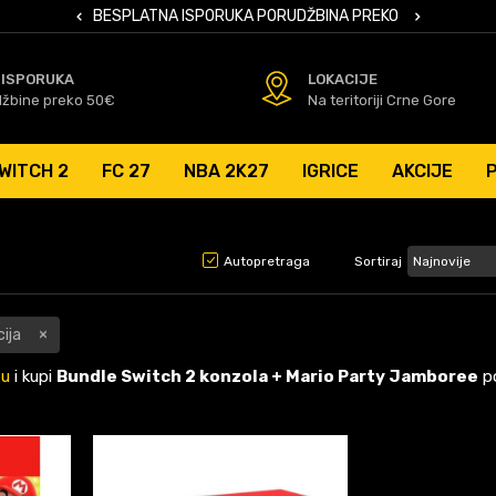
 KARTICAMA
BESPLATNA ISPORUKA PORUDŽBINA PREKO 50 EUR
SIGURNO PL
 ISPORUKA
LOKACIJE
džbine preko 50€
Na teritoriji Crne Gore
WITCH 2
FC 27
NBA 2K27
IGRICE
AKCIJE
Autopretraga
Sortiraj
ija
u
i kupi
Bundle Switch 2 konzola + Mario Party Jamboree
po