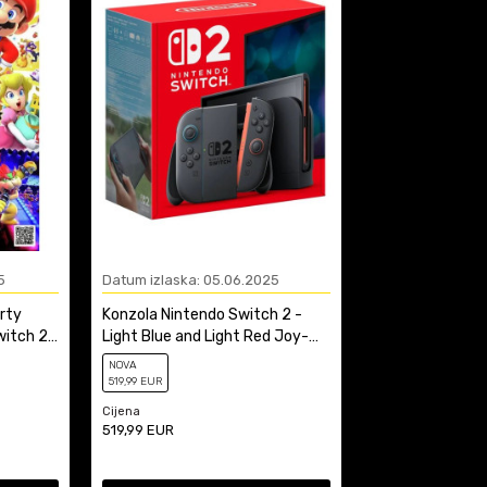
5
Datum izlaska: 05.06.2025
rty
Konzola Nintendo Switch 2 -
witch 2
Light Blue and Light Red Joy-
Con
NOVA
519
,99
EUR
Cijena
519,99
EUR