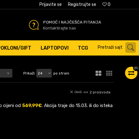
AĆANJE PLATNIM KARTICAMA
Prijavite se
Registrujte se
0
POMOĆ I NAJČEŠĆA PITANJA
Kontaktirajte nas
Pretraži sajt
POKLONI/GIFT
LAPTOPOVI
TCG
(
0
)
Prikaži
po strani
2
proizvoda
Obriši sve
 cijeni od
569,99€
. Akcija traje do 15.03. ili do isteka