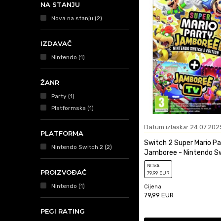
NA STANJU
Nova na stanju
(2)
IZDAVAČ
Nintendo (1)
ŽANR
Party (1)
Platformska (1)
Datum izlaska: 24.07.202
PLATFORMA
Switch 2 Super Mario Pa
Nintendo Switch 2 (2)
Jamboree - Nintendo S
Edition
NOVA
PROIZVOĐAČ
79
,99
EUR
Nintendo (1)
Cijena
79,99
EUR
PEGI RATING