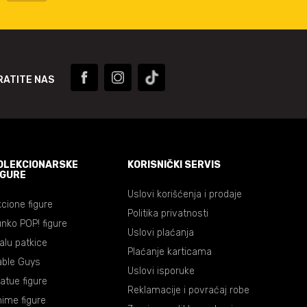
RATITE NAS
OLEKCIONARSKE
KORISNIČKI SERVIS
IGURE
Uslovi korišćenja i prodaje
cione figure
Politika privatnosti
nko POP! figure
Uslovi plaćanja
lalu patkice
Plaćanje karticama
able Guys
Uslovi isporuke
atue figure
Reklamacije i povraćaj robe
ime figure