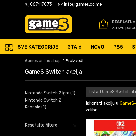
PLATNA ISPORUKA PORUDŽBINA PREKO 50 EUR
067117073
info@games.co.me
SIGURNO PLAĆANJE PLATNIM
BESPLATNA
Za sve poru
SVE KATEGORIJE
GTA 6
NOVO
PS5
S
Games online shop
Proizvodi
GameS Switch akcija
Lista: GameS Switch akc
Nintendo Switch 2 Igre
(1)
Nintendo Switch 2
Iskoristi akciju u
GameS-
Konzole
(1)
zaliha.
Resetujte filtere