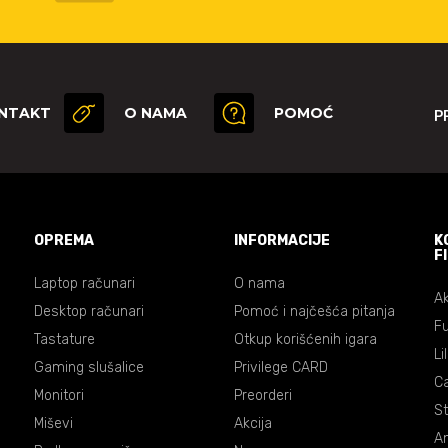
NTAKT
O NAMA
POMOĆ
P
OPREMA
INFORMACIJE
K
F
Laptop računari
O nama
Ak
Desktop računari
Pomoć i najčešća pitanja
Fu
Tastature
Otkup korišćenih igara
Li
Gaming slušalice
Privilege CARD
C
Monitori
Preorderi
St
Miševi
Akcija
An