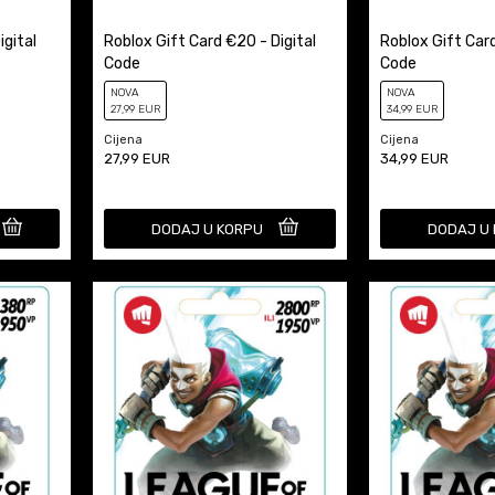
igital
Roblox Gift Card €20 - Digital
Roblox Gift Card
Code
Code
NOVA
NOVA
27
,99
EUR
34
,99
EUR
Cijena
Cijena
27,99
EUR
34,99
EUR
DODAJ U KORPU
DODAJ U