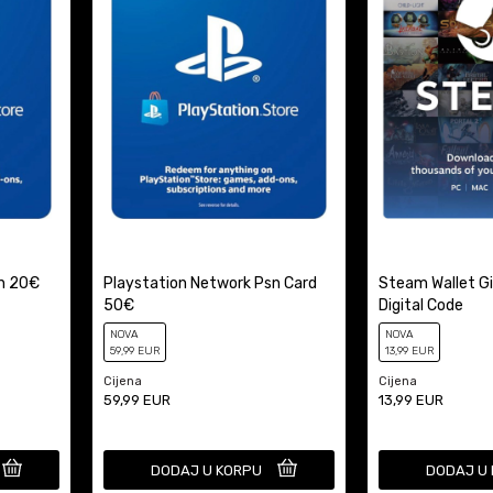
sn 20€
Playstation Network Psn Card
Steam Wallet Gif
50€
Digital Code
NOVA
NOVA
59
,99
EUR
13
,99
EUR
Cijena
Cijena
59,99
EUR
13,99
EUR
DODAJ U KORPU
DODAJ U