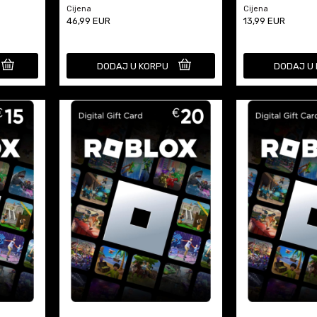
Cijena
Cijena
46,99
EUR
13,99
EUR
DODAJ U KORPU
DODAJ U