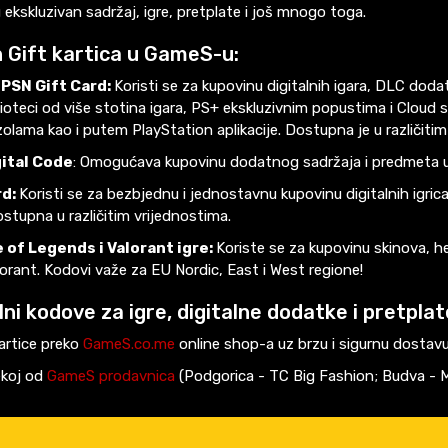
u ekskluzivan sadržaj, igre, pretplate i još mnogo toga.
h Gift kartica u GameS-u:
PSN Gift Card:
Koristi se za kupovinu digitalnih igara, DLC dodat
blioteci od više stotina igara, PS+ ekskluzivnim popustima i Cloud s
olama kao i putem PlayStation aplikacije. Dostupna je u različitim
gital Code
: Omogućava kupovinu dodatnog sadržaja i predmeta u
rd:
Koristi se za bezbjednu i jednostavnu kupovinu digitalnih igri
ostupna u različitim vrijednostima.
 of Legends i Valorant igre:
Koriste se za kupovinu skinova, he
orant. Kodovi važe za EU Nordic, East i West regione!
alni kodove za igre, digitalne dodatke i pretpla
artice preko
GameS.co.me
online shop-a uz brzu i sigurnu dostavu 
ekoj od
GameS prodavnica
(Podgorica - TC Big Fashion; Budva - M