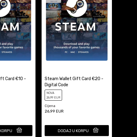
t Card €10 -
Steam Wallet Gift Card €20 -
Digital Code
NOVA
26
,99
EUR
Cijena
26,99
EUR
 KORPU
DODAJ U KORPU