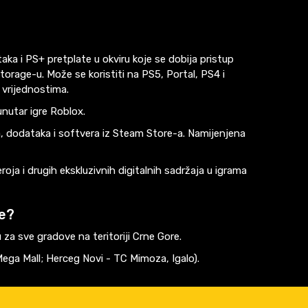
aka i PS+ pretplate u okviru koje se dobija pristup
torage-u. Može se koristiti na PS5, Portal, PS4 i
 vrijednostima.
nutar igre Roblox.
ca, dodataka i softvera iz Steam Store-a. Namijenjena
roja i drugih ekskluzivnih digitalnih sadržaja u igrama
te?
za sve gradove na teritoriji Crne Gore.
ega Mall; Herceg Novi - TC Mimoza, Igalo).