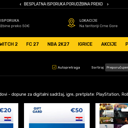
 KARTICAMA
BESPLATNA ISPORUKA PORUDŽBINA PREKO 50 EUR
SIGURNO PL
 ISPORUKA
LOKACIJE
džbine preko 50€
Na teritoriji Crne Gore
WITCH 2
FC 27
NBA 2K27
IGRICE
AKCIJE
Autopretraga
Sortiraj
kodovi - dopune za digitalni sadržaj, igre, pretplate: PlayStation, Ro