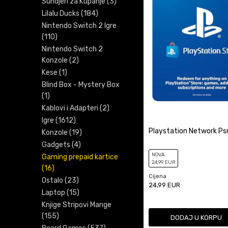
Sundjeri za Kupanje
(3)
Lilalu Ducks
(184)
Nintendo Switch 2 Igre
(110)
Nintendo Switch 2
Konzole
(2)
Kese
(1)
Blind Box - Mystery Box
(1)
Kablovi i Adapteri
(2)
Igre
(1612)
Playstation Network P
Konzole
(19)
Gadgets
(4)
NOVA
Gaming prepaid kartice
24
,99
EUR
(16)
Cijena
Ostalo
(23)
24,99
EUR
Laptop
(15)
Knjige Stripovi Mange
(155)
DODAJ U KORPU