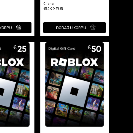
Cijena
132,99
EUR
 KORPU
DODAJ U KORPU