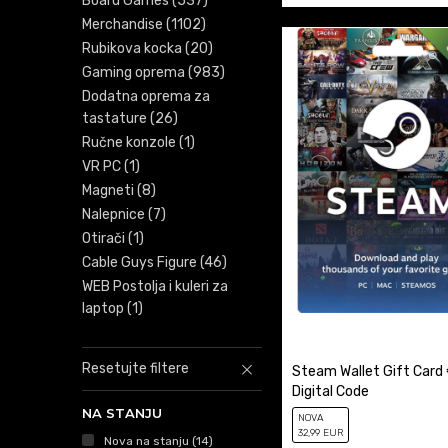
Board Games
(537)
Merchandise
(1102)
Rubikova kocka
(20)
Gaming oprema
(983)
Dodatna oprema za
tastature
(26)
Ručne konzole
(1)
VR PC
(1)
Magneti
(8)
Nalepnice
(7)
Otirači
(1)
Cable Guys Figure
(46)
WEB Postolja i kuleri za
laptop
(1)
Resetujte filtere
Steam Wallet Gift Card 
Digital Code
NA STANJU
NOVA
32
,99
EUR
Nova na stanju
(14)