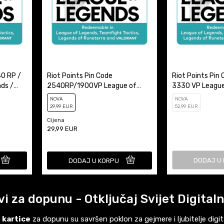
40 RP /
Riot Points Pin Code
Riot Points Pin
ds /
2540RP/1900VP League of
3330 VP League
Legends / Valorant
Valorant
NOVA
NOVA
29
,99
EUR
52
,99
EUR
Cijena
29,99
EUR
DODAJ U
DODAJ U KORPU
vi za dopunu - Otključaj Svijet Digita
e kartice
za dopunu su savršen poklon za gejmere i ljubitelje digi