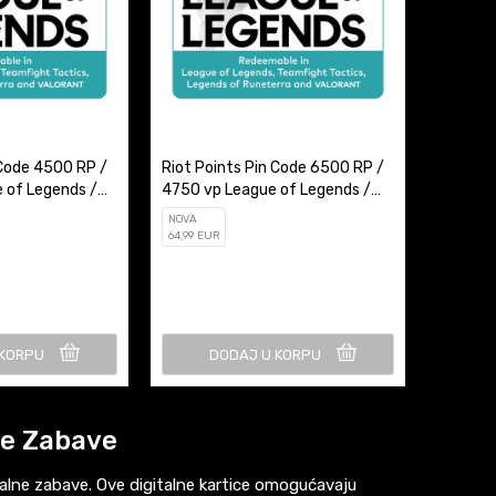
 Code 4500 RP /
Riot Points Pin Code 6500 RP /
 of Legends /
4750 vp League of Legends /
Valorant
NOVA
64
,99
EUR
 KORPU
DODAJ U KORPU
lne Zabave
talne zabave. Ove digitalne kartice omogućavaju