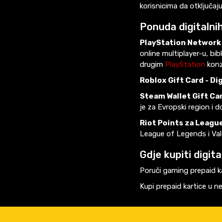
korisnicima da otključaj
Ponuda digitalni
PlayStation Network 
online multiplayer-u, bi
drugim
PlayStation
konz
Roblox Gift Card - Di
Steam Wallet Gift Ca
je za Evropski region i d
Riot Points za League
League of Legends i Val
Gdje kupiti digit
Poruči gaming prepaid k
Kupi prepaid kartice u n