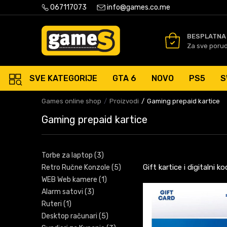
PLATNA ISPORUKA PORUDŽBINA PREKO 50 EUR
067117073
info@games.co.me
SIGURNO PLAĆANJE PLATNIM
BESPLATNA
Za sve poru
SVE KATEGORIJE
GTA 6
NOVO
PS5
S
Games online shop
Proizvodi
Gaming prepaid kartice
Gaming prepaid kartice
Torbe za laptop
(3)
Gift kartice i digitalni 
Retro Ručne Konzole
(5)
WEB Web kamere
(1)
Alarm satovi
(3)
Ruteri
(1)
Desktop računari
(5)