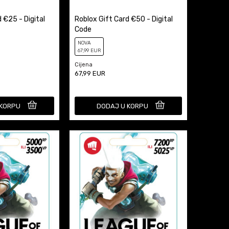
 €25 - Digital
Roblox Gift Card €50 - Digital
Code
NOVA
67
,99
EUR
Cijena
67,99
EUR
 KORPU
DODAJ U KORPU