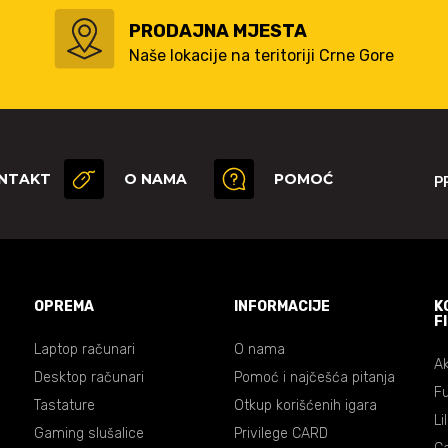
PRODAJNA MJESTA
Naše lokacije na teritoriji Crne Gore
NTAKT
O NAMA
POMOĆ
P
OPREMA
INFORMACIJE
K
F
Laptop računari
O nama
Ak
Desktop računari
Pomoć i najčešća pitanja
Fu
Tastature
Otkup korišćenih igara
Li
Gaming slušalice
Privilege CARD