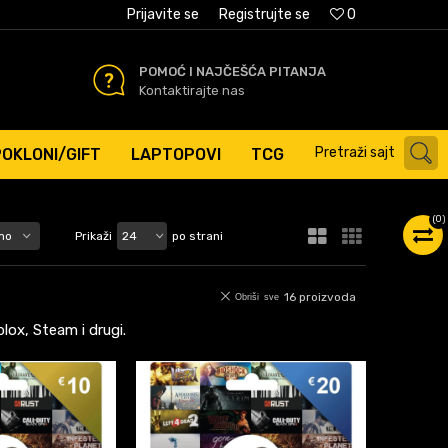
AĆANJE PLATNIM KARTICAMA
Prijavite se
Registrujte se
0
POMOĆ I NAJČEŠĆA PITANJA
Kontaktirajte nas
Pretraži sajt
POKLONI/GIFT
LAPTOPOVI
TCG
(
0
)
Prikaži
po strani
16
proizvoda
Obriši sve
blox, Steam i drugi.