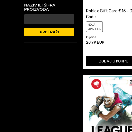
NAZIV ILI ŠIFRA
PROIZVODA
Roblox Gift Card €15 - D
Code
NOVA
20
,99
EUR
PRETRAŽI
Cijena
20,99
EUR
DODAJ U KORPU