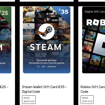
€25 -
Steam Wallet Gift Card €35 -
Roblox Gift Card
Digital Code
Code
NOVA
NOVA
46
,99
EUR
13
,99
EUR