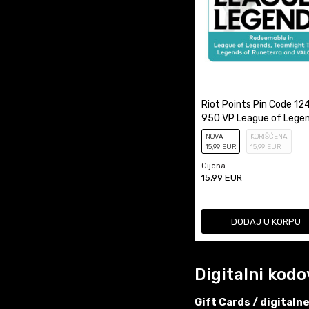
Riot Points Pin Code 12
950 VP League of Legen
Valorant
NOVA
KORIŠĆENA
15
,99
EUR
15
,99
EUR
Cijena
15,99
EUR
DODAJ U KORPU
Digitalni kodo
Gift Cards / digitaln