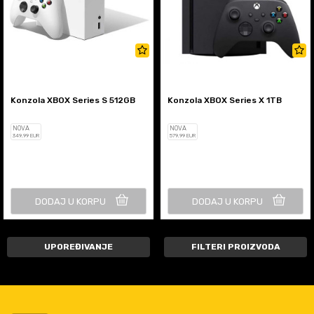
Konzola XBOX Series S 512GB
Konzola XBOX Series X 1TB
NOVA
NOVA
349
,99
EUR
579
,99
EUR
DODAJ U KORPU
DODAJ U KORPU
UPOREĐIVANJE
FILTERI PROIZVODA