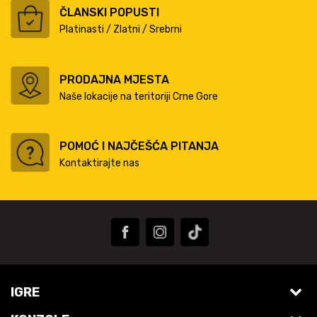
ČLANSKI POPUSTI
Platinasti / Zlatni / Srebrni
PRODAJNA MJESTA
Naše lokacije na teritoriji Crne Gore
POMOĆ I NAJČEŠĆA PITANJA
Kontaktirajte nas
IGRE