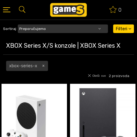
0
BESPLATNA ISPORUKA PORUDŽBINA PREKO 50 EUR
Filteri
Sortiraj
XBOX Series X/S konzole | XBOX Series X
xbox-series-x
2
proizvoda
Obriši sve