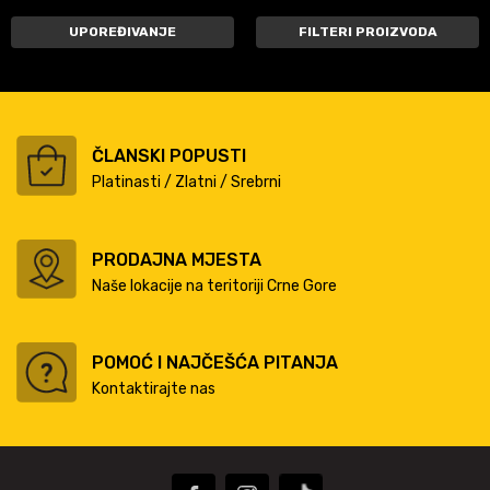
UPOREĐIVANJE
FILTERI PROIZVODA
ČLANSKI POPUSTI
Platinasti / Zlatni / Srebrni
PRODAJNA MJESTA
Naše lokacije na teritoriji Crne Gore
POMOĆ I NAJČEŠĆA PITANJA
Kontaktirajte nas