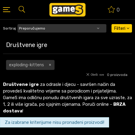
0
BESPLATNA ISPORUKA PORUDŽBINA PREKO 50 EUR
Filteri
Sortiraj
Društvene igre
exploding-kittens
0
proizvoda
Obriši sve
Društvene
igre
za odrasle i djecu - savršen način da
provedeš kvalitetno vrijeme sa porodicom i prijateljima.
GameS ima odličnu ponudu društvenih igara za sve uzraste, za
1, 2 ili više igrača, po sjajnim cijenama. Poruči online -
BRZA
dostava
!
Za izabrane kriterijume nisu pronađeni proizvodi!