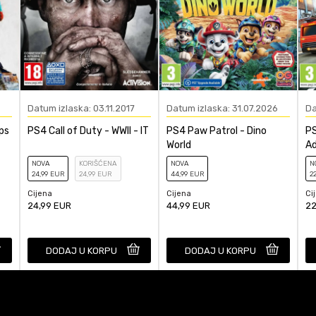
POŠALJI
Datum izlaska: 03.11.2017
Datum izlaska: 31.07.2026
Da
ps
PS4 Call of Duty - WWII - IT
PS4 Paw Patrol - Dino
PS
World
A
NOVA
KORIŠĆENA
NOVA
N
24
,99
EUR
24
,99
EUR
44
,99
EUR
2
Cijena
Cijena
Ci
24,99
EUR
44,99
EUR
22
DODAJ U KORPU
DODAJ U KORPU