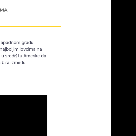
AMA
u zapadnom gradu
najboljim lovcima na
a u središtu Amerike da
a bira između