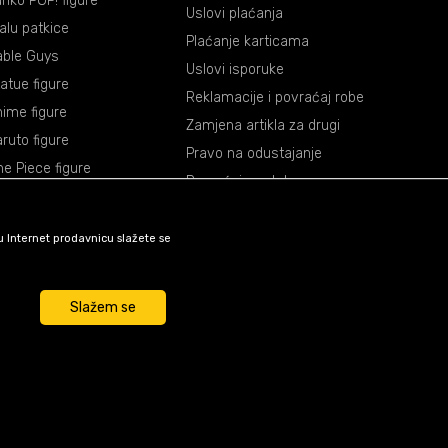
nko POP! figure
Uslovi plaćanja
lalu patkice
Plaćanje karticama
able Guys
Uslovi isporuke
atue figure
Reklamacije i povraćaj robe
ime figure
Zamjena artikla za drugi
ruto figure
Pravo na odustajanje
e Piece figure
Povraćaj sredstava
agon Ball figure
mon Slayer figure
šu Internet prodavnicu slažete se
okemon figure
rvel figure
Slažem se
ar Wars figure
unkcije kao što su navigacija
su nužni za ispravno
e funkcije i tako Vam