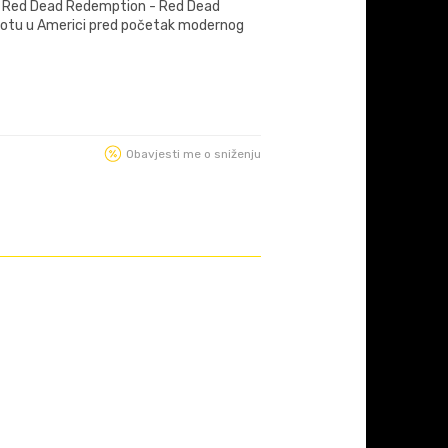
i Red Dead Redemption - Red Dead
ivotu u Americi pred početak modernog
Obavjesti me o sniženju