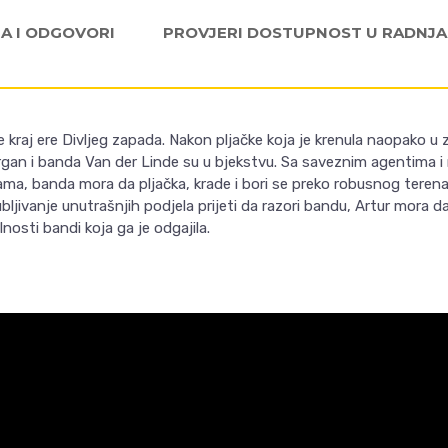
JA I ODGOVORI
PROVJERI DOSTUPNOST U RADNJ
e kraj ere Divljeg zapada. Nakon pljačke koja je krenula naopako 
gan i banda Van der Linde su u bjekstvu. Sa saveznim agentima i 
tama, banda mora da pljačka, krade i bori se preko robusnog teren
ubljivanje unutrašnjih podjela prijeti da razori bandu, Artur mora d
lnosti bandi koja ga je odgajila.