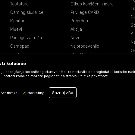
Fu
Tastature
Otkup korišćenih igara
Li
Gaming slušalice
Privilege CARD
C
Monitori
Preorderi
St
Miševi
Akcija
An
Podloge za miša
Novo
Na
Gamepad
Najprodavanije
On
Zvučnici
Blog Games
Dr
Volani
ti kolačiće
De
Accessories
 cilju poboljšanja korisničkog iskustva. Ukoliko nastavite da pregledate i koristite na
P
 upotrebi kolačića možete pogledati na stranici Politika privatnosti.
Ma
Saznaj više
St
Statistika
Marketing
Obavezni kolačići čine stranicu upotrebljivom omogućavajući osnovne f
stranicom i pristup zaštićenim područjima. Games koristi kolačiće koji 
funkcioniranje naše web stranice kako bismo omogućili pojedine tehničk
osigurali pozitivno korisničko iskustvo.