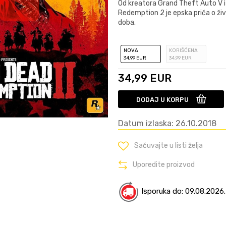
Od kreatora Grand Theft Auto V 
Redemption 2 je epska priča o ž
doba.
NOVA
KORIŠĆENA
34
,99
EUR
34
,99
EUR
34,99
EUR
DODAJ U KORPU
Datum izlaska: 26.10.2018
Sačuvajte u listi želja
Uporedite proizvod
Isporuka do: 09.08.2026.