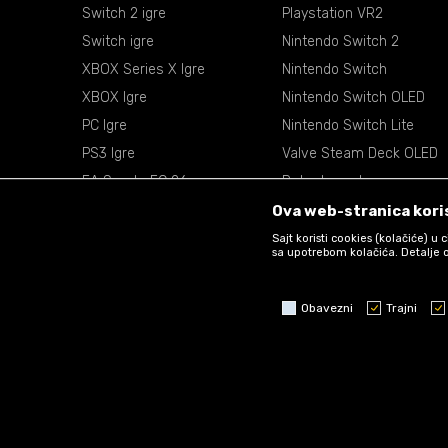
Switch 2 igre
Playstation VR2
Switch igre
Nintendo Switch 2
XBOX Series X Igre
Nintendo Switch
XBOX Igre
Nintendo Switch OLED
PC Igre
Nintendo Switch Lite
PS3 Igre
Valve Steam Deck OLED
EA Sports FC 26
Retro konzole
EA Sports NBA 2k26
VR Naočare
Ova web-stranica koris
Sajt koristi cookies (kolačiće) u
sa upotrebom kolačića. Detalje o
Obavezni
Trajni
Obavezni
Trajni
Statistika
Marketing