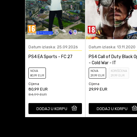
Datum izlaska: 25.09.2026
Datum izlaska: 13.11.2020
PS4 EA Sports - FC 27
PS4 Call of Duty Black O
- Cold War - IT
NOVA
NOVA
KORIŠĆENA
80
,99
EUR
29
,99
EUR
29
,99
EUR
Cijena
Cijena
80,99
EUR
29,99
EUR
84,99
EUR
DODAJ U KORPU
DODAJ U KORPU