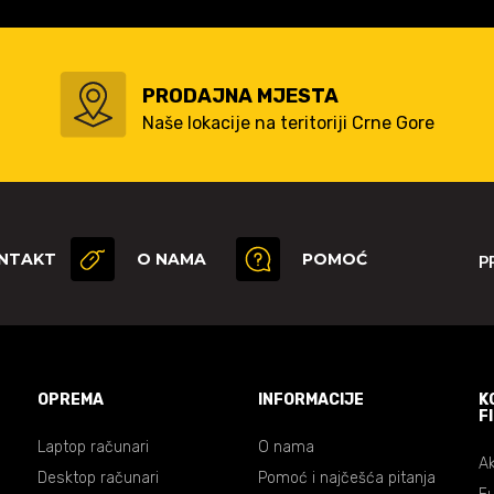
PRODAJNA MJESTA
Naše lokacije na teritoriji Crne Gore
NTAKT
O NAMA
POMOĆ
P
OPREMA
INFORMACIJE
K
F
Laptop računari
O nama
Ak
Desktop računari
Pomoć i najčešća pitanja