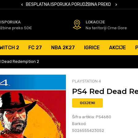
 KARTICAMA
BESPLATNA ISPORUKA PORUDŽBINA PREKO 50 EUR
SIGURNO PL
 ISPORUKA
LOKACIJE
džbine preko 50€
Na teritoriji Crne Gore
WITCH 2
FC 27
NBA 2K27
IGRICE
AKCIJE
 Dead Redemption 2
PLAYSTATION 4
PS4 Red Dead R
OCIJENI
Šifra artikla:
PS4680
Barkod:
5026555423052