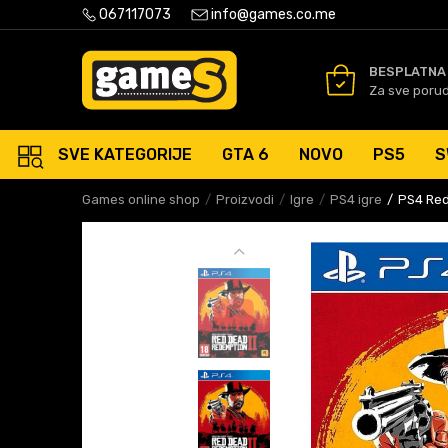
PLATNA ISPORUKA PORUDŽBINA PREKO 50 EUR
067117073
info@games.co.me
SIGURNO PLAĆANJE PLATNIM
BESPLATNA
Za sve poru
SVE KATEGORIJE
GTA 6
NOVO
PS5
S
Games online shop
Proizvodi
Igre
PS4 igre
PS4 Red