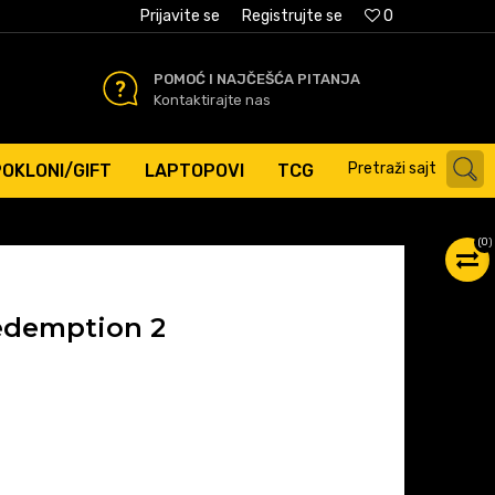
AĆANJE PLATNIM KARTICAMA
Prijavite se
Registrujte se
0
POMOĆ I NAJČEŠĆA PITANJA
Kontaktirajte nas
Pretraži sajt
POKLONI/GIFT
LAPTOPOVI
TCG
(
0
)
edemption 2