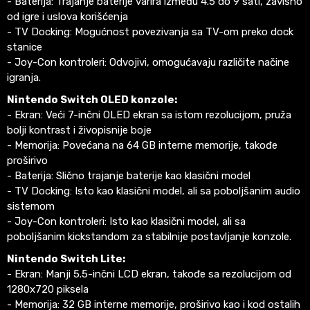
- Baterija: Trajanje baterije varira između 4.5 do 9 sati, zavisno
od igre i uslova korišćenja
- TV Docking: Mogućnost povezivanja sa TV-om preko dock
stanice
- Joy-Con kontroleri: Odvojivi, omogućavaju različite načine
igranja.
Nintendo Switch OLED konzole:
- Ekran: Veći 7-inčni OLED ekran sa istom rezolucijom, pruža
bolji kontrast i živopisnije boje
- Memorija: Povećana na 64 GB interne memorije, takođe
proširivo
- Baterija: Slično trajanje baterije kao klasični model
- TV Docking: Isto kao klasični model, ali sa poboljšanim audio
sistemom
- Joy-Con kontroleri: Isto kao klasični model, ali sa
poboljšanim kickstandom za stabilnije postavljanje konzole.
Nintendo Switch Lite:
- Ekran: Manji 5.5-inčni LCD ekran, takođe sa rezolucijom od
1280x720 piksela
- Memorija: 32 GB interne memorije, proširivo kao i kod ostalih