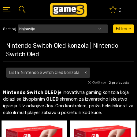
0
BESPLATNA ISPORUKA PORUDŽBINA PREKO 50 EUR
Filteri
Sortiraj
Nintendo Switch Oled konzola | Nintendo
Switch Oled
Lista: Nintendo Switch Oled konzola
2
proizvoda
Obriši sve
Nintendo Switch
OLED
je inovativna gaming konzola koja
dolazi sa živopisnim
OLED
ekranom za izvanredno iskustvo
igranja. Uz odvojive Joy-Con kontrolere, pruža fleksibilnost za
solo ili multiplayer zabavu u pokretu ili kod kuće.