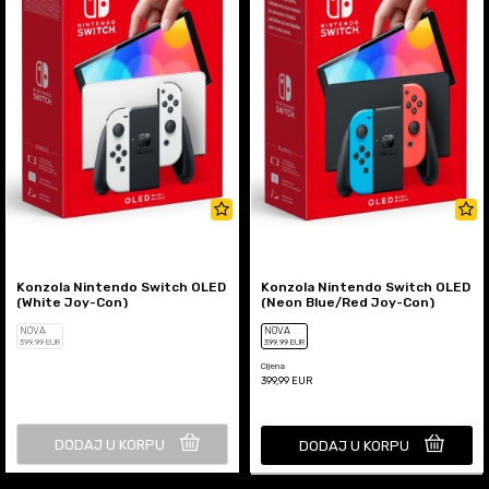
Konzola Nintendo Switch OLED
Konzola Nintendo Switch OLED
(White Joy-Con)
(Neon Blue/Red Joy-Con)
NOVA
NOVA
399
,99
EUR
399
,99
EUR
Cijena
399,99
EUR
DODAJ U KORPU
DODAJ U KORPU