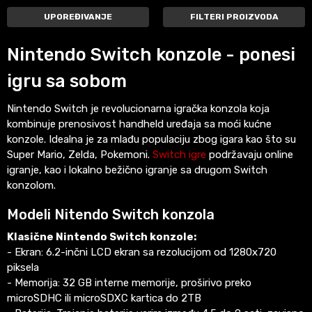
UPOREĐIVANJE
FILTERI PROIZVODA
Nintendo Switch konzole - ponesi
igru sa sobom
Nintendo Switch je revolucionarna igračka konzola koja
kombinuje prenosivost handheld uređaja sa moći kućne
konzole. Idealna je za mlađu populaciju zbog igara kao što su
Super Mario, Zelda, Pokemoni.
Switch igre
podržavaju online
igranje, kao i lokalno bežično igranje sa drugom Switch
konzolom.
Modeli Nitendo Switch konzola
Klasične Nintendo Switch konzole:
- Ekran: 6.2-inčni LCD ekran sa rezolucijom od 1280x720
piksela
- Memorija: 32 GB interne memorije, proširivo preko
microSDHC ili microSDXC kartica do 2TB