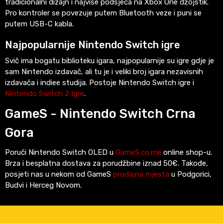
tradicionalni dizajn i najviše podsjeća na Xbox One džojstik.
Pro kontroler se povezuje putem Bluetooth veze i puni se
putem USB-C kabla.
Najpopularnije Nintendo Switch igre
Svič ima bogatu biblioteku igara, najpopularnije su igre gdje je
sam Nintendo izdavač, ali tu je i veliki broj igara nezavisnih
izdavača i indiee studija. Postoje Nintendo Switch igre i
Nintendo Switch 2 Igre
.
GameS - Nintendo Switch Crna
Gora
Poruči Nintendo Switch OLED u
GameS.co.me
online shop-u.
Brza i besplatna dostava za porudžbine iznad 50€. Takođe,
posjeti nas u nekom od GameS
prodajna mjesta
u Podgorici,
Budvi i Herceg Novom.