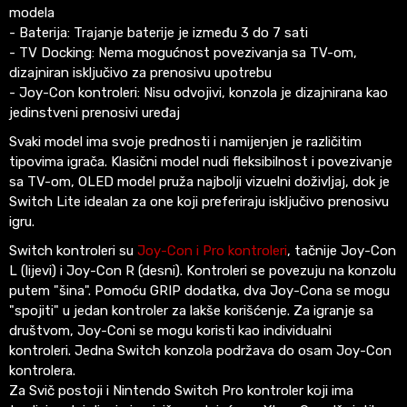
modela
- Baterija: Trajanje baterije je između 3 do 7 sati
- TV Docking: Nema mogućnost povezivanja sa TV-om,
dizajniran isključivo za prenosivu upotrebu
- Joy-Con kontroleri: Nisu odvojivi, konzola je dizajnirana kao
jedinstveni prenosivi uređaj
Svaki model ima svoje prednosti i namijenjen je različitim
tipovima igrača. Klasični model nudi fleksibilnost i povezivanje
sa TV-om, OLED model pruža najbolji vizuelni doživljaj, dok je
Switch Lite idealan za one koji preferiraju isključivo prenosivu
igru.
Switch kontroleri su
Joy-Con i Pro kontroleri
, tačnije Joy-Con
L (lijevi) i Joy-Con R (desni). Kontroleri se povezuju na konzolu
putem "šina". Pomoću GRIP dodatka, dva Joy-Cona se mogu
"spojiti" u jedan kontroler za lakše korišćenje. Za igranje sa
društvom, Joy-Coni se mogu koristi kao individualni
kontroleri. Jedna Switch konzola podržava do osam Joy-Con
kontrolera.
Za Svič postoji i Nintendo Switch Pro kontroler koji ima