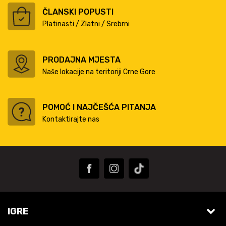
ČLANSKI POPUSTI
Platinasti / Zlatni / Srebrni
PRODAJNA MJESTA
Naše lokacije na teritoriji Crne Gore
POMOĆ I NAJČEŠĆA PITANJA
Kontaktirajte nas
IGRE