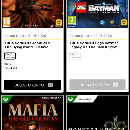
Datum izlaska: 31.03.2026
Datum izlaska: 22.05.2026
XBOX Series X GreedFall 2 -
XBOX Series X Lego Batman -
The Dying World - Deluxe
Legacy Of The Dark Knight
Edition
NOVA
NOVA
79
,99
EUR
79
,99
EUR
Cijena
79,99
EUR
DODAJ U KORPU
DODAJ U KORPU