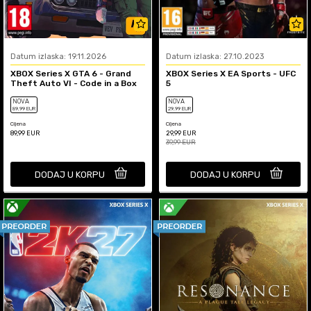
Datum izlaska: 19.11.2026
Datum izlaska: 27.10.2023
XBOX Series X GTA 6 - Grand
XBOX Series X EA Sports - UFC
Theft Auto VI - Code in a Box
5
NOVA
NOVA
89
,99
EUR
29
,99
EUR
Cijena
Cijena
89,99
EUR
29,99
EUR
39,99
EUR
DODAJ U KORPU
DODAJ U KORPU