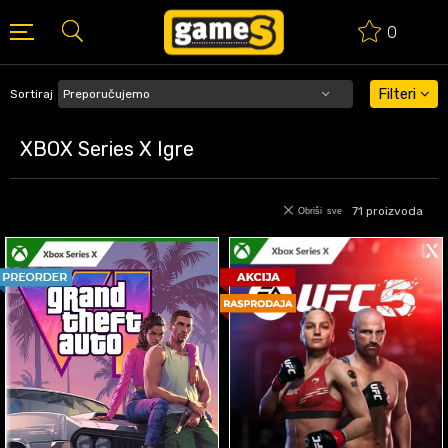
0
BESPLATNA ISPORUKA PORUDŽBINA PREKO 50 EUR
Filteri
Sortiraj
XBOX Series X Igre
71
proizvoda
Obriši sve