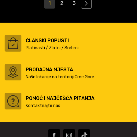
1
2
3
ČLANSKI POPUSTI
Platinasti / Zlatni / Srebrni
PRODAJNA MJESTA
Naše lokacije na teritoriji Crne Gore
POMOĆ I NAJČEŠĆA PITANJA
Kontaktirajte nas