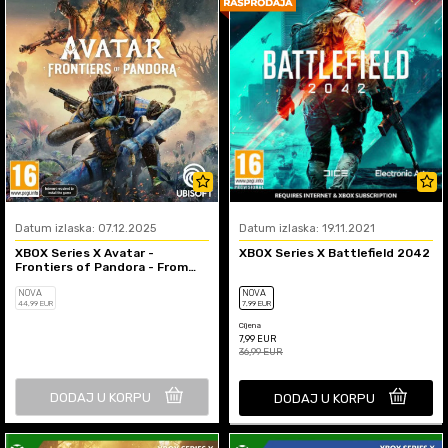
Datum izlaska: 07.12.2025
Datum izlaska: 19.11.2021
XBOX Series X Avatar -
XBOX Series X Battlefield 2042
Frontiers of Pandora - From
The Ashes Edition
NOVA
NOVA
44
,99
EUR
7
,99
EUR
Cijena
7,99
EUR
36,99
EUR
DODAJ U KORPU
DODAJ U KORPU