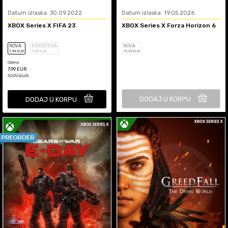
Datum izlaska: 30.09.2022
Datum izlaska: 19.05.2026
XBOX Series X FIFA 23
XBOX Series X Forza Horizon 6
NOVA
KORIŠĆENA
NOVA
7
,99
EUR
7
,99
EUR
79
,99
EUR
Cijena
7,99
EUR
19,99
EUR
DODAJ U KORPU
DODAJ U KORPU