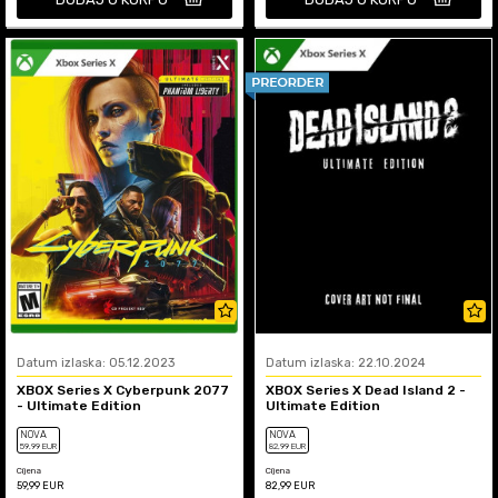
Datum izlaska: 05.12.2023
Datum izlaska: 22.10.2024
XBOX Series X Cyberpunk 2077
XBOX Series X Dead Island 2 -
- Ultimate Edition
Ultimate Edition
NOVA
NOVA
59
,99
EUR
82
,99
EUR
Cijena
Cijena
59,99
EUR
82,99
EUR