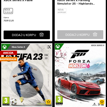
XBOX Series X Fable
XBOX Series X Farming
Simulator 25 - Highlands
Fishing Edition
NOVA
NOVA
79
,99
EUR
69
,99
EUR
Cijena
79,99
EUR
DODAJ U KORPU
DODAJ U KORPU