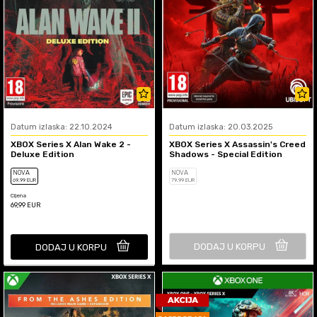
Datum izlaska: 22.10.2024
Datum izlaska: 20.03.2025
XBOX Series X Alan Wake 2 -
XBOX Series X Assassin's Creed
Deluxe Edition
Shadows - Special Edition
NOVA
NOVA
69
,99
EUR
79
,99
EUR
Cijena
69,99
EUR
DODAJ U KORPU
DODAJ U KORPU