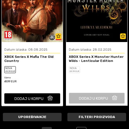
Datum izlaska: 08.08.2025
Datum izlaska: 28.02.2025
XBOX Series X Mafia The Old
XBOX Series X Monster Hunter
Country
Wilds - Lenticular Edition
NOVA
NOVA
49
,99
EUR
89
,99
EUR
Cijena
49,99
EUR
DODAJ U KORPU
DODAJ U KORPU
UPOREĐIVANJE
FILTERI PROIZVODA