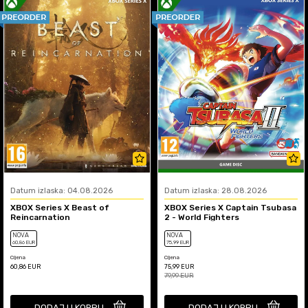
Datum izlaska: 04.08.2026
Datum izlaska: 28.08.2026
XBOX Series X Beast of
XBOX Series X Captain Tsubasa
Reincarnation
2 - World Fighters
NOVA
NOVA
60
,86
EUR
75
,99
EUR
Cijena
Cijena
60,86
EUR
75,99
EUR
79,99
EUR
DODAJ U KORPU
DODAJ U KORPU