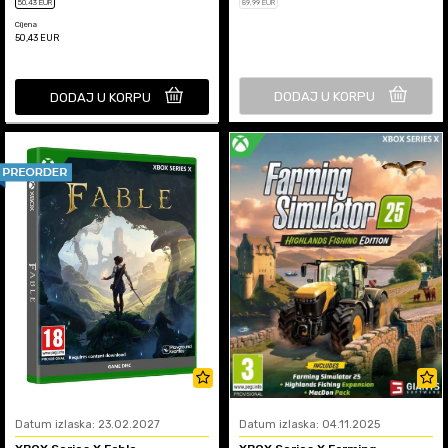
50
,43
EUR
89
,99
EUR
Cijena
50,43
EUR
DODAJ U KORPU
DODAJ U KORPU
Datum izlaska: 23.02.2027
Datum izlaska: 04.11.2025