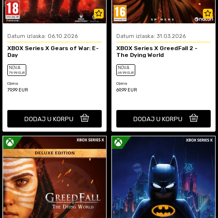
Datum izlaska: 06.10.2026
Datum izlaska: 31.03.2026
XBOX Series X Gears of War: E-
XBOX Series X GreedFall 2 -
Day
The Dying World
NOVA
NOVA
79
,99
EUR
69
,99
EUR
Cijena
Cijena
79,99
EUR
69,99
EUR
DODAJ U KORPU
DODAJ U KORPU