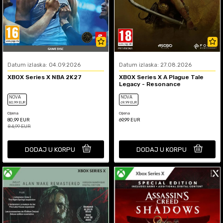
Datum izlaska: 04.09.2026
Datum izlaska: 27.08.2026
XBOX Series X NBA 2K27
XBOX Series X A Plague Tale
Legacy - Resonance
NOVA
NOVA
80
,99
EUR
69
,99
EUR
Cijena
Cijena
80,99
EUR
69,99
EUR
84,99
EUR
DODAJ U KORPU
DODAJ U KORPU