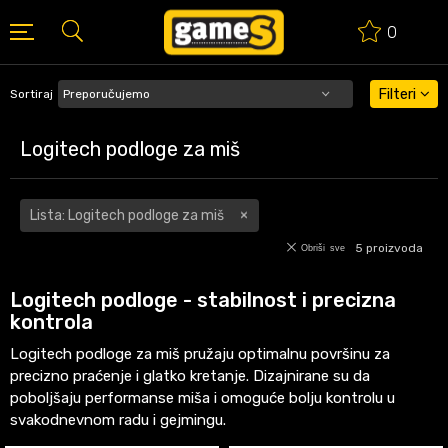
0
BESPLATNA ISPORUKA PORUDŽBINA PREKO 50 EUR
Filteri
Sortiraj
Logitech podloge za miš
Lista: Logitech podloge za miš
5
proizvoda
Obriši sve
Logitech podloge - stabilnost i precizna
kontrola
Logitech podloge za miš pružaju optimalnu površinu za
precizno praćenje i glatko kretanje. Dizajnirane su da
poboljšaju performanse miša i omoguće bolju kontrolu u
svakodnevnom radu i gejmingu.