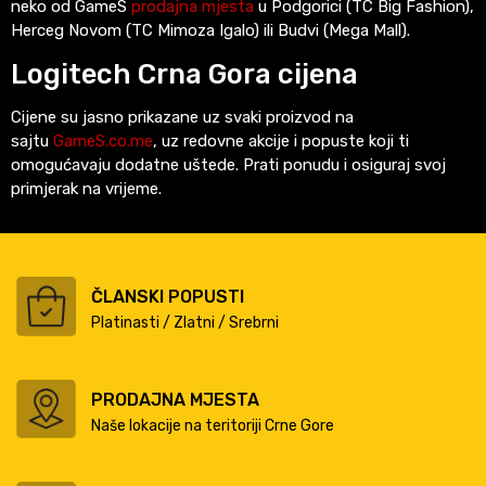
neko od GameS
prodajna mjesta
u Podgorici (TC Big Fashion),
Herceg Novom (TC Mimoza Igalo) ili Budvi (Mega Mall).
Logitech Crna Gora cijena
Cijene su jasno prikazane uz svaki proizvod na
sajtu
GameS.co.me
, uz redovne akcije i popuste koji ti
omogućavaju dodatne uštede. Prati ponudu i osiguraj svoj
primjerak na vrijeme.
ČLANSKI POPUSTI
Platinasti / Zlatni / Srebrni
PRODAJNA MJESTA
Naše lokacije na teritoriji Crne Gore