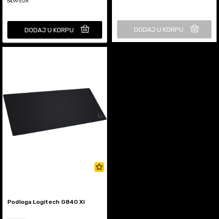
64,99
EUR
DODAJ U KORPU
DODAJ U KORPU
Podloga Logitech G840 Xl