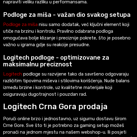
napraviti veliku razliku u performansama.
Podloge za miša - važan dio svakog setupa
Podloge za miša
nisu samo dodatak, već ključni element koji
utiče na brzinu i kontrolu. Pravilno odabrana podloga
omogućava bolje klizanje i preciznije pokrete, što je posebno
važno u igrama gdje su reakcije presudne.
Logitech podloge - optimizovane za
maksimalnu preciznost
Logitech
podloge su razvijene tako da savršeno odgovaraju
različitim tipovima miševa i stilovima korišćenja. Nude balans
između brzine i kontrole, uz kvalitetne materijale koji
osiguravaju dugotrajnost i pouzdan rad.
Logitech Crna Gora prodaja
Poruči online brzo i jednostavno, uz sigurnu dostavu širom
Crne Gore. Sve što ti je potrebno za gaming setup možeš
pronaći na jednom mjestu na našem webshop-u. Ili posjeti