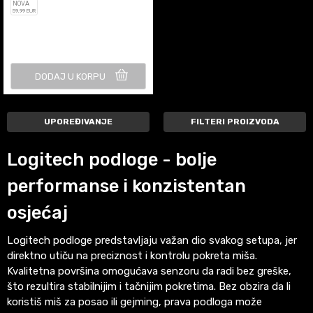
NOVA
59
,99
EUR
DODAJ U KORPU
UPOREĐIVANJE
FILTERI PROIZVODA
Logitech podloge - bolje
performanse i konzistentan
osjećaj
Logitech podloge predstavljaju važan dio svakog setupa, jer
direktno utiču na preciznost i kontrolu pokreta miša.
Kvalitetna površina omogućava senzoru da radi bez greške,
što rezultira stabilnijim i tačnijim pokretima. Bez obzira da li
koristiš miš za posao ili gejming, prava podloga može