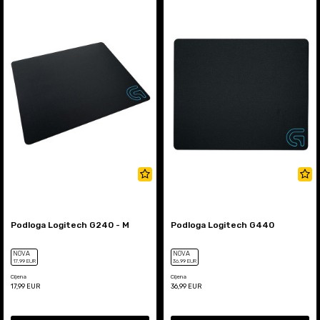
Podloga Logitech G240 - M
Podloga Logitech G440
NOVA
NOVA
17
,99
EUR
36
,99
EUR
Cijena
Cijena
17,99
EUR
36,99
EUR