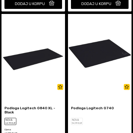
DODAJ U KORPU
DODAJ U KORPU
Podloga Logitech G840 XL -
Podloga Logitech G740
Black
NOVA
NOVA
64
,99
EUR
54
,99
EUR
Cijena