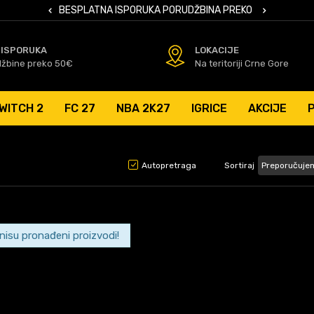
 KARTICAMA
BESPLATNA ISPORUKA PORUDŽBINA PREKO 50 EUR
SIGURNO PL
 ISPORUKA
LOKACIJE
džbine preko 50€
Na teritoriji Crne Gore
WITCH 2
FC 27
NBA 2K27
IGRICE
AKCIJE
Autopretraga
Sortiraj
 nisu pronađeni proizvodi!