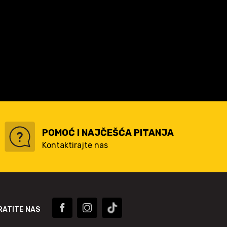
POMOĆ I NAJČEŠĆA PITANJA
Kontaktirajte nas
RATITE NAS