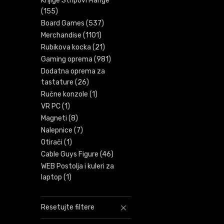
Knjige Stripovi Mange
(155)
Board Games
(537)
Merchandise
(1101)
Rubikova kocka
(21)
Gaming oprema
(981)
Dodatna oprema za
tastature
(26)
Ručne konzole
(1)
VR PC
(1)
Magneti
(8)
Nalepnice
(7)
Otirači
(1)
Cable Guys Figure
(46)
WEB Postolja i kuleri za
laptop
(1)
Resetujte filtere