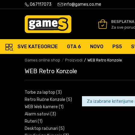
PLATNA ISPORUKA PORUDŽBINA PREKO 50 EUR
067117073
info@games.co.me
SIGURNO PLAĆANJE PLATNIM
BESPLATNA
Za sve poru
SVE KATEGORIJE
GTA 6
NOVO
PS5
S
Games online shop
Proizvodi
WEB Retro Konzole
WEB Retro Konzole
Torbe za laptop
(3)
Retro Ručne Konzole
(5)
Za izabrane kriterijume
WEB Web kamere
(1)
Alarm satovi
(3)
Ruteri
(1)
Desktop računari
(5)