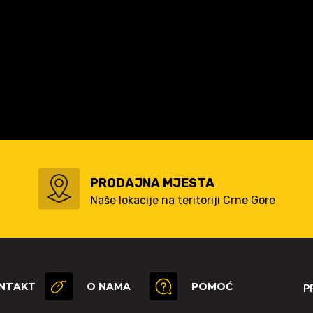
PRODAJNA MJESTA
Naše lokacije na teritoriji Crne Gore
NTAKT
O NAMA
POMOĆ
P