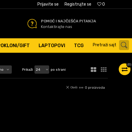
AĆANJE PLATNIM KARTICAMA
Prijavite se
Registrujte se
0
POMOĆ I NAJČEŠĆA PITANJA
Kontaktirajte nas
Pretraži sajt
POKLONI/GIFT
LAPTOPOVI
TCG
(
0
)
Prikaži
po strani
0
proizvoda
Obriši sve