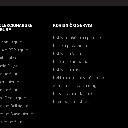
OLEKCIONARSKE
KORISNIČKI SERVIS
IGURE
Uslovi korišćenja i prodaje
cione figure
Politika privatnosti
nko POP! figure
Uslovi plaćanja
lalu patkice
Plaćanje karticama
able Guys
Uslovi isporuke
atue figure
Reklamacije i povraćaj robe
ime figure
Zamjena artikla za drugi
ruto figure
Pravo na odustajanje
e Piece figure
Povraćaj sredstava
agon Ball figure
mon Slayer figure
okemon figure