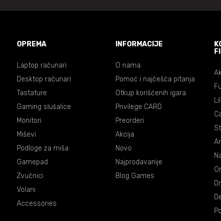
OPREMA
INFORMACIJE
K
F
Laptop računari
O nama
Ak
Desktop računari
Pomoć i najčešća pitanja
Fu
Tastature
Otkup korišćenih igara
Li
Gaming slušalice
Privilege CARD
C
Monitori
Preorderi
St
Miševi
Akcija
An
Podloge za miša
Novo
Na
Gamepad
Najprodavanije
On
Zvučnici
Blog Games
Dr
Volani
De
Accessories
P