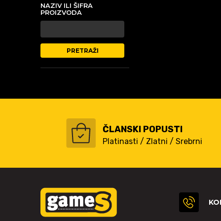
NAZIV ILI ŠIFRA
PROIZVODA
PRETRAŽI
ČLANSKI POPUSTI
Platinasti / Zlatni / Srebrni
KO