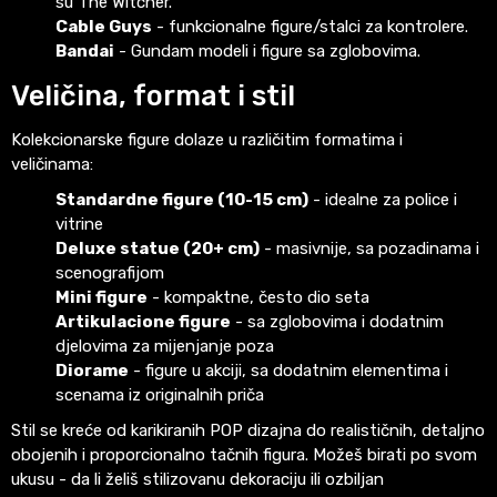
su The Witcher.
Cable Guys
- funkcionalne figure/stalci za kontrolere.
Bandai
- Gundam modeli i figure sa zglobovima.
Veličina, format i stil
Kolekcionarske figure dolaze u različitim formatima i
veličinama:
Standardne figure (10-15 cm)
- idealne za police i
vitrine
Deluxe statue (20+ cm)
- masivnije, sa pozadinama i
scenografijom
Mini figure
- kompaktne, često dio seta
Artikulacione figure
- sa zglobovima i dodatnim
djelovima za mijenjanje poza
Diorame
- figure u akciji, sa dodatnim elementima i
scenama iz originalnih priča
Stil se kreće od karikiranih POP dizajna do realističnih, detaljno
obojenih i proporcionalno tačnih figura. Možeš birati po svom
ukusu - da li želiš stilizovanu dekoraciju ili ozbiljan