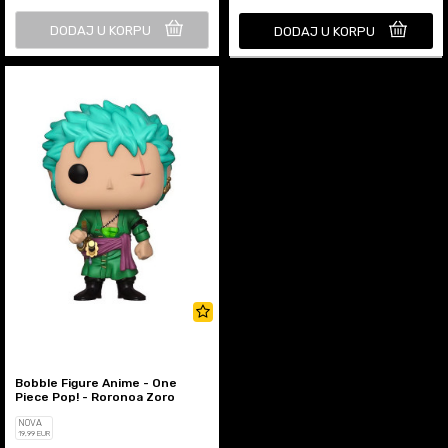
DODAJ U KORPU
DODAJ U KORPU
Bobble Figure Anime - One
Piece Pop! - Roronoa Zoro
NOVA
19
,99
EUR