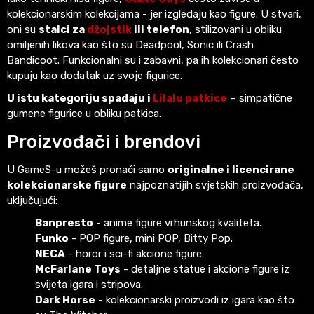
kolekcionarskim kolekcijama - jer izgledaju kao figure. U stvari,
oni su
stalci za
džojstik
ili telefon
, stilizovani u obliku
omiljenih likova kao što su Deadpool, Sonic ili Crash
Bandicoot. Funkcionalni su i zabavni, pa ih kolekcionari često
kupuju kao dodatak uz svoje figurice.
U istu kategoriju spadaju i
Lilalu patkice
– simpatične
gumene figurice u obliku patkica.
Proizvođači i brendovi
U GameS-u možeš pronaći samo
originalne i licencirane
kolekcionarske figure
najpoznatijih svjetskih proizvođača,
uključujući:
Banpresto
- anime figure vrhunskog kvaliteta.
Funko
- POP figure, mini POP, Bitty Pop.
NECA
- horor i sci-fi akcione figure.
McFarlane Toys
- detaljne statue i akcione figure iz
svijeta igara i stripova.
Dark Horse
- kolekcionarski proizvodi iz igara kao što