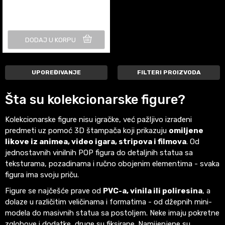
DODAJ U KORPU
UPOREĐIVANJE
FILTERI PROIZVODA
Šta su kolekcionarske figure?
Kolekcionarske figure nisu igračke, već pažljivo izrađeni
predmeti uz pomoć 3D štampača koji prikazuju
omiljene
likove iz animea, video igara, stripova i filmova
. Od
jednostavnih vinilnih POP figura do detaljnih statua sa
teksturama, pozadinama i ručno obojenim elementima - svaka
figura ima svoju priču.
Figure se najčešće prave od
PVC-a, vinila ili poliresina
, a
dolaze u različitim veličinama i formatima - od džepnih mini-
modela do masivnih statua sa postoljem. Neke imaju pokretne
zglobove i dodatke, druge su fiksirane. Namijenjene su