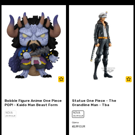
Bobble Figure Anime One Piece
Statue One Piece - The
POP! - Kaido Man Beast Form
Grandline Man - Tba
NOVA
NOVA
29
,99
EUR
45
,99
EUR
Cijena
45,99
EUR