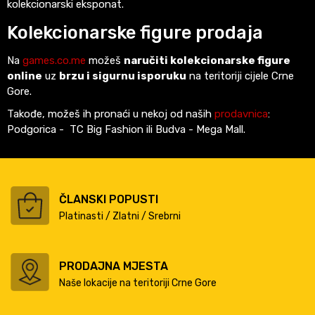
kolekcionarski eksponat.
Kolekcionarske figure prodaja
Na
games.co.me
možeš
naručiti kolekcionarske figure
online
uz
brzu i sigurnu isporuku
na teritoriji cijele Crne
Gore.
Takođe, možeš ih pronaći u nekoj od naših
prodavnica
:
Podgorica - TC Big Fashion ili Budva - Mega Mall.
ČLANSKI POPUSTI
Platinasti / Zlatni / Srebrni
PRODAJNA MJESTA
Naše lokacije na teritoriji Crne Gore