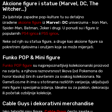
Akcione figure i statue (Marvel, DC, The
Witcher…)
Za ljubitelje zapadne pop-kulture tu su detaljno
izrađene
akcione figure
iz
Marvel
i
DC
univerzuma - Iron Man,
Spider-Man, Batman, Joker i drugi. U ponudi su i figure iz
popularnih
PS4 igrica
i
PS5 igrice
.
Neke od njih su statua figure, a druge kao akcione figure sa
pokretnim djelovima i oružjem koje se može mijenjati.
Funko POP & Mini figure
Funko POP figure
su najprepoznatljiviji kolekcionarski proizvod
na svijetu, a njihova raznovrsnost likova (od Pokemona do
horor klasika) čini ih savršenim za svakog kolekcionara. Na
GameS.co.me ih ima u stotinama različitih varijacija, uključujući
mini figure i specijalna izdanja. Idealne su za poklon, dekoraciju
ili početak ozbiljnije kolekcije.
Cable Guys i dekorativni merchandise
Iako tehnički nisu figure,
Cable Guys
često završe u