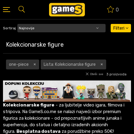
0
BESPLATNA ISPORUKA PORUDŽBINA PREKO 50 EUR
Filteri
Sortiraj
Kolekcionarske figure
one-piece
Lista: Kolekcionarske figure
3
proizvoda
Obriši sve
Kolekcionarske figure
- za ljubitelje video igara, filmova i
stripova. Na GameS.co.me se nalazi najveći izbor premium
figurica za kolekcionare - od prepoznatljivih anime junaka i
superheroja, do statua i detaljno izrađenih akcionih
figura.
Besplatna dostava
za porudžbine preko 50€!