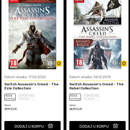
Datum izlaska: 17.02.2022
Datum izlaska: 06.12.2019
Switch Assassin's Creed - The
Switch Assassin's Creed - The
Ezio Collection
Rebel Collection
NOVA
KORIŠĆENA
NOVA
KORIŠĆENA
39
,99
EUR
39
,99
EUR
34
,99
EUR
34
,99
EUR
Cijena
Cijena
39,99
EUR
34,99
EUR
DODAJ U KORPU
DODAJ U KORPU