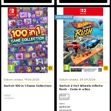
Datum izlaska: 19.06.2025
Datum izlaska: 24.09.2026
Switch 100 in 1 Game Collection
Switch 2 Hot Wheels Infinite
Rush - Code in a Box
NOVA
NOVA
44
,99
EUR
54
,99
EUR
Cijena
54,99
EUR
58,00
EUR