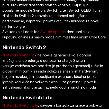
nudi širok izbor Nintendo Switch konzola, uključujući
popularne modele Switch, Switch Lite i Switch OLED. Tu je i
Nintendo Switch 2 konzola koje donosi poboljšane
performanse, napredniji prikaz i veću fleksibilnost za nove
nintendo igre.
Sve konzole i dodatna
Switch oprema
dostupni su za
kupovinu online i u našim prodajnim mjestima širom Crne Gore.
Nintendo Switch 2
Nintendo Switch 2
- najnovija generacija koja donosi
značajna unapređenja u odnosu na starije Switch
verzije: zadržava sve ono što je prethodnu generaciju učinilo
globalnim hitom – ali sada dolazi sa snažnijim hardverom,
boljom rezolucijom i poboljšanim ekranom. Idealna je i za
igranje kod kuće na velikom ekranu i za gejming u pokretu,
zahvaljujući lakoj tranziciji između dock i handheld moda.
Nintendo Switch Lite
Nintendo Switch Lite
, savršena konzola za igrače u pokretu.