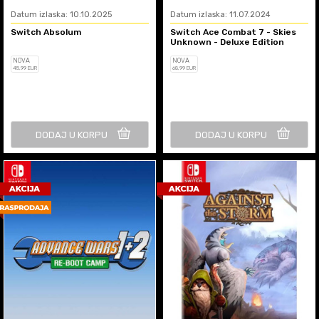
Datum izlaska: 10.10.2025
Datum izlaska: 11.07.2024
Switch Absolum
Switch Ace Combat 7 - Skies
Unknown - Deluxe Edition
NOVA
NOVA
45
,99
EUR
68
,99
EUR
DODAJ U KORPU
DODAJ U KORPU