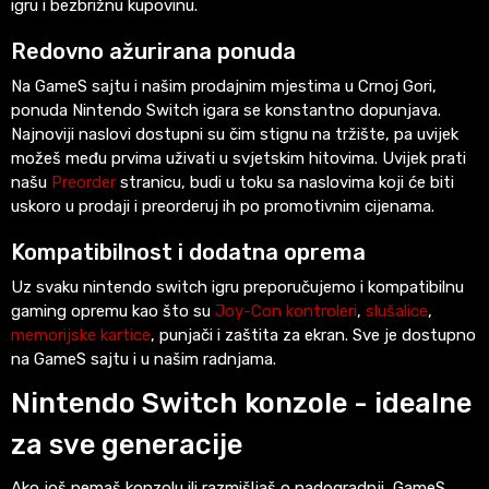
igru i bezbrižnu kupovinu.
Redovno ažurirana ponuda
Na GameS sajtu i našim prodajnim mjestima u Crnoj Gori,
ponuda Nintendo Switch igara se konstantno dopunjava.
Najnoviji naslovi dostupni su čim stignu na tržište, pa uvijek
možeš među prvima uživati u svjetskim hitovima. Uvijek prati
našu
Preorder
stranicu, budi u toku sa naslovima koji će biti
uskoro u prodaji i preorderuj ih po promotivnim cijenama.
Kompatibilnost i dodatna oprema
Uz svaku nintendo switch igru preporučujemo i kompatibilnu
gaming opremu kao što su
Joy-Con kontroleri
,
slušalice
,
memorijske kartice
, punjači i zaštita za ekran. Sve je dostupno
na GameS sajtu i u našim radnjama.
Nintendo Switch konzole - idealne
za sve generacije
Ako još nemaš konzolu ili razmišljaš o nadogradnji, GameS