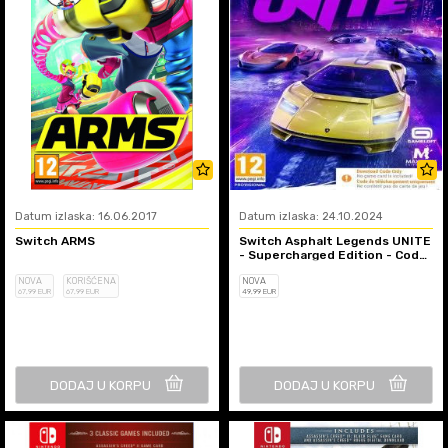
Datum izlaska: 16.06.2017
Datum izlaska: 24.10.2024
Switch ARMS
Switch Asphalt Legends UNITE
- Supercharged Edition - Code
in a Box
NOVA
KORIŠĆENA
NOVA
67
,99
EUR
67
,99
EUR
49
,99
EUR
DODAJ U KORPU
DODAJ U KORPU