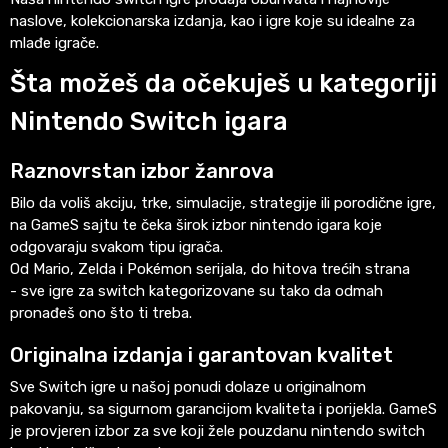
naslove, kolekcionarska izdanja, kao i igre koje su idealne za
mlađe igrače.
Šta možeš da očekuješ u kategoriji
Nintendo Switch igara
Raznovrstan izbor žanrova
Bilo da voliš akciju, trke, simulacije, strategije ili porodične igre,
na GameS sajtu te čeka širok izbor nintendo igara koje
odgovaraju svakom tipu igrača.
Od Mario, Zelda i Pokémon serijala, do hitova trećih strana
- sve igre za switch kategorizovane su tako da odmah
pronađeš ono što ti treba.
Originalna izdanja i garantovan kvalitet
Sve Switch igre u našoj ponudi dolaze u originalnom
pakovanju, sa sigurnom garancijom kvaliteta i porijekla. GameS
je provjeren izbor za sve koji žele pouzdanu nintendo switch