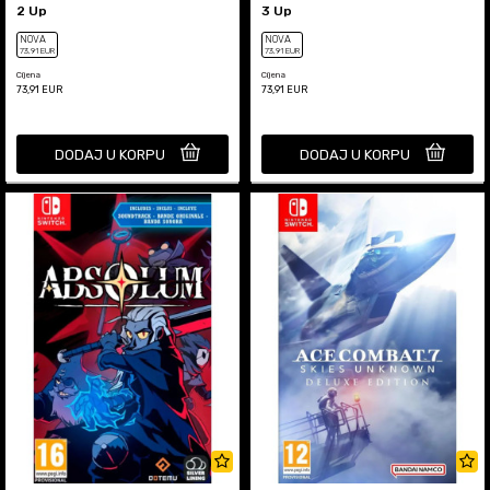
2 Up
3 Up
NOVA
NOVA
73
,91
EUR
73
,91
EUR
Cijena
Cijena
73,91
EUR
73,91
EUR
DODAJ U KORPU
DODAJ U KORPU