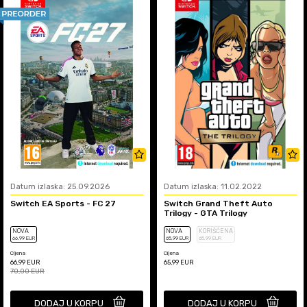
Datum izlaska: 25.09.2026
Datum izlaska: 11.02.2022
Switch EA Sports - FC 27
Switch Grand Theft Auto
Trilogy - GTA Trilogy
NOVA
NOVA
KORIŠĆENA
66
,99
EUR
65
,99
EUR
65
,99
EUR
Cijena
Cijena
66,99
EUR
65,99
EUR
70,00
EUR
DODAJ U KORPU
DODAJ U KORPU