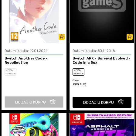
Datum izlaska: 19.01.2024
Datum izlaska: 30.11.2018
Switch Another Code -
Switch ARK - Survival Evolved -
Recollection
Code in a Box
NOVA
NOVA
72
,99
EUR
29
,99
EUR
Cijena
29,99
EUR
DODAJ U KORPU
DODAJ U KORPU