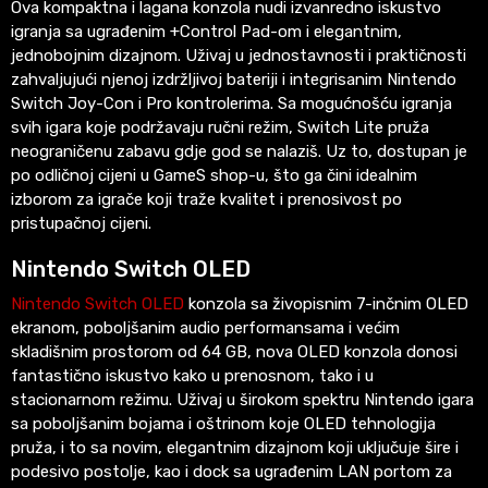
Ova kompaktna i lagana konzola nudi izvanredno iskustvo
igranja sa ugrađenim +Control Pad-om i elegantnim,
jednobojnim dizajnom. Uživaj u jednostavnosti i praktičnosti
zahvaljujući njenoj izdržljivoj bateriji i integrisanim Nintendo
Switch Joy-Con i Pro kontrolerima. Sa mogućnošću igranja
svih igara koje podržavaju ručni režim, Switch Lite pruža
neograničenu zabavu gdje god se nalaziš. Uz to, dostupan je
po odličnoj cijeni u GameS shop-u, što ga čini idealnim
izborom za igrače koji traže kvalitet i prenosivost po
pristupačnoj cijeni.
Nintendo Switch OLED
Nintendo Switch OLED
konzola sa živopisnim 7-inčnim OLED
ekranom, poboljšanim audio performansama i većim
skladišnim prostorom od 64 GB, nova OLED konzola donosi
fantastično iskustvo kako u prenosnom, tako i u
stacionarnom režimu. Uživaj u širokom spektru Nintendo igara
sa poboljšanim bojama i oštrinom koje OLED tehnologija
pruža, i to sa novim, elegantnim dizajnom koji uključuje šire i
podesivo postolje, kao i dock sa ugrađenim LAN portom za