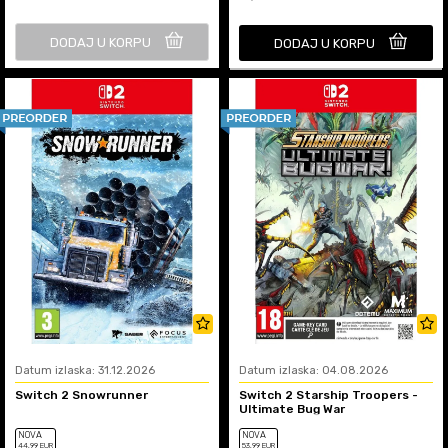
DODAJ U KORPU
DODAJ U KORPU
Datum izlaska: 31.12.2026
Datum izlaska: 04.08.2026
Switch 2 Snowrunner
Switch 2 Starship Troopers -
Ultimate Bug War
NOVA
NOVA
44
,99
EUR
53
,99
EUR