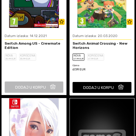
Datum izlaska: 14.12.2021
Datum izlaska: 20.03.2020
Switch Among US - Crewmate
Switch Animal Crossing - New
Edition
Horizons
NOVA
KORIŠĆENA
NOVA
KORIŠĆENA
35
,99
EUR
35
,99
EUR
67
,99
EUR
67
,99
EUR
Cijena
67,99
EUR
DODAJ U KORPU
DODAJ U KORPU