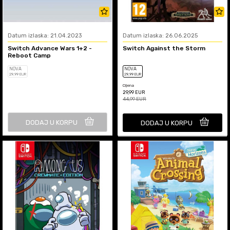
Datum izlaska: 21.04.2023
Datum izlaska: 26.06.2025
Switch Advance Wars 1+2 -
Switch Against the Storm
Reboot Camp
NOVA
NOVA
29
,99
EUR
29
,99
EUR
Cijena
29,99
EUR
44,99
EUR
DODAJ U KORPU
DODAJ U KORPU