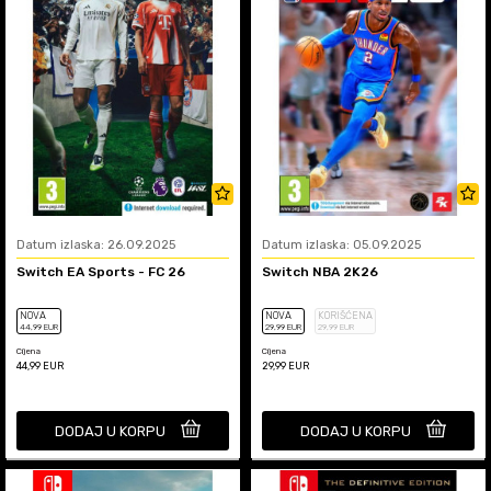
Datum izlaska: 26.09.2025
Datum izlaska: 05.09.2025
Switch EA Sports - FC 26
Switch NBA 2K26
NOVA
NOVA
KORIŠĆENA
44
,99
EUR
29
,99
EUR
29
,99
EUR
Cijena
Cijena
44,99
EUR
29,99
EUR
DODAJ U KORPU
DODAJ U KORPU