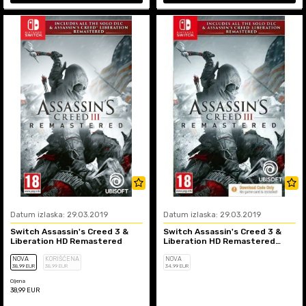
Datum izlaska: 29.03.2019
Datum izlaska: 29.03.2019
Switch Assassin's Creed 3 &
Switch Assassin's Creed 3 &
Liberation HD Remastered
Liberation HD Remastered
(Code In Box)
NOVA
KORIŠĆENA
NOVA
38
,99
EUR
38
,99
EUR
34
,99
EUR
Cijena
38,99
EUR