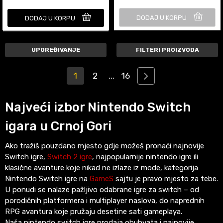
DODAJ U KORPU
DODAJ U KORPU
UPOREĐIVANJE
FILTERI PROIZVODA
1
2
...
16
Najveći izbor Nintendo Switch
igara u Crnoj Gori
Ako tražiš pouzdano mjesto gdje možeš pronaći najnovije
Switch igre,
Switch 2 igre
, najpopularnije nintendo igre ili
klasične avanture koje nikad ne izlaze iz mode, kategorija
Nintendo Switch igre na
GameS
sajtu je pravo mjesto za tebe.
U ponudi se nalaze pažljivo odabrane igre za switch – od
porodičnih platformera i multiplayer naslova, do naprednih
RPG avantura koje pružaju desetine sati gameplaya.
Naša nintendo switch igre prodaja obuhvata i najnovije