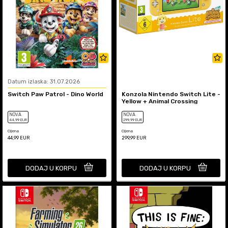
Datum izlaska: 31.07.2026
Switch Paw Patrol - Dino World
Konzola Nintendo Switch Lite -
Yellow + Animal Crossing
NOVA
NOVA
44
,99
EUR
299
,99
EUR
Cijena
Cijena
44,99
EUR
299,99
EUR
DODAJ U KORPU
DODAJ U KORPU