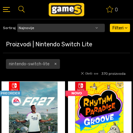
0
BESPLATNA ISPORUKA PORUDŽBINA PREKO 50 EUR
Filteri
Sortiraj
Proizvodi | Nintendo Switch Lite
nintendo-switch-lite
370
proizvoda
Obriši sve