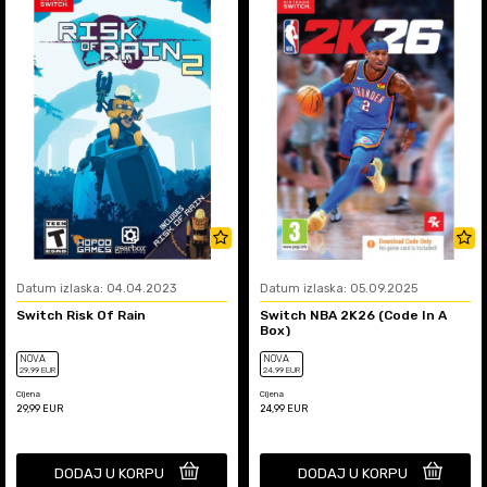
Datum izlaska: 04.04.2023
Datum izlaska: 05.09.2025
Switch Risk Of Rain
Switch NBA 2K26 (Code In A
Box)
NOVA
NOVA
29
,99
EUR
24
,99
EUR
Cijena
Cijena
29,99
EUR
24,99
EUR
DODAJ U KORPU
DODAJ U KORPU