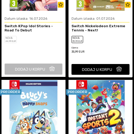
Datum izlaska: 16.07.2026
Datum izlaska: 01.07.2026
Switch KPop Idol Stories -
Switch Nickelodeon Extreme
Road To Debut
Tennis - Next!
NOVA
NOVA
44
,99
EUR
35
,99
EUR
Cijena
35,99
EUR
DODAJ U KORPU
DODAJ U KORPU