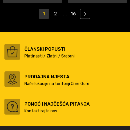
1
2
...
16
ČLANSKI POPUSTI
Platinasti / Zlatni / Srebrni
PRODAJNA MJESTA
Naše lokacije na teritoriji Crne Gore
POMOĆ I NAJČEŠĆA PITANJA
Kontaktirajte nas