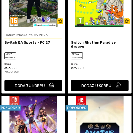
Datum izlaska: 25.09.2026
Switch EA Sports - FC 27
Switch Rhythm Paradise
Groove
NOVA
NOVA
66
,99
EUR
49
,99
EUR
Cijena
Cijena
66,99
EUR
49,99
EUR
70,00
EUR
DODAJ U KORPU
DODAJ U KORPU