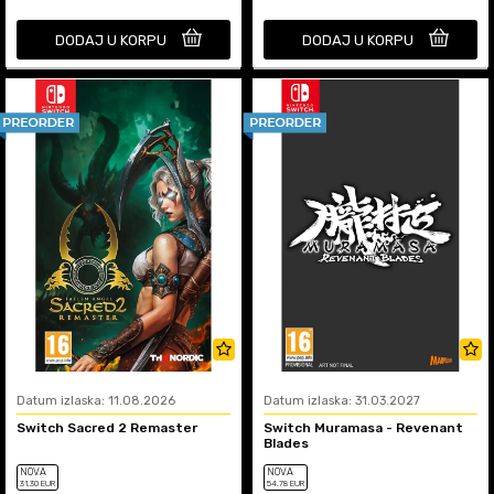
DODAJ U KORPU
DODAJ U KORPU
Datum izlaska: 11.08.2026
Datum izlaska: 31.03.2027
Switch Sacred 2 Remaster
Switch Muramasa - Revenant
Blades
NOVA
NOVA
31
,30
EUR
54
,78
EUR