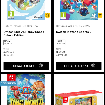
Datum izlaska: 30.09.2026
Datum izlaska: 15.09.2026
Switch Bluey's Happy Snaps -
Switch Instant Sports 2
Deluxe Edition
NOVA
NOVA
42
,99
EUR
42
,99
EUR
Cijena
Cijena
42,99
EUR
42,99
EUR
44,99
EUR
44,99
EUR
DODAJ U KORPU
DODAJ U KORPU