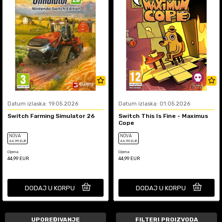
Datum izlaska: 19.05.2026
Datum izlaska: 01.05.2026
Switch Farming Simulator 26
Switch This Is Fine - Maximus
Cope
NOVA
NOVA
44
,99
EUR
44
,99
EUR
Cijena
Cijena
44,99
EUR
44,99
EUR
DODAJ U KORPU
DODAJ U KORPU
UPOREĐIVANJE
FILTERI PROIZVODA