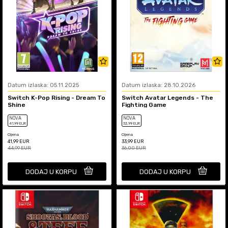
Datum izlaska: 05.11.2025
Datum izlaska: 28.10.2026
Switch K-Pop Rising - Dream To
Switch Avatar Legends - The
Shine
Fighting Game
NOVA
NOVA
41
,99
EUR
33
,99
EUR
Cijena
Cijena
41,99
EUR
33,99
EUR
44,99
EUR
36,00
EUR
DODAJ U KORPU
DODAJ U KORPU