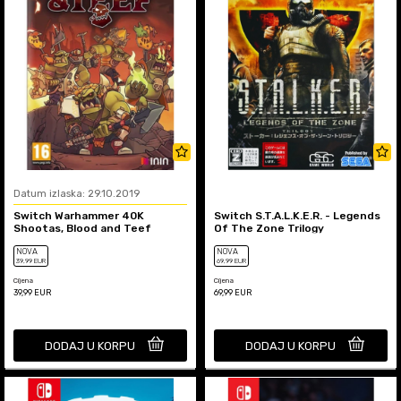
Datum izlaska: 29.10.2019
Switch Warhammer 40K
Switch S.T.A.L.K.E.R. - Legends
Shootas, Blood and Teef
Of The Zone Trilogy
NOVA
NOVA
39
,99
EUR
69
,99
EUR
Cijena
Cijena
39,99
EUR
69,99
EUR
DODAJ U KORPU
DODAJ U KORPU