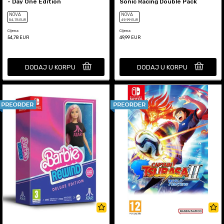
- Day One Edition
Sonic Racing Double Pack
NOVA
NOVA
54
,78
EUR
49
,99
EUR
Cijena
Cijena
54,78
EUR
49,99
EUR
DODAJ U KORPU
DODAJ U KORPU