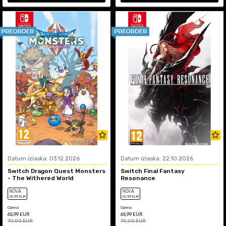
Datum izlaska: 03.12.2026
Datum izlaska: 22.10.2026
Switch Dragon Quest Monsters
Switch Final Fantasy
- The Withered World
Resonance
NOVA
NOVA
65
,99
EUR
65
,99
EUR
Cijena
Cijena
65,99
EUR
65,99
EUR
70,00
EUR
70,00
EUR