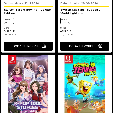
Datum izlaska: 12.11.2026
Datum izlaska: 28.08.2026
Switch Barbie Rewind - Deluxe
Switch Captain Tsubasa 2 -
Edition
World Fighters
NOVA
NOVA
84
,99
EUR
65
,99
EUR
Cijena
Cijena
84,99
EUR
65,99
EUR
90,00
EUR
70,00
EUR
DODAJ U KORPU
DODAJ U KORPU