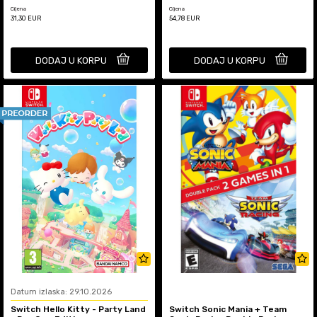
Cijena
Cijena
31,30
EUR
54,78
EUR
DODAJ U KORPU
DODAJ U KORPU
Datum izlaska: 29.10.2026
Switch Hello Kitty - Party Land
Switch Sonic Mania + Team