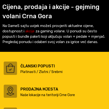
Cijena, prodaja i akcije - gejming
volani Crna Gora
Na GameS sajtu uvijek možeš provjeriti aktuelne cijene,
dostupnost i
akcije
za gaming volane. U ponudi su često
popusti i bundle paketi koji uključuju volan + pedale + mjenjač.
Pregledaj ponudu i odaberi svoj volan za igrice već danas.
ČLANSKI POPUSTI
Platinasti / Zlatni / Srebrni
PRODAJNA MJESTA
Naše lokacije na teritoriji Crne Gore