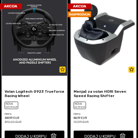
Volan Logitech G923 Trueforce
Menjač za volan HORI Seven
Racing Wheel
Speed Racing Shifter
NOVA
NOVA
349
,99
EUR
84
,99
EUR
Cijena
Cijena
349,99
EUR
84,99
EUR
390,00
EUR
107,99
EUR
DODAJ U KORPU
DODAJ U KORPU