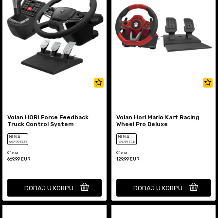
Volan HORI Force Feedback
Volan Hori Mario Kart Racing
Truck Control System
Wheel Pro Deluxe
NOVA
NOVA
669
,99
EUR
129
,99
EUR
Cijena
Cijena
669,99
EUR
129,99
EUR
DODAJ U KORPU
DODAJ U KORPU