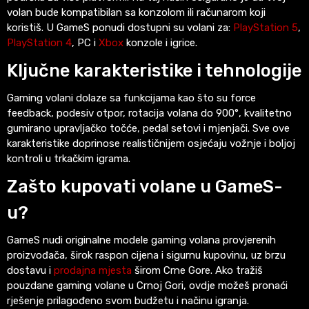
volan bude kompatibilan sa konzolom ili računarom koji
koristiš. U GameS ponudi dostupni su volani za:
PlayStation 5
,
PlayStation 4
, PC i
Xbox
konzole i igrice.
Ključne karakteristike i tehnologije
Gaming volani dolaze sa funkcijama kao što su force
feedback, podesiv otpor, rotacija volana do 900°, kvalitetno
gumirano upravljačko točće, pedal setovi i mjenjači. Sve ove
karakteristike doprinose realističnijem osjećaju vožnje i boljoj
kontroli u trkačkim igrama.
Zašto kupovati volane u GameS-
u?
GameS nudi originalne modele gaming volana provjerenih
proizvođača, širok raspon cijena i sigurnu kupovinu, uz brzu
dostavu i
prodajna mjesta
širom Crne Gore. Ako tražiš
pouzdane gaming volane u Crnoj Gori, ovdje možeš pronaći
rješenje prilagođeno svom budžetu i načinu igranja.