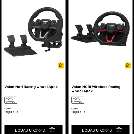
Volan Hori Racing Wheel Apex
Volan HORI Wireless Racing
Wheel Apex
NOVA
NOVA
139
,99
EUR
179
,99
EUR
Cijena
Cijena
139,99
EUR
179,99
EUR
DODAJ U KORPU
DODAJ U KORPU