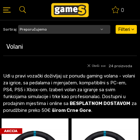
0
BESPLATNA ISPORUKA PORUDŽBINA PREKO 50 EUR
Filteri
Sortiraj
Volani
24
proizvoda
Obriši sve
Uđi u pravi vozački doživljaj uz ponudu gaming volana - volani
za igrice, sa pedalama i mjenjačem, kompatibilni s PC-em,
PS4, PS5 i Xbox-om. Izaberi volan za igranje sa svim
funkcijama simulacije i trke kao profesionalac. Dostupni u
prodajnim mjestima i online sa
BESPLATNOM DOSTAVOM
za
porudžbine preko 50€
širom Crne Gore
.