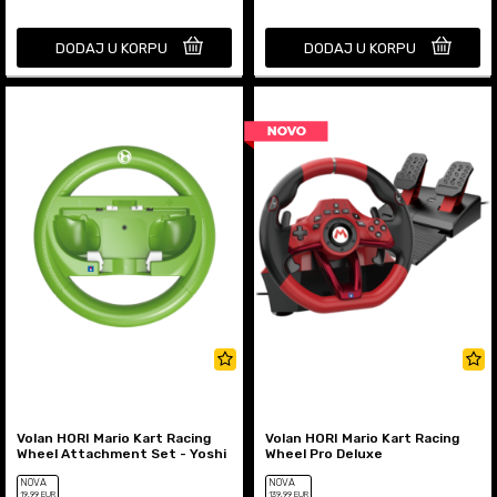
DODAJ U KORPU
DODAJ U KORPU
Volan HORI Mario Kart Racing
Volan HORI Mario Kart Racing
Wheel Attachment Set - Yoshi
Wheel Pro Deluxe
NOVA
NOVA
19
,99
EUR
139
,99
EUR