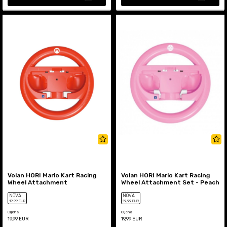
Volan HORI Mario Kart Racing
Volan HORI Mario Kart Racing
Wheel Attachment
Wheel Attachment Set - Peach
NOVA
NOVA
19
,99
EUR
19
,99
EUR
Cijena
Cijena
19,99
EUR
19,99
EUR