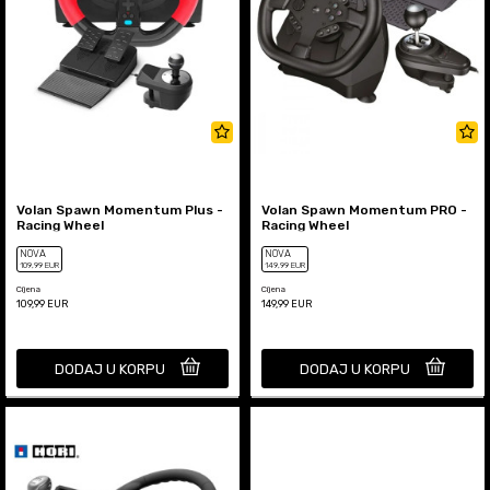
Volan Spawn Momentum Plus -
Volan Spawn Momentum PRO -
Racing Wheel
Racing Wheel
NOVA
NOVA
109
,99
EUR
149
,99
EUR
Cijena
Cijena
109,99
EUR
149,99
EUR
DODAJ U KORPU
DODAJ U KORPU