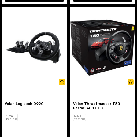
Volan Logitech G920
Volan Thrustmaster T80
Ferrari 488 GTB
NOVA
NOVA
400
,01
EUR
169
,99
EUR