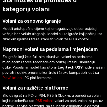
Šta možeš da pronađeš u
kategoriji volani
Volani za osnovno igranje
Modeli pristupačne cijene koji omogućavaju dobar osjećaj
vožnje bez velikih ulaganja. Idealni su za igrače koji počinju sa
trkačkim igrama i traže stabilan volan za PC ili konzolu.
Napredni volani sa pedalama i mjenjačem
Za igrače koji žele full-sim iskustvo, volani sa pedalama,
mjenjačem i force feedback-om pružaju realnu simulaciju
utrke. Popularni modeli kao što je
Logitech G29
nude snažan
povratni odziv, preciznu kontrolu i široku kompatibilnost sa
PlayStation
i PC platformama.
Volani za različite platforme
Bilo da igraš na PC-u, PS4, PS5 ili Xbox-u, u ponudi su volani
koji funkcionišu kao
PS5 volani
, volani za ps4, volani za pc, uz
podršku za više platformi. Na taj način osigurano je da tvoj