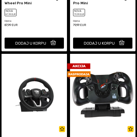
Wheel Pro Mini
Pro Mini
NOVA
NOVA
87
,99
EUR
79
,99
EUR
Cijena
Cijena
87,99
EUR
79,99
EUR
DODAJ U KORPU
DODAJ U KORPU