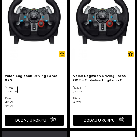
Volan Logitech Driving Force
Volan Logitech Driving Force
G29
G29 + Slušalice Logitech G
Astro A10
NOVA
NOVA
289
,99
EUR
359
,99
EUR
Cijena
Cijena
289,99
EUR
359,99
EUR
329,99
EUR
DODAJ U KORPU
DODAJ U KORPU