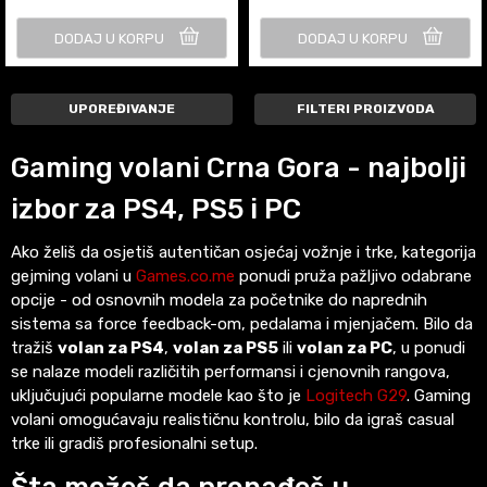
DODAJ U KORPU
DODAJ U KORPU
UPOREĐIVANJE
FILTERI PROIZVODA
Gaming volani Crna Gora - najbolji
izbor za PS4, PS5 i PC
Ako želiš da osjetiš autentičan osjećaj vožnje i trke, kategorija
gejming volani u
Games.co.me
ponudi pruža pažljivo odabrane
opcije - od osnovnih modela za početnike do naprednih
sistema sa force feedback-om, pedalama i mjenjačem. Bilo da
tražiš
volan za PS4
,
volan za PS5
ili
volan za PC
, u ponudi
se nalaze modeli različitih performansi i cjenovnih rangova,
uključujući popularne modele kao što je
Logitech G29
. Gaming
volani omogućavaju realističnu kontrolu, bilo da igraš casual
trke ili gradiš profesionalni setup.