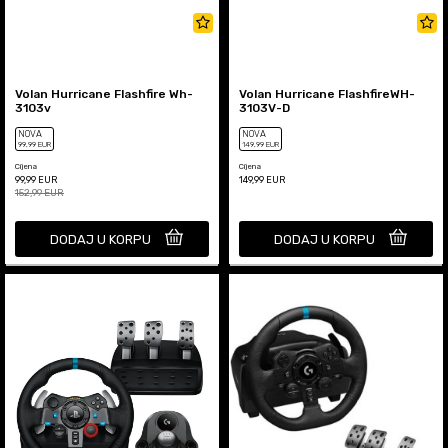
Volan Hurricane Flashfire Wh-
Volan Hurricane FlashfireWH-
3103v
3103V-D
NOVA
NOVA
99
,99
EUR
149
,99
EUR
Cijena
Cijena
99,99
EUR
149,99
EUR
152,99
EUR
DODAJ U KORPU
DODAJ U KORPU