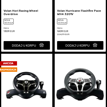
Volan Hori Racing Wheel
Volan Hurricane Flashfire Pace
Overdrive
WH4 3201V
NOVA
NOVA
139
,99
EUR
169
,99
EUR
Cijena
Cijena
139,99
EUR
169,99
EUR
224,99
EUR
DODAJ U KORPU
DODAJ U KORPU