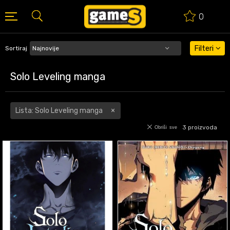
0
BESPLATNA ISPORUKA PORUDŽBINA PREKO 50 EUR
Filteri
Sortiraj
Solo Leveling manga
Lista: Solo Leveling manga
3
proizvoda
Obriši sve