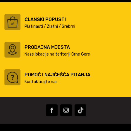
ČLANSKI POPUSTI
Platinasti / Zlatni / Srebrni
PRODAJNA MJESTA
Naše lokacije na teritoriji Crne Gore
POMOĆ I NAJČEŠĆA PITANJA
Kontaktirajte nas