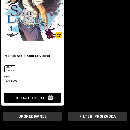
Manga Strip Solo Leveling 1
NOVA
16
,99
EUR
Cijena
16,99
EUR
DODAJ U KORPU
UPOREĐIVANJE
FILTERI PROIZVODA