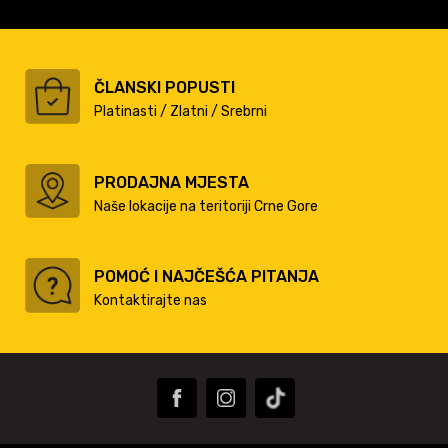
ČLANSKI POPUSTI
Platinasti / Zlatni / Srebrni
PRODAJNA MJESTA
Naše lokacije na teritoriji Crne Gore
POMOĆ I NAJČEŠĆA PITANJA
Kontaktirajte nas