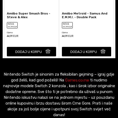
Amiibo Super Smash Bros -
Amiibo Metroid - Samus And
Steve & Alex
E.M.M.I. - Double Pack
NOVA
NOVA
44
,99
EUR
44
,99
EUR
Cijena
Cijena
C
44,99
EUR
44,99
EUR
DODAJ U KORPU
DODAJ U KORPU
Nintendo Switch je sinonim za fleksibilan gejming – igraj gdje
god želiš, kad god poželiš! Na
Games.co.me
ti nudimo
najnovije modele Switch 2 konzola , kao i širok izbor originalne
dodatne opreme. Sve što ti je potrebno da uživaš u punom
Nintendo iskustvu nalazi se na jednom mjestu - uz pouzdanu
online kupovinu i brzu dostavu širom Crne Gore. Prati i naše
akcije za još bolje cijene i upotpuni svoj Switch svijet već
danas!