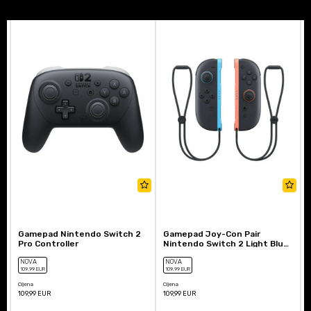
Gamepad Nintendo Switch 2
Gamepad Joy-Con Pair
Pro Controller
Nintendo Switch 2 Light Blue
and Light Red
NOVA
NOVA
109
,99
EUR
109
,99
EUR
Cijena
Cijena
C
109,99
EUR
109,99
EUR