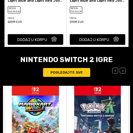
Light Blue and Light Red Joy-
Light Blue and Light Red Joy-
Con + Switch Mario Kart...
Con
NOVA
NOVA
569
,99
EUR
519
,99
EUR
Cijena
Cijena
569,99
EUR
519,99
EUR
DODAJ U KORPU
DODAJ U KORPU
NINTENDO SWITCH 2 IGRE
POGLEDAJTE SVE