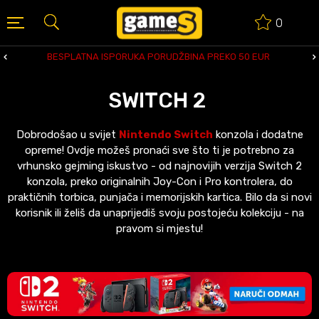
0
BESPLATNA ISPORUKA PORUDŽBINA PREKO 50 EUR
SWITCH 2
Dobrodošao u svijet
Nintendo Switch
konzola i dodatne
opreme! Ovdje možeš pronaći sve što ti je potrebno za
vrhunsko gejming iskustvo - od najnovijih verzija Switch 2
konzola, preko originalnih Joy-Con i Pro kontrolera, do
praktičnih torbica, punjača i memorijskih kartica. Bilo da si novi
korisnik ili želiš da unaprijediš svoju postojeću kolekciju - na
pravom si mjestu!