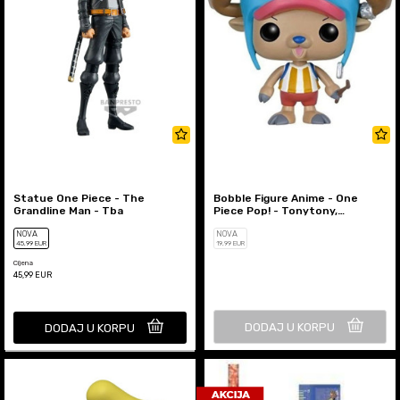
Statue One Piece - The
Bobble Figure Anime - One
Grandline Man - Tba
Piece Pop! - Tonytony,
Chopper
NOVA
NOVA
45
,99
EUR
19
,99
EUR
Cijena
45,99
EUR
DODAJ U KORPU
DODAJ U KORPU