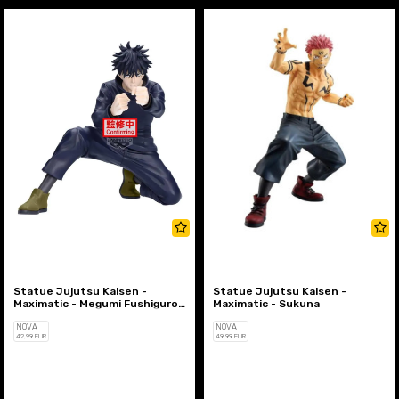
Statue Jujutsu Kaisen -
Statue Jujutsu Kaisen -
Maximatic - Megumi Fushiguro
Maximatic - Sukuna
(Ver. A)
NOVA
NOVA
42
,99
EUR
49
,99
EUR