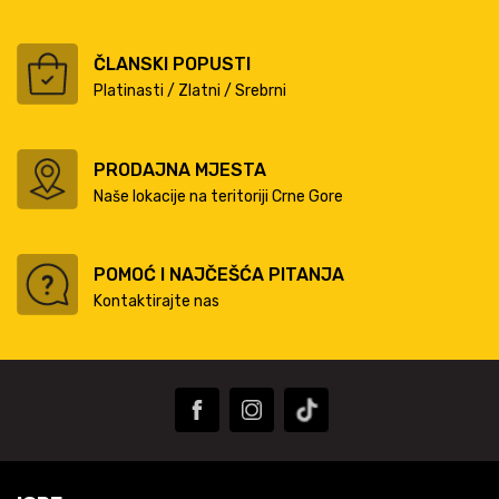
ČLANSKI POPUSTI
Platinasti / Zlatni / Srebrni
PRODAJNA MJESTA
Naše lokacije na teritoriji Crne Gore
POMOĆ I NAJČEŠĆA PITANJA
Kontaktirajte nas