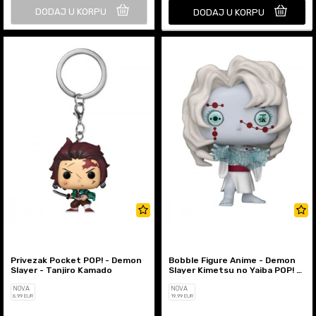
DODAJ U KORPU
DODAJ U KORPU
Privezak Pocket POP! - Demon
Bobble Figure Anime - Demon
Slayer - Tanjiro Kamado
Slayer Kimetsu no Yaiba POP! -
Rui
NOVA
NOVA
8
,99
EUR
19
,99
EUR