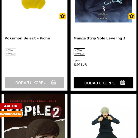
Pokemon Select - Pichu
Manga Strip Solo Leveling 3
NOVA
NOVA
17
,99
EUR
16
,99
EUR
Cijena
16,99
EUR
DODAJ U KORPU
DODAJ U KORPU