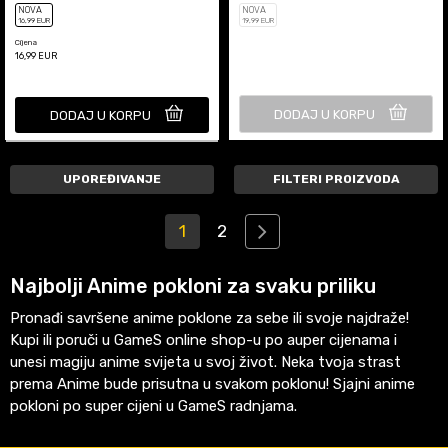
NOVA
NOVA
16
,99
EUR
19
,99
EUR
Cijena
16,99
EUR
DODAJ U KORPU
DODAJ U KORPU
UPOREĐIVANJE
FILTERI PROIZVODA
1
2
Najbolji Anime pokloni za svaku priliku
Pronađi savršene anime poklone za sebe ili svoje najdraže!
Kupi ili poruči u GameS online shop-u po auper cijenama i
unesi magiju anime svijeta u svoj život. Neka tvoja strast
prema Anime bude prisutna u svakom poklonu! Sjajni anime
pokloni po super cijeni u GameS radnjama.