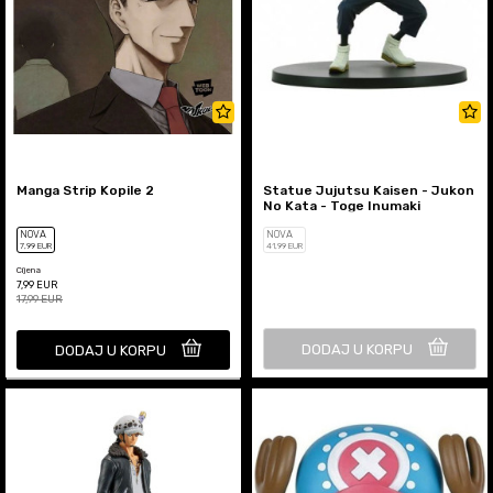
Manga Strip Kopile 2
Statue Jujutsu Kaisen - Jukon
No Kata - Toge Inumaki
NOVA
NOVA
7
,99
EUR
41
,99
EUR
Cijena
7,99
EUR
17,99
EUR
DODAJ U KORPU
DODAJ U KORPU