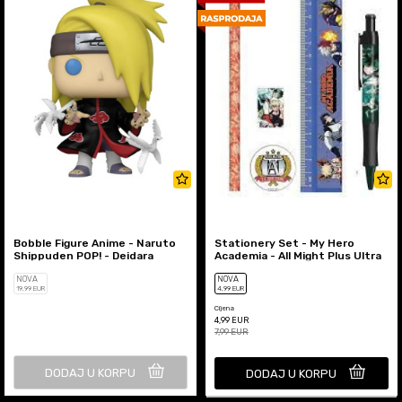
Bobble Figure Anime - Naruto
Stationery Set - My Hero
Shippuden POP! - Deidara
Academia - All Might Plus Ultra
NOVA
NOVA
19
,99
EUR
4
,99
EUR
Cijena
4,99
EUR
7,99
EUR
DODAJ U KORPU
DODAJ U KORPU