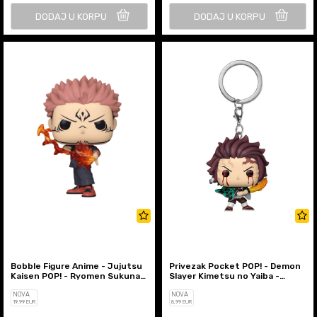
DODAJ U KORPU
DODAJ U KORPU
Bobble Figure Anime - Jujutsu
Privezak Pocket POP! - Demon
Kaisen POP! - Ryomen Sukuna
Slayer Kimetsu no Yaiba -
With Fire Arrow #1887
Tanjiro Kamado (Sun Breat...
NOVA
NOVA
19
,99
EUR
8
,99
EUR