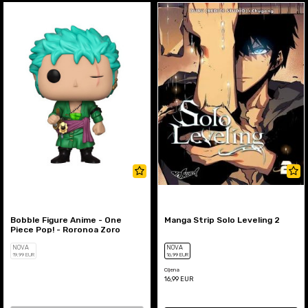
Bobble Figure Anime - One
Manga Strip Solo Leveling 2
Piece Pop! - Roronoa Zoro
NOVA
NOVA
19
,99
EUR
16
,99
EUR
Cijena
16,99
EUR