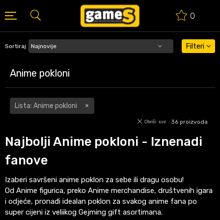
0
BESPLATNA ISPORUKA PORUDŽBINA PREKO 50 EUR
Filteri
Sortiraj
Anime pokloni
Lista: Anime pokloni
36
proizvoda
Obriši sve
Najbolji Anime pokloni - Iznenadi
fanove
Izaberi savršeni anime poklon za sebe ili dragu osobu!
Od Anime figurica, preko Anime merchandise, društvenih igara
i odjeće, pronađi idealan poklon za svakog anime fana po
super cijeni iz veliikog Gejming gift asortimana.