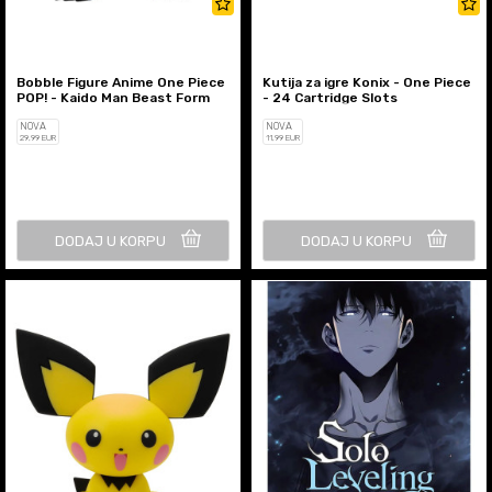
Bobble Figure Anime One Piece
Kutija za igre Konix - One Piece
POP! - Kaido Man Beast Form
- 24 Cartridge Slots
NOVA
NOVA
29
,99
EUR
11
,99
EUR
DODAJ U KORPU
DODAJ U KORPU