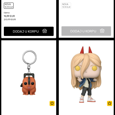
NOVA
NOVA
15
,99
EUR
19
,99
EUR
Cijena
15,99
EUR
20,99
EUR
DODAJ U KORPU
DODAJ U KORPU