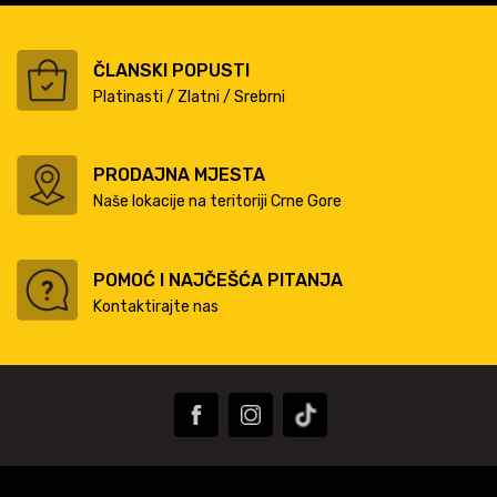
ČLANSKI POPUSTI
Platinasti / Zlatni / Srebrni
PRODAJNA MJESTA
Naše lokacije na teritoriji Crne Gore
POMOĆ I NAJČEŠĆA PITANJA
Kontaktirajte nas