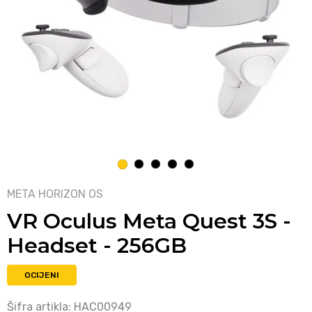
1
2
3
4
5
META HORIZON OS
VR Oculus Meta Quest 3S -
Headset - 256GB
OCIJENI
Šifra artikla:
HAC00949