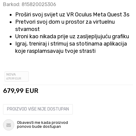
Barkod:
815820025306
Proširi svoj svijet uz VR Oculus Meta Quest 3s
Pretvori svoj dom u prostor za virtuelnu
stvarnost
Uroni kao nikada prije uz zasljepljujuću grafiku
Igraj, treniraj i strimuj sa stotinama aplikacija
koje rasplamsavaju tvoje strasti
NOVA
679
,99
EUR
679,99
EUR
PROIZVOD VIŠE NIJE DOSTUPAN
Obavesti me kada proizvod
ponovo bude dostupan