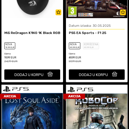
Datum izlaska: 30.05.2025
Miš ReDragon K1NG 1K Black RGB
PS5 EA Sports - F1 25
NOVA
NOVA
KORIŠĆENA
19
,99
EUR
49
,99
EUR
49
,99
EUR
Cijena
Cijena
19,99
EUR
49,99
EUR
24,99
EUR
59,99
EUR
DODAJ U KORPU
DODAJ U KORPU