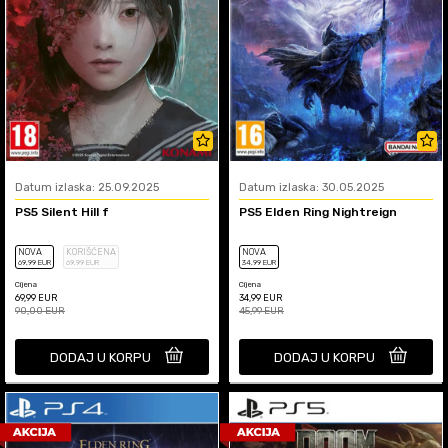
Datum izlaska: 25.09.2025
Datum izlaska: 30.05.2025
PS5 Silent Hill f
PS5 Elden Ring Nightreign
NOVA
KORIŠĆENA
NOVA
69
,99
EUR
69
,99
EUR
34
,99
EUR
Cijena
Cijena
69,99
EUR
34,99
EUR
90,00
EUR
45,99
EUR
DODAJ U KORPU
DODAJ U KORPU