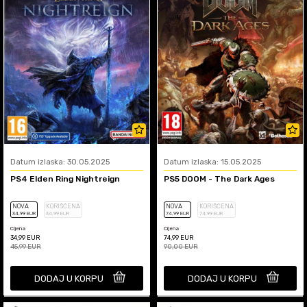
Datum izlaska: 30.05.2025
Datum izlaska: 15.05.2025
PS4 Elden Ring Nightreign
PS5 DOOM - The Dark Ages
NOVA
KORIŠĆENA
NOVA
KORIŠĆENA
34
,99
EUR
34
,99
EUR
74
,99
EUR
74
,99
EUR
Cijena
Cijena
34,99
EUR
74,99
EUR
45,99
EUR
90,00
EUR
DODAJ U KORPU
DODAJ U KORPU