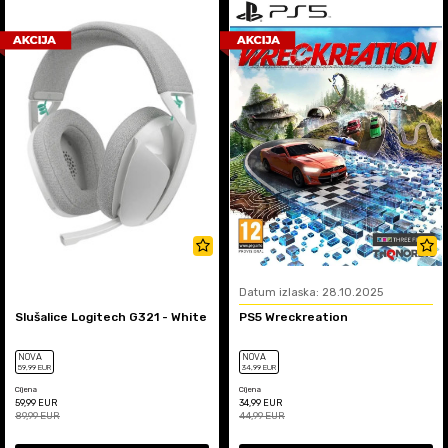
Datum izlaska: 28.10.2025
Slušalice Logitech G321 - White
PS5 Wreckreation
NOVA
NOVA
59
,99
EUR
34
,99
EUR
Cijena
Cijena
59,99
EUR
34,99
EUR
89,99
EUR
44,99
EUR