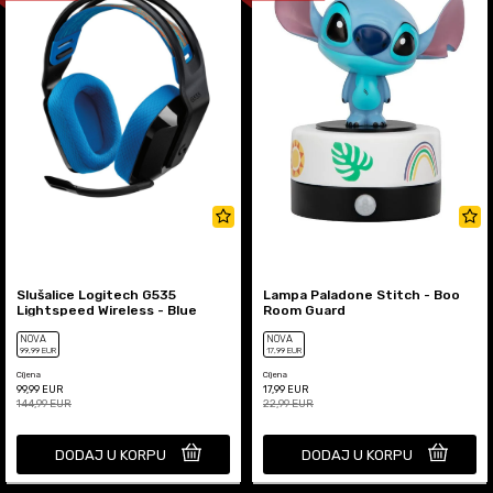
Slušalice Logitech G535
Lampa Paladone Stitch - Boo
Lightspeed Wireless - Blue
Room Guard
NOVA
NOVA
99
,99
EUR
17
,99
EUR
Cijena
Cijena
99,99
EUR
17,99
EUR
144,99
EUR
22,99
EUR
DODAJ U KORPU
DODAJ U KORPU