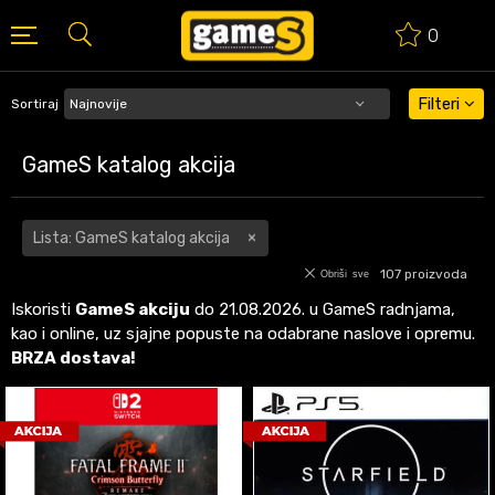
0
BESPLATNA ISPORUKA PORUDŽBINA PREKO 50 EUR
Filteri
Sortiraj
GameS katalog akcija
Lista: GameS katalog akcija
107
proizvoda
Obriši sve
Iskoristi
GameS akciju
do 21.08.2026. u GameS radnjama,
kao i online, uz sjajne popuste na odabrane naslove i opremu.
BRZA dostava!