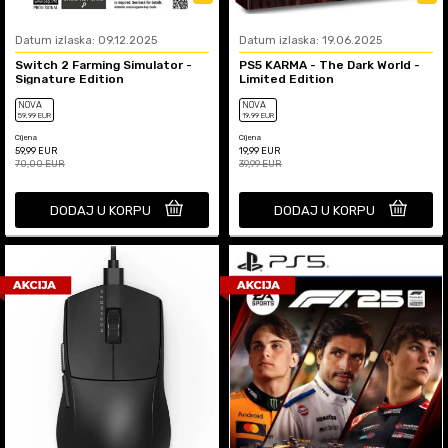
Datum izlaska: 09.12.2025
Datum izlaska: 19.06.2025
Switch 2 Farming Simulator -
PS5 KARMA - The Dark World -
Signature Edition
Limited Edition
NOVA
NOVA
59
,99
EUR
19
,99
EUR
Cijena
Cijena
59,99
EUR
19,99
EUR
70,00
EUR
39,99
EUR
DODAJ U KORPU
DODAJ U KORPU