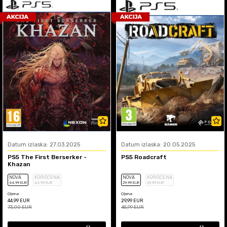
Datum izlaska: 27.03.2025
Datum izlaska: 20.05.2025
PS5 The First Berserker -
PS5 Roadcraft
Khazan
NOVA
KORIŠĆENA
NOVA
KORIŠĆENA
44
,99
EUR
44
,99
EUR
29
,99
EUR
29
,99
EUR
Cijena
Cijena
44,99
EUR
29,99
EUR
73,00
EUR
45,99
EUR