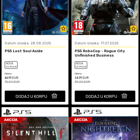
Datum izlaska: 28.08.2025
Datum izlaska: 17.07.2025
PS5 Lost Soul Aside
PS5 RoboCop - Rogue City
Unfinished Business
NOVA
NOVA
44
,99
EUR
24
,99
EUR
Cijena
Cijena
44,99
EUR
24,99
EUR
75,00
EUR
30,00
EUR
DODAJ U KORPU
DODAJ U KORPU