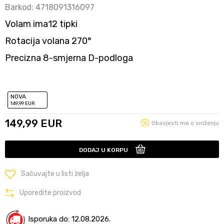
Barkod:
4718091316097
Volam ima12 tipki
Rotacija volana 270°
Precizna 8-smjerna D-podloga
NOVA
149
,99
EUR
149,99
EUR
Obavjesti me o sniženju
DODAJ U KORPU
Sačuvajte u listi želja
Uporedite proizvod
Isporuka do: 12.08.2026.