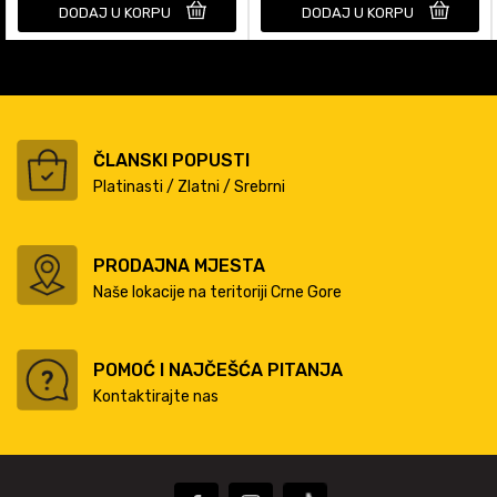
DODAJ U KORPU
DODAJ U KORPU
ČLANSKI POPUSTI
Platinasti / Zlatni / Srebrni
PRODAJNA MJESTA
Naše lokacije na teritoriji Crne Gore
POMOĆ I NAJČEŠĆA PITANJA
Kontaktirajte nas