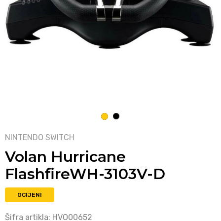
1
2
NINTENDO SWITCH
Volan Hurricane
FlashfireWH-3103V-D
OCIJENI
Šifra artikla:
HVO00652