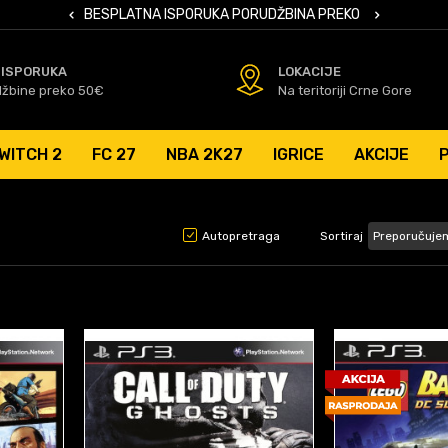
 KARTICAMA
BESPLATNA ISPORUKA PORUDŽBINA PREKO 50 EUR
SIGURNO PL
 ISPORUKA
LOKACIJE
džbine preko 50€
Na teritoriji Crne Gore
WITCH 2
FC 27
NBA 2K27
IGRICE
AKCIJE
Autopretraga
Sortiraj