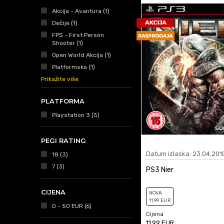
Akcija - Avantura (1)
Dečije (1)
FPS - First Person
Shooter (1)
Open World Akcija (1)
Platformska (1)
Prikažite više
PLATFORMA
Playstation 3 (5)
PEGI RATING
Datum izlaska: 23.04.201
18 (3)
7 (3)
PS3 Nier
CIJENA
NOVA
11
,99
EUR
0 - 50 EUR (6)
Cijena
11,99
EUR