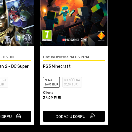
1.01.2000
Datum izlaska: 14.05.2014
n 2 - DC Super
PS3 Minecraft
ĆENA
NOVA
KORIŠĆENA
UR
36
,99
EUR
36
,99
EUR
Cijena
36,99
EUR
 KORPU
DODAJ U KORPU