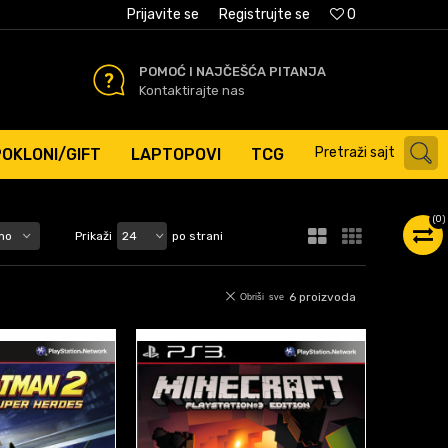
AĆANJE PLATNIM KARTICAMA
Prijavite se
Registrujte se
0
POMOĆ I NAJČEŠĆA PITANJA
Kontaktirajte nas
Pretraži sajt
POKLONI/GIFT
LAPTOPOVI
TCG
(
0
)
Prikaži
po strani
6
proizvoda
Obriši sve