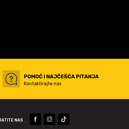
POMOĆ I NAJČEŠĆA PITANJA
Kontaktirajte nas
RATITE NAS