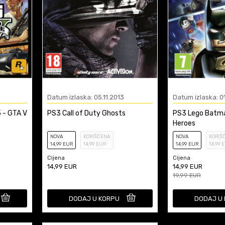
Datum izlaska: 05.11.2013
Datum izlaska: 0
 - GTA V
PS3 Call of Duty Ghosts
PS3 Lego Batma
Heroes
NOVA
KORIŠĆENA
NOVA
KORIŠ
14
,99
EUR
14
,99
EUR
14
,99
EUR
14
,99
E
Cijena
Cijena
14,99
EUR
14,99
EUR
19,99
EUR
DODAJ U KORPU
DODAJ U