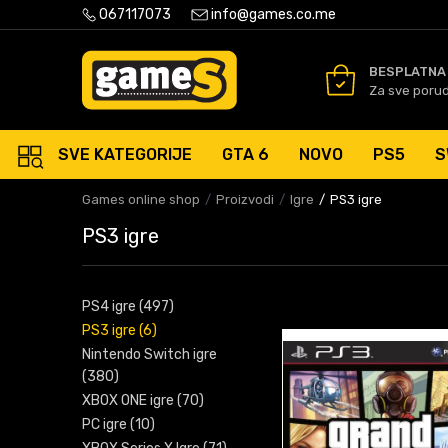
PLATNA ISPORUKA PORUDŽBINA PREKO 50 EUR
067117073
info@games.co.me
SIGURNO PLAĆANJE PLATNIM
BESPLATNA
Za sve poru
SVE KATEGORIJE
GTA 6
NOVO
PS5
S
Games online shop
Proizvodi
Igre
PS3 igre
PS3 igre
PS4 igre
(497)
PS3 igre
(6)
Nintendo Switch igre
(380)
XBOX ONE igre
(70)
PC igre
(10)