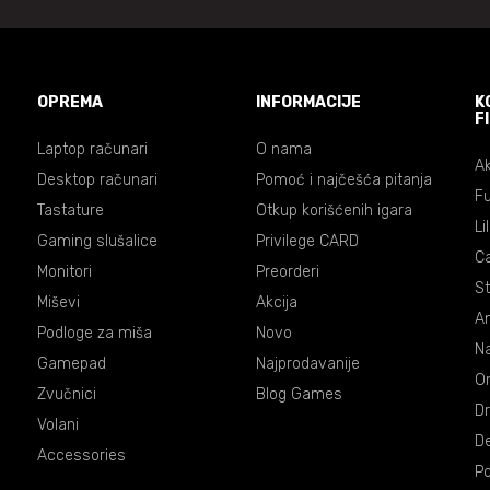
OPREMA
INFORMACIJE
K
F
Laptop računari
O nama
Ak
Desktop računari
Pomoć i najčešća pitanja
Fu
Tastature
Otkup korišćenih igara
Li
Gaming slušalice
Privilege CARD
C
Monitori
Preorderi
St
Miševi
Akcija
An
Podloge za miša
Novo
Na
Gamepad
Najprodavanije
On
Zvučnici
Blog Games
Dr
Volani
De
Accessories
P