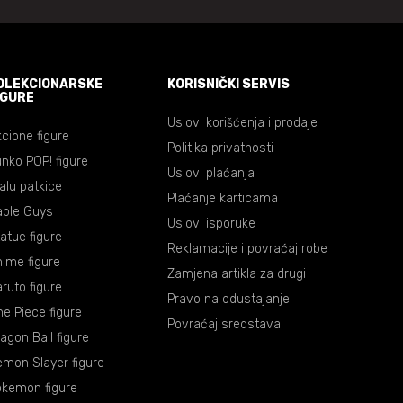
OLEKCIONARSKE
KORISNIČKI SERVIS
IGURE
Uslovi korišćenja i prodaje
cione figure
Politika privatnosti
nko POP! figure
Uslovi plaćanja
lalu patkice
Plaćanje karticama
able Guys
Uslovi isporuke
atue figure
Reklamacije i povraćaj robe
ime figure
Zamjena artikla za drugi
ruto figure
Pravo na odustajanje
e Piece figure
Povraćaj sredstava
agon Ball figure
mon Slayer figure
okemon figure