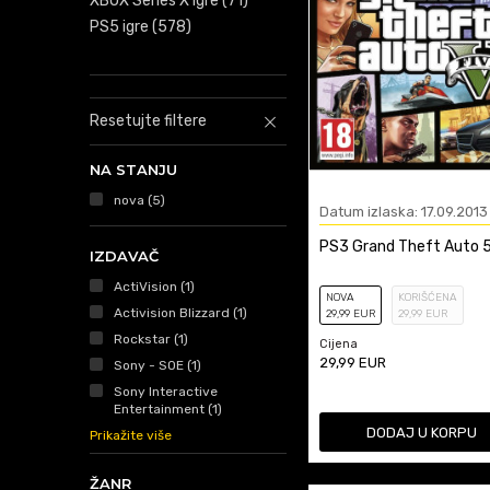
XBOX Series X Igre
(71)
PS5 igre
(578)
Resetujte filtere
NA STANJU
nova
(5)
Datum izlaska: 17.09.2013
PS3 Grand Theft Auto 5
IZDAVAČ
ActiVision (1)
NOVA
KORIŠĆENA
Activision Blizzard (1)
29
,99
EUR
29
,99
EUR
Rockstar (1)
Cijena
29,99
EUR
Sony - SOE (1)
Sony Interactive
Entertainment (1)
DODAJ U KORPU
Prikažite više
ŽANR