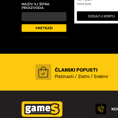
NAZIV ILI ŠIFRA
17,99
EUR
PROIZVODA
DODAJ U KORPU
PRETRAŽI
ČLANSKI POPUSTI
Platinasti / Zlatni / Srebrni
KO