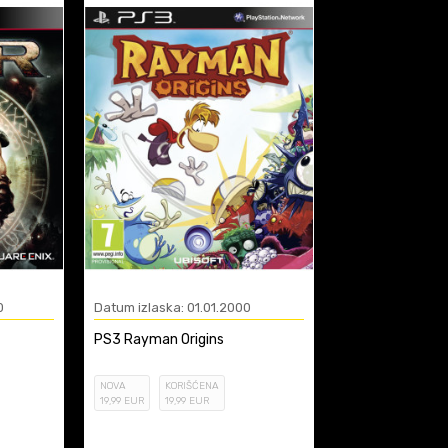
0
Datum izlaska: 01.01.2000
PS3 Rayman Origins
NOVA
KORIŠĆENA
19
,99
EUR
19
,99
EUR