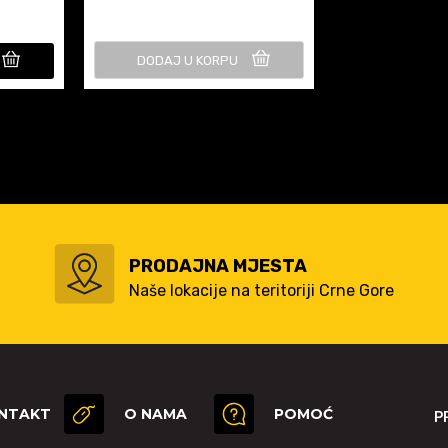
DODAJ U KORPU
PRODAJNA MJESTA
Naše lokacije na teritoriji Crne Gore
NTAKT
O NAMA
POMOĆ
P