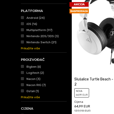
PLATFORMA
Android (24)
iOS (16)
Multiplatform (97)
Nintendo 2DS/3DS (3)
Nintendo Switch (21)
Prikažite više
PROIZVOĐAČ
Bigben (6)
Logitech (2)
Nacon (3)
Slušalice Turtle Beach - 
2
Nacon RIG (7)
Ostali (1)
NOVA
64
,99
EUR
Prikažite više
Cijena
64,99
EUR
CIJENA
139,98
EUR