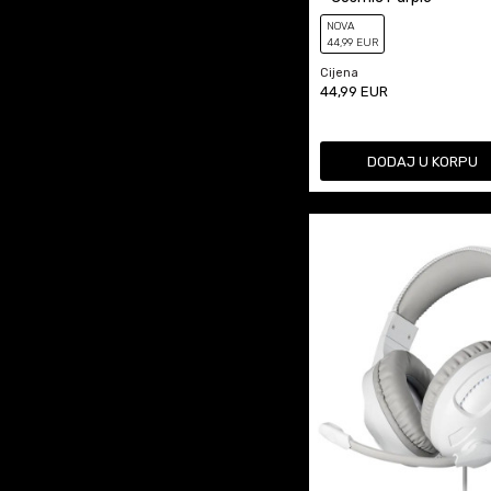
NOVA
44
,99
EUR
Cijena
44,99
EUR
DODAJ U KORPU