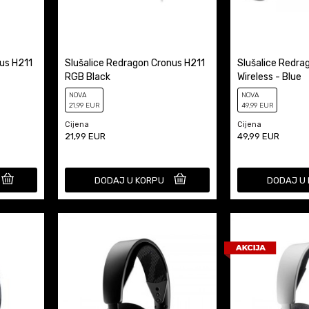
us H211
Slušalice Redragon Cronus H211
Slušalice Redra
RGB Black
Wireless - Blue
NOVA
NOVA
21
,99
EUR
49
,99
EUR
Cijena
Cijena
21,99
EUR
49,99
EUR
DODAJ U KORPU
DODAJ U