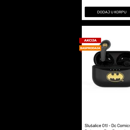
DODAJ U KORPU
Slušalice Otl - Dc Comic