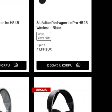
gon Ire H848
Slušalice Redragon Ire Pro H848
Wireless - Black
NOVA
49
,99
EUR
Cijena
49,99
EUR
 KORPU
DODAJ U KORPU