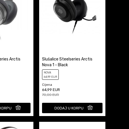
eries Arctis
Slušalice Steelseries Arctis
Nova 1 - Black
NOVA
64
,99
EUR
Cijena
64,99
EUR
70,00
EUR
 KORPU
DODAJ U KORPU