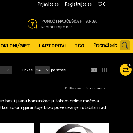
AĆANJE PLATNIM KARTICAMA
Prijavite se
Registrujte se
0
POMOĆ I NAJČEŠĆA PITANJA
Kontaktirajte nas
Pretraži sajt
POKLONI/GIFT
LAPTOPOVI
TCG
(
0
)
Prikaži
po strani
36
proizvoda
Obriši sve
ažan bas i jasnu komunikaciju tokom online mečeva.
konzolom garantuje brzo povezivanje i stabilan rad