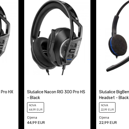
 Pro HX
Slušalice Nacon RIG 300 Pro HS
Slušalice BigBe
- Black
Headset - Black
NOVA
NOVA
44
,99
EUR
22
,99
EUR
Cijena
Cijena
44,99
EUR
22,99
EUR