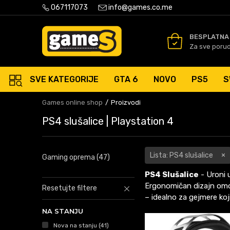
PLATNA ISPORUKA PORUDŽBINA PREKO 50 EUR
067117073
info@games.co.me
SIGURNO PLAĆANJE PLATNIM
BESPLATNA
Za sve poru
SVE KATEGORIJE
GTA 6
NOVO
PS5
S
Games online shop
Proizvodi
PS4 slušalice | Playstation 4
Lista: PS4 slušalice
Gaming oprema
(47)
PS4 Slušalice
- Uroni u
Ergonomičan dizajn omo
Resetujte filtere
– idealno za gejmere koj
NA STANJU
Nova na stanju
(41)