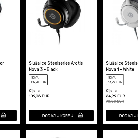
or
Slušalice Steelseries Arctis
Slušalice Steels
Nova 3 - Black
Nova 1 - White
NOVA
NOVA
109
,98
EUR
64
,99
EUR
Cijena
Cijena
109,98
EUR
64,99
EUR
70,00
EUR
DODAJ U KORPU
DODAJ U