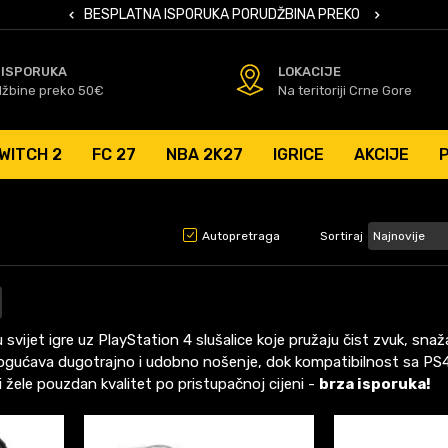
 KARTICAMA
BESPLATNA ISPORUKA PORUDŽBINA PREKO 50 EUR
SIGURNO PL
 ISPORUKA
LOKACIJE
džbine preko 50€
Na teritoriji Crne Gore
WITCH 2
FC 27
NBA 2K27
IGRICE
AKCIJE
Autopretraga
Sortiraj
 svijet igre uz PlayStation 4 slušalice koje pružaju čist zvuk, sn
gućava dugotrajno i udobno nošenje, dok kompatibilnost sa PS4 
i žele pouzdan kvalitet po pristupačnoj cijeni -
brza isporuka!