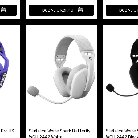
DODAJ U KORPU
DODAJ U
 Pro HS
Slušalice White Shark Butterfly
Slušalice White 
WGH 2442 White
WGH 2442 Blac