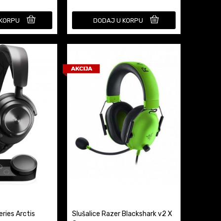
 KORPU
DODAJ U KORPU
eries Arctis
Slušalice Razer Blackshark v2 X