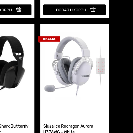
 KORPU
DODAJ U KORPU
Shark Butterfly
Slušalice Redragon Aurora
k
H376WG - White