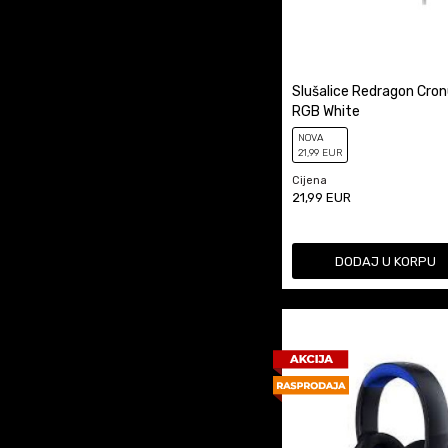
Slušalice Redragon Cron
RGB White
NOVA
21
,99
EUR
Cijena
21,99
EUR
DODAJ U KORPU