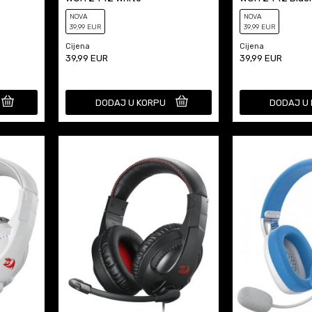
NOVA
NOVA
39
,99
EUR
39
,99
EUR
Cijena
Cijena
39,99
EUR
39,99
EUR
DODAJ U KORPU
DODAJ U