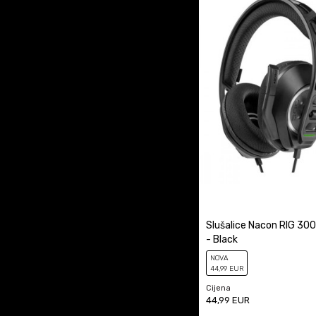
Slušalice Nacon RIG 300
- Black
NOVA
44
,99
EUR
Cijena
44,99
EUR