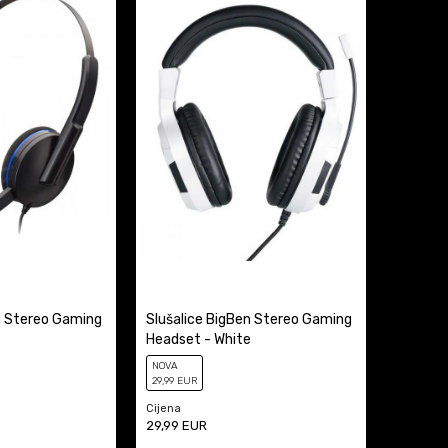
n Stereo Gaming
Slušalice BigBen Stereo Gaming
Headset - White
NOVA
29
,99
EUR
Cijena
29,99
EUR