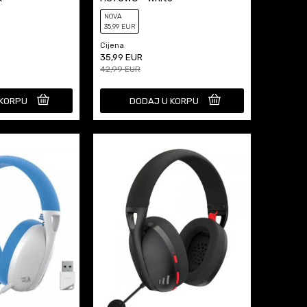
NOVA
35
,99
EUR
Cijena
35,99
EUR
42,99
EUR
 KORPU
DODAJ U KORPU