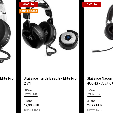
Elite Pro
Slušalice Turtle Beach - Elite Pro
Slušalice Nacon
2 7.1
400HS - Arctic
NOVA
NOVA
69
,99
EUR
24
,99
EUR
Cijena
Cijena
69,99
EUR
24,99
EUR
139,98
EUR
59,99
EUR