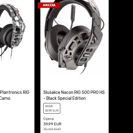
 Plantronics RIG
Slušalice Nacon RIG 500 PRO HS
 Camo
- Black Special Edition
NOVA
39
,99
EUR
Cijena
39,99
EUR
75,00
EUR