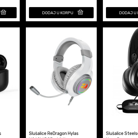
DODAJ U KORPU
DODAJ U
s
Slušalice ReDragon Hylas
Slušalice Steels