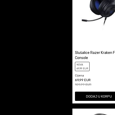
Slušalice Razer Kraken F
Console
NOVA
69
,99
EUR
Cijena
69,99
EUR
109,99
EUR
DODAJ U KORPU