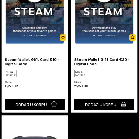
Steam Wallet Gift Card €10 -
Steam Wallet Gift Card €20 -
Digital Code
Digital Code
NOVA
NOVA
13
,99
EUR
26
,99
EUR
Cijena
Cijena
13,99
EUR
26,99
EUR
DODAJ U KORPU
DODAJ U KORPU