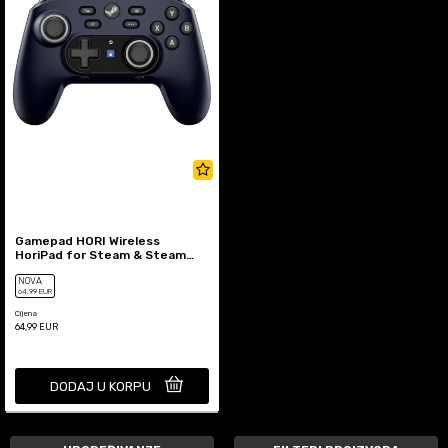
Gamepad HORI Wireless
HoriPad for Steam & Steam
Deck
NOVA
64
,99
EUR
Cijena
64,99
EUR
DODAJ U KORPU