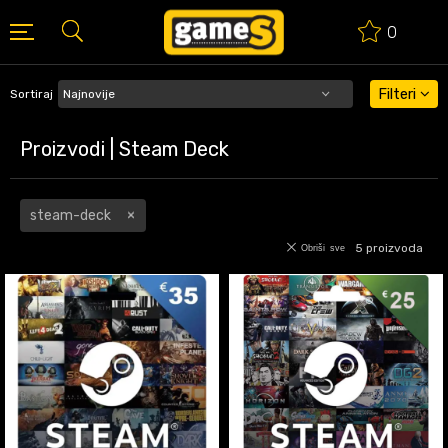
0
BESPLATNA ISPORUKA PORUDŽBINA PREKO 50 EUR
Filteri
Sortiraj
Proizvodi | Steam Deck
steam-deck
5
proizvoda
Obriši sve