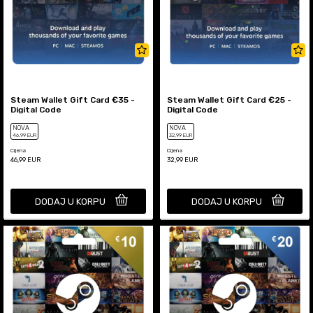
Steam Wallet Gift Card €35 -
Steam Wallet Gift Card €25 -
Digital Code
Digital Code
NOVA
NOVA
46
,99
EUR
32
,99
EUR
Cijena
Cijena
46,99
EUR
32,99
EUR
DODAJ U KORPU
DODAJ U KORPU