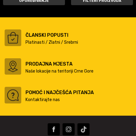
UPOREĐIVANJE
FILTERI PROIZVODA
ČLANSKI POPUSTI
Platinasti / Zlatni / Srebrni
PRODAJNA MJESTA
Naše lokacije na teritoriji Crne Gore
POMOĆ I NAJČEŠĆA PITANJA
Kontaktirajte nas