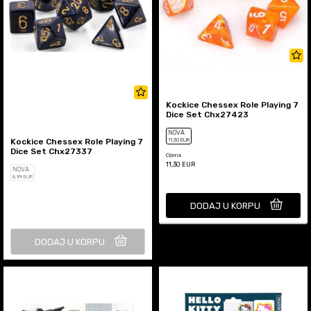
Kockice Chessex Role Playing 7
Dice Set Chx27423
NOVA
Kockice Chessex Role Playing 7
11
,30
EUR
Dice Set Chx27337
Cijena
11,30
EUR
NOVA
8
,99
EUR
DODAJ U KORPU
DODAJ U KORPU