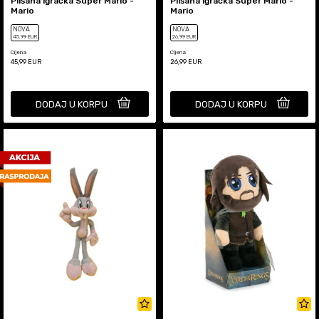
Plišana igračka Super Mario -
Plišana igračka Super Mario -
Mario
Mario
NOVA
NOVA
45
,99
EUR
26
,99
EUR
Cijena
Cijena
45,99
EUR
26,99
EUR
DODAJ U KORPU
DODAJ U KORPU