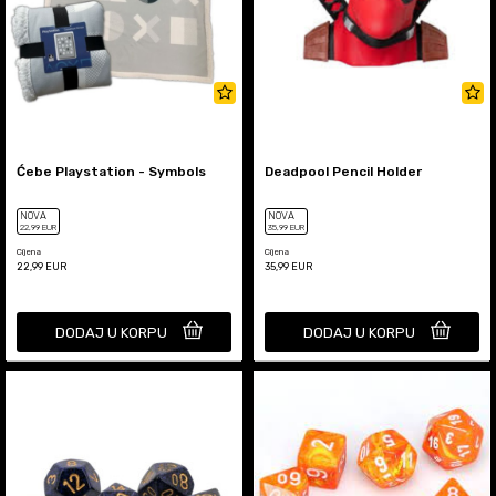
Ćebe Playstation - Symbols
Deadpool Pencil Holder
NOVA
NOVA
22
,99
EUR
35
,99
EUR
Cijena
Cijena
22,99
EUR
35,99
EUR
DODAJ U KORPU
DODAJ U KORPU