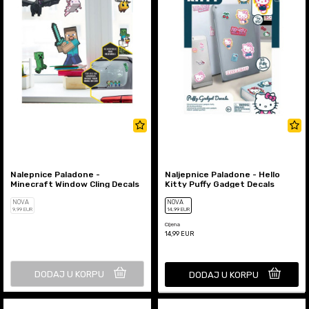
Nalepnice Paladone -
Naljepnice Paladone - Hello
Minecraft Window Cling Decals
Kitty Puffy Gadget Decals
NOVA
NOVA
9
,99
EUR
14
,99
EUR
Cijena
14,99
EUR
DODAJ U KORPU
DODAJ U KORPU