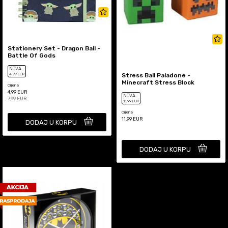
Stationery Set - Dragon Ball -
Battle Of Gods
NOVA
4
,99
EUR
Stress Ball Paladone -
Minecraft Stress Block
Cijena
4,99
EUR
NOVA
7,99
EUR
11
,99
EUR
Cijena
11,99
EUR
DODAJ U KORPU
DODAJ U KORPU