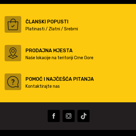
ČLANSKI POPUSTI
Platinasti / Zlatni / Srebrni
PRODAJNA MJESTA
Naše lokacije na teritoriji Crne Gore
POMOĆ I NAJČEŠĆA PITANJA
Kontaktirajte nas