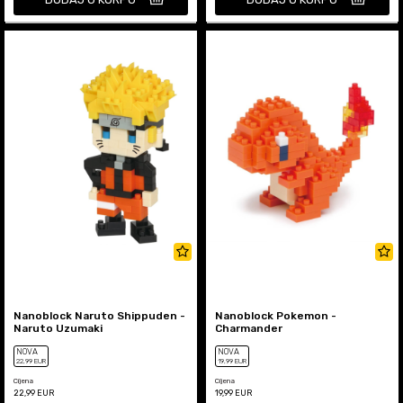
Nanoblock Naruto Shippuden -
Nanoblock Pokemon -
Naruto Uzumaki
Charmander
NOVA
NOVA
22
,99
EUR
19
,99
EUR
Cijena
Cijena
22,99
EUR
19,99
EUR