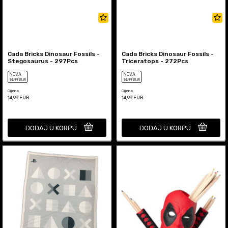
Cada Bricks Dinosaur Fossils -
Cada Bricks Dinosaur Fossils -
Stegosaurus - 297Pcs
Triceratops - 272Pcs
NOVA
NOVA
14
,99
EUR
14
,99
EUR
Cijena
Cijena
14,99
EUR
14,99
EUR
DODAJ U KORPU
DODAJ U KORPU