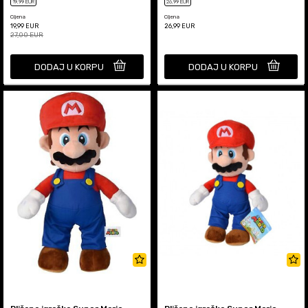
19
,99
EUR
26
,99
EUR
Cijena
Cijena
19,99
EUR
26,99
EUR
27,00
EUR
DODAJ U KORPU
DODAJ U KORPU