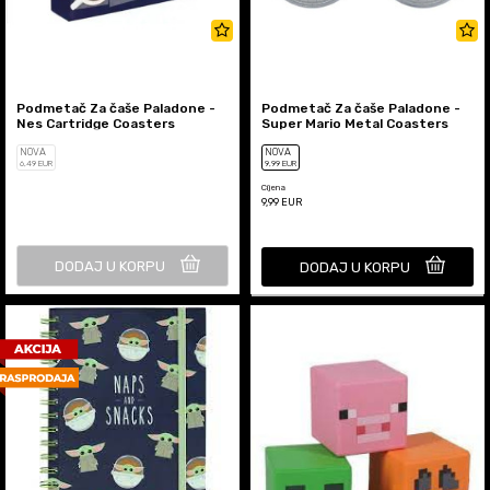
Podmetač Za čaše Paladone -
Podmetač Za čaše Paladone -
Nes Cartridge Coasters
Super Mario Metal Coasters
NOVA
NOVA
6
,49
EUR
9
,99
EUR
Cijena
9,99
EUR
DODAJ U KORPU
DODAJ U KORPU