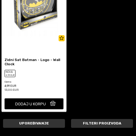
Zidni Sat Batman - Logo - Wall
Clock
NOVA
4
,99
EUR
Cijena
4,99
EUR
13,00
EUR
DODAJ U KORPU
UPOREĐIVANJE
FILTERI PROIZVODA