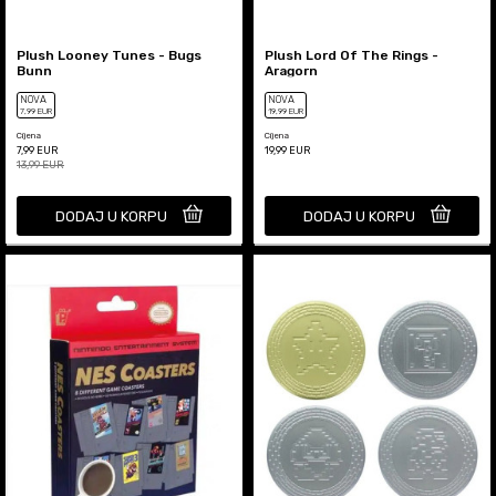
Plush Looney Tunes - Bugs
Plush Lord Of The Rings -
Bunn
Aragorn
NOVA
NOVA
7
,99
EUR
19
,99
EUR
Cijena
Cijena
7,99
EUR
19,99
EUR
13,99
EUR
DODAJ U KORPU
DODAJ U KORPU