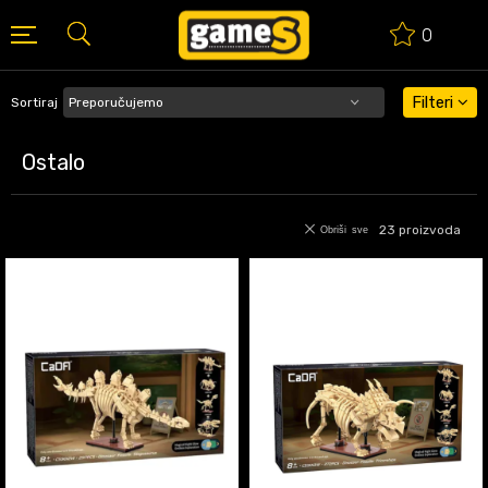
0
BESPLATNA ISPORUKA PORUDŽBINA PREKO 50 EUR
Filteri
Sortiraj
Ostalo
23
proizvoda
Obriši sve