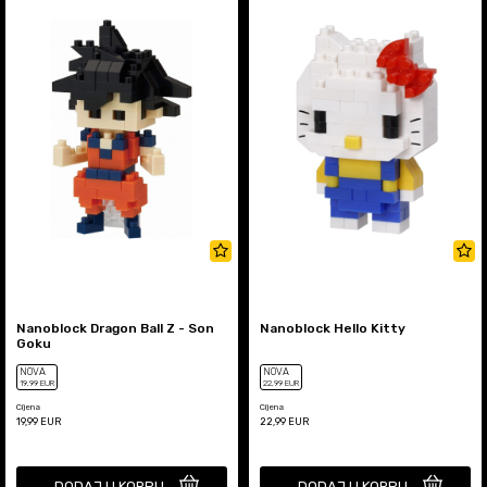
Nanoblock Dragon Ball Z - Son
Nanoblock Hello Kitty
Goku
NOVA
NOVA
19
,99
EUR
22
,99
EUR
Cijena
Cijena
19,99
EUR
22,99
EUR
DODAJ U KORPU
DODAJ U KORPU