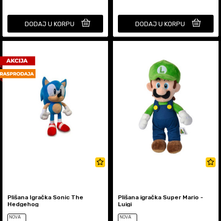
DODAJ U KORPU
DODAJ U KORPU
Plišana Igračka Sonic The
Plišana igračka Super Mario -
Hedgehog
Luigi
NOVA
NOVA