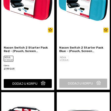
Nacon Switch 2 Starter Pack
Nacon Switch 2 Starter Pack
Red - (Pouch, Screen
Blue - (Pouch, Screen
Protector, Box For 4 Games)
Protector, Box For 4 Games)
NOVA
NOVA
27
,99
EUR
27
,99
EUR
Cijena
27,99
EUR
DODAJ U KORPU
DODAJ U KORPU