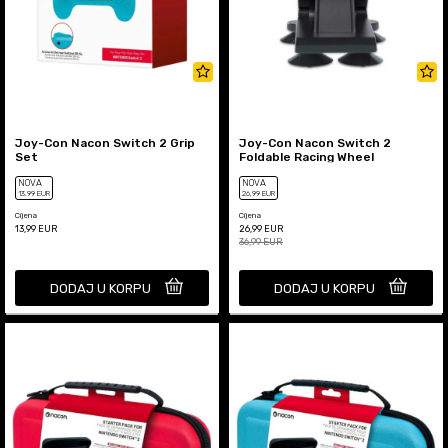
Joy-Con Nacon Switch 2 Grip
Joy-Con Nacon Switch 2
Set
Foldable Racing Wheel
NOVA
NOVA
13
,99
EUR
26
,99
EUR
Cijena
Cijena
13,99
EUR
26,99
EUR
36,99
EUR
DODAJ U KORPU
DODAJ U KORPU