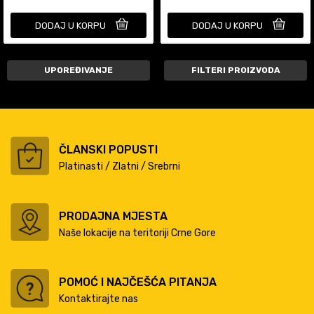
DODAJ U KORPU
DODAJ U KORPU
UPOREĐIVANJE
FILTERI PROIZVODA
ČLANSKI POPUSTI
Platinasti / Zlatni / Srebrni
PRODAJNA MJESTA
Naše lokacije na teritoriji Crne Gore
POMOĆ I NAJČEŠĆA PITANJA
Kontaktirajte nas