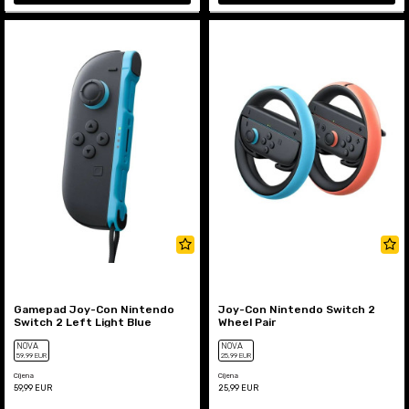
Gamepad Joy-Con Nintendo
Joy-Con Nintendo Switch 2
Switch 2 Left Light Blue
Wheel Pair
NOVA
NOVA
59
,99
EUR
25
,99
EUR
Cijena
Cijena
59,99
EUR
25,99
EUR