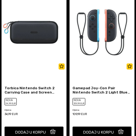
Torbica Nintendo Switch 2
Gamepad Joy-Con Pair
Carrying Case and Screen
Nintendo Switch 2 Light Blue
Protector
and Light Red
NOVA
NOVA
34
,99
EUR
109
,99
EUR
Cijena
Cijena
34,99
EUR
109,99
EUR
DODAJ U KORPU
DODAJ U KORPU