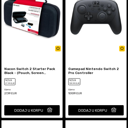
Nacon Switch 2 Starter Pack
Gamepad Nintendo Switch 2
Black - (Pouch, Screen
Pro Controller
Protector, Box For 4 Games)
NOVA
NOVA
27
,99
EUR
109
,99
EUR
Cijena
Cijena
27,99
EUR
109,99
EUR
DODAJ U KORPU
DODAJ U KORPU