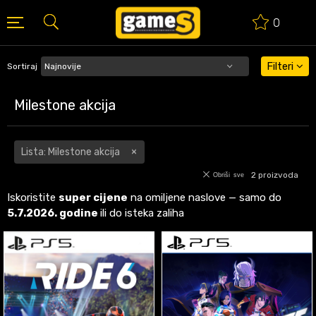
0
BESPLATNA ISPORUKA PORUDŽBINA PREKO 50 EUR
Filteri
Sortiraj
Milestone akcija
Lista: Milestone akcija
2
proizvoda
Obriši sve
Iskoristite
super cijene
na omiljene naslove — samo do
5.7.2026. godine
ili do isteka zaliha