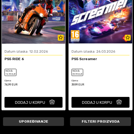
Datum izlaska: 12.02.2026
Datum izlaska: 26.03.2026
PS5 RIDE 6
PS5 Screamer
NOVA
NOVA
74
,99
EUR
39
,99
EUR
Cijena
Cijena
74,99
EUR
39,99
EUR
DODAJ U KORPU
DODAJ U KORPU
UPOREĐIVANJE
FILTERI PROIZVODA