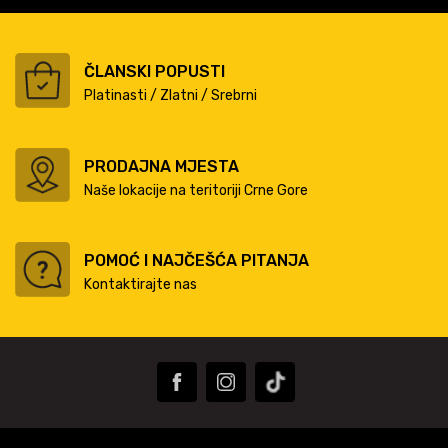
ČLANSKI POPUSTI
Platinasti / Zlatni / Srebrni
PRODAJNA MJESTA
Naše lokacije na teritoriji Crne Gore
POMOĆ I NAJČEŠĆA PITANJA
Kontaktirajte nas