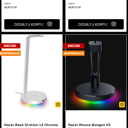
Cijena
Cijena
64,99
EUR
44,99
EUR
DODAJ U KORPU
DODAJ U KORPU
Razer Base Station v2 Chroma
Razer Mouse Bungee V3