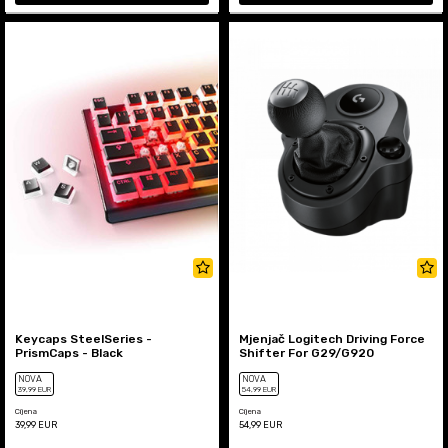
Keycaps SteelSeries -
Mjenjač Logitech Driving Force
PrismCaps - Black
Shifter For G29/G920
NOVA
NOVA
39
,99
EUR
54
,99
EUR
Cijena
Cijena
39,99
EUR
54,99
EUR