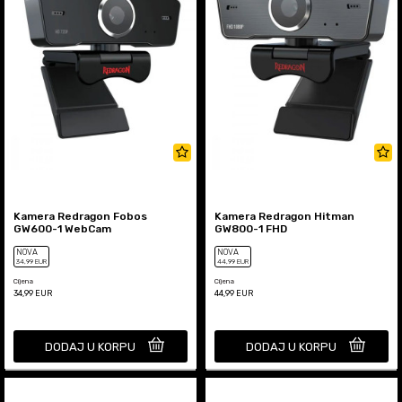
Kamera Redragon Fobos
Kamera Redragon Hitman
GW600-1 WebCam
GW800-1 FHD
NOVA
NOVA
34
,99
EUR
44
,99
EUR
Cijena
Cijena
34,99
EUR
44,99
EUR
DODAJ U KORPU
DODAJ U KORPU