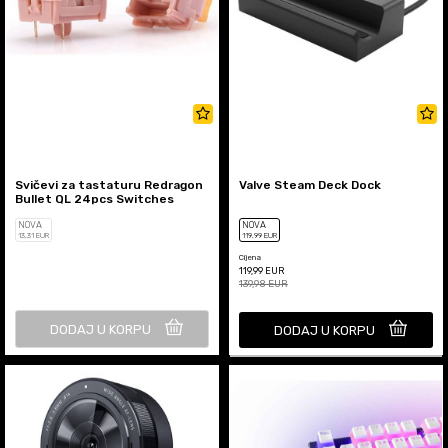
Svičevi za tastaturu Redragon
Valve Steam Deck Dock
Bullet QL 24pcs Switches
NOVA
NOVA
13
,31
EUR
119
,99
EUR
Cijena
119,99
EUR
139,98
EUR
DODAJ U KORPU
DODAJ U KORPU