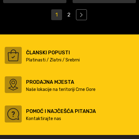
1
2
ČLANSKI POPUSTI
Platinasti / Zlatni / Srebrni
PRODAJNA MJESTA
Naše lokacije na teritoriji Crne Gore
POMOĆ I NAJČEŠĆA PITANJA
Kontaktirajte nas