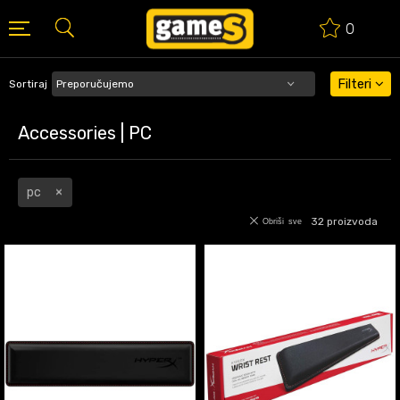
0
BESPLATNA ISPORUKA PORUDŽBINA PREKO 50 EUR
Filteri
Sortiraj
Accessories | PC
pc
32
proizvoda
Obriši sve