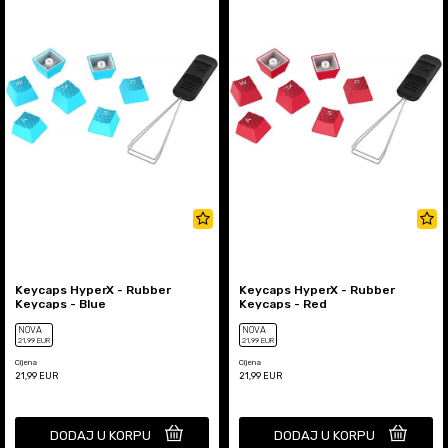
Keycaps HyperX - Rubber
Keycaps HyperX - Rubber
Keycaps - Blue
Keycaps - Red
NOVA
NOVA
21
,99
EUR
21
,99
EUR
Cijena
Cijena
21,99
EUR
21,99
EUR
DODAJ U KORPU
DODAJ U KORPU