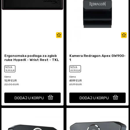
Ergonomska podloga za zglob
Kamera Redragon Apex GW900-
ruke HyperX - Wrist Rest - TKL
1
NOVA
NOVA
15
,99
EUR
49
,99
EUR
Cijena
Cijena
15,99
EUR
49,99
EUR
22,00
EUR
61,99
EUR
DODAJ U KORPU
DODAJ U KORPU