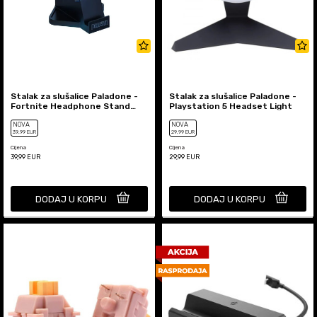
Stalak za slušalice Paladone -
Stalak za slušalice Paladone -
Fortnite Headphone Stand
Playstation 5 Headset Light
With Light
NOVA
NOVA
39
,99
EUR
29
,99
EUR
Cijena
Cijena
39,99
EUR
29,99
EUR
DODAJ U KORPU
DODAJ U KORPU