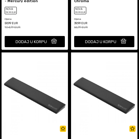
- Mercury edition
Chroma
NOVA
NOVA
59
,99
EUR
39
,99
EUR
Cijena
Cijena
59,99
EUR
39,99
EUR
104,99
EUR
66,99
EUR
DODAJ U KORPU
DODAJ U KORPU