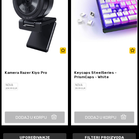
Kamera Razer Kiyo Pro
Keycaps SteelSeries -
PrismCaps - White
NOVA
NOVA
209
,99
EUR
39
,99
EUR
DODAJ U KORPU
DODAJ U KORPU
UPOREĐIVANJE
FILTERI PROIZVODA