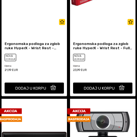
Ergonomska podloga za zglob
Ergonomska podloga za zglob
ruke HyperX - Wrist Rest -
ruke HyperX - Wrist Rest - Full
Compact 60 / 65
size
NOVA
NOVA
21
,99
EUR
23
,99
EUR
Cijena
Cijena
21,99
EUR
23,99
EUR
DODAJ U KORPU
DODAJ U KORPU