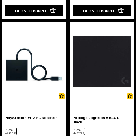
DODAJ U KORPU
DODAJ U KORPU
PlayStation VR2 PC Adapter
Podloga Logitech G640 L -
Black
NOVA
NOVA
64
,99
EUR
44
,99
EUR