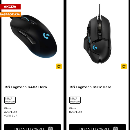
Miš Logitech G403 Hero
Miš Logitech G502 Hero
NOVA
NOVA
69
,99
EUR
89
,99
EUR
Cijena
Cijena
69,99
EUR
89,99
EUR
99,98
EUR
DODAJ U KORPU
DODAJ U KORPU