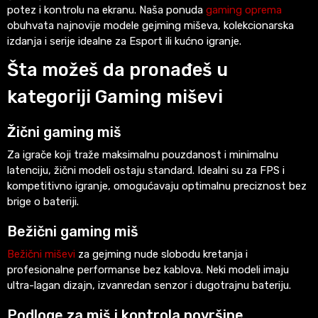
potez i kontrolu na ekranu. Naša ponuda
gaming oprema
obuhvata najnovije modele gejming miševa, kolekcionarska
izdanja i serije idealne za Esport ili kućno igranje.
Šta možeš da pronađeš u
kategoriji Gaming miševi
Žični gaming miš
Za igrače koji traže maksimalnu pouzdanost i minimalnu
latenciju, žični modeli ostaju standard. Idealni su za FPS i
kompetitivno igranje, omogućavaju optimalnu preciznost bez
brige o bateriji.
Bežični gaming miš
Bežični miševi
za gejming nude slobodu kretanja i
profesionalne performanse bez kablova. Neki modeli imaju
ultra-lagan dizajn, izvanredan senzor i dugotrajnu bateriju.
Podloge za miš i kontrola površine