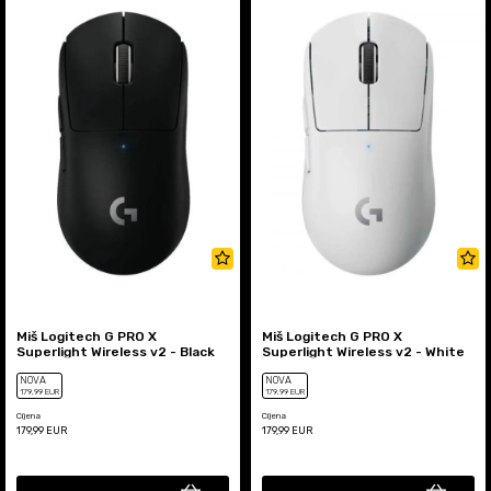
Miš Logitech G PRO X
Miš Logitech G PRO X
Superlight Wireless v2 - Black
Superlight Wireless v2 - White
NOVA
NOVA
179
,99
EUR
179
,99
EUR
Cijena
Cijena
179,99
EUR
179,99
EUR