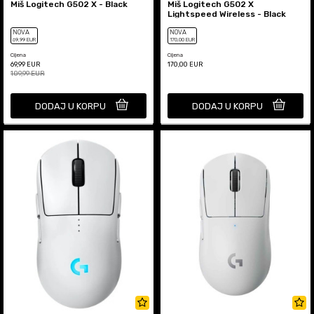
Miš Logitech G502 X - Black
Miš Logitech G502 X
Lightspeed Wireless - Black
NOVA
NOVA
69
,99
EUR
170
,00
EUR
Cijena
Cijena
69,99
EUR
170,00
EUR
109,99
EUR
DODAJ U KORPU
DODAJ U KORPU