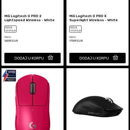
Miš Logitech G PRO 2
Miš Logitech G PRO X
Lightspeed Wireless - White
Superlight Wireless - White
NOVA
NOVA
169
,99
EUR
179
,99
EUR
Cijena
Cijena
169,99
EUR
179,99
EUR
DODAJ U KORPU
DODAJ U KORPU