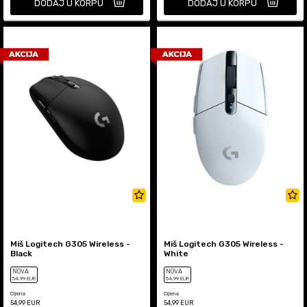
DODAJ U KORPU
DODAJ U KORPU
Miš Logitech G305 Wireless -
Miš Logitech G305 Wireless -
Black
White
NOVA
NOVA
54
,99
EUR
54
,99
EUR
Cijena
Cijena
54,99
EUR
54,99
EUR