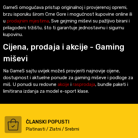
GameS omogućava pristup originalnoj i provjerenoj opremi,
brzu isporuku širom Crne Gore i mogućnost kupovine online ili
u
prodajnim mjestima
. Sve gejming miševi su pažljivo birani i
prilagođeni tržištu, što ti garantuje jednostavnu i sigurnu
kupovinu.
Cijena, prodaja i akcije - Gaming
miševi
Na GameS sajtu uvijek možeš provjeriti najnovije cijene,
dostupnost i aktuelne ponude za gaming miševe i podloge za
miš. U ponudi su redovne
akcije
i
rasprodaja
, bundle paketi i
limitirana izdanja za model e-sport klase.
ČLANSKI POPUSTI
Platinasti / Zlatni / Srebrni