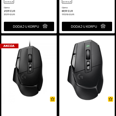
29
,99
EUR
89
,99
EUR
Cijena
Cijena
29,99
EUR
89,99
EUR
39,99
EUR
119,98
EUR
DODAJ U KORPU
DODAJ U KORPU