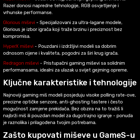
Razer donosi napredne tehnologije, RGB osvjetljenje i
vrhunske performanse.
Glorious miševi
- Specijalizovani za ultra-lagane modele,
Glorious je izbor igrača koji traže brzinu i preciznost bez
kompromisa.
HyperX miševi
- Pouzdani i izdržljivi modeli sa dobrim
odnosom cijene i kvaliteta, pogodni za širi krug igrača.
Redragon miševi
- Pristupačni gaming miševi sa solidnim
performansama, idealni za ulazak u svijet gejming opreme.
Ključne karakteristike i tehnologije
Najnoviji gaming miš modeli posjeduju visoke polling rate-ove,
precizne optičke senzore, anti-ghosting tastere i često
mogućnost zamjene prekidača. Bez obzira na to tražiš li
najbrži miš ili pouzdan model za dugotrajno igranje - ponuda
je raznolika i prilagođena tvojim potrebama.
Zašto kupovati miševe u GameS-u