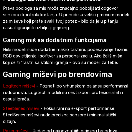
Prava podloga za mis može značajno poboljšati odgovor
senzora i kontrolu kretanja. U ponudi su veliki i premium modeli
za miševe koji prate svaki tvoj potez - bilo da je u pitanju
casual igranje ili ozbiljniji gejming.
Gaming miš sa dodatnim funkcijama
Neki modeli nude dodatne makro tastere, podešavanje težine,
RGB osvjetljenje i softver za personalizaciju. Ako želiš miša
koji će ti “rasti” sa stilom igranja - ovo su modeli za tebe.
Gaming miševi po brendovima
Logitech miševi
- Poznati po vrhunskom balansu performansi
i udobnosti, Logitech modeli su čest izbor i profesionalnih i
casual igrača.
SteelSeries miševi
- Fokusirani na e-sport performanse,
SteelSeries miševi nude precizne senzore i minimalistički
dizajn.
Razer miševi
- Jedan od najpoznatijih gejming brendova,