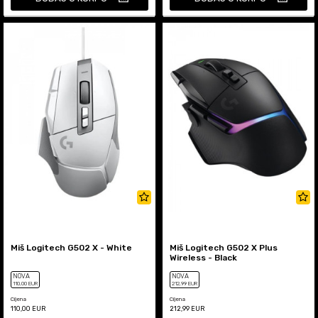
Miš Logitech G502 X - White
Miš Logitech G502 X Plus
Wireless - Black
NOVA
NOVA
110
,00
EUR
212
,99
EUR
Cijena
Cijena
110,00
EUR
212,99
EUR