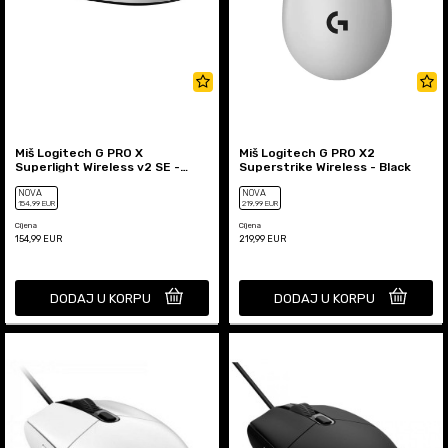
Miš Logitech G PRO X
Miš Logitech G PRO X2
Superlight Wireless v2 SE -
Superstrike Wireless - Black
White
NOVA
NOVA
154
,99
EUR
219
,99
EUR
Cijena
Cijena
154,99
EUR
219,99
EUR
DODAJ U KORPU
DODAJ U KORPU