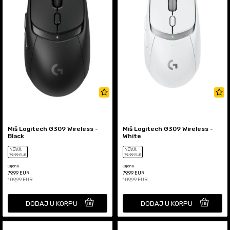
Miš Logitech G309 Wireless -
Miš Logitech G309 Wireless -
Black
White
NOVA
NOVA
79
,99
EUR
79
,99
EUR
Cijena
Cijena
79,99
EUR
79,99
EUR
109,99
EUR
109,99
EUR
DODAJ U KORPU
DODAJ U KORPU