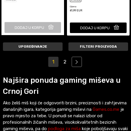
179
,99
EUR
41
,99
EUR
Cijena
41,99
EUR
DODAJ U KORPU
DODAJ U KORPU
UPOREĐIVANJE
FILTERI PROIZVODA
1
2
Najšira ponuda gaming miševa u
Crnoj Gori
Ako želiš miš koji će odgovoriti brzini, preciznosti i zahtjevima
današnjih igara, kategorija gaming miševi na
Games.co.me
je
pravo mjesto za tebe. U ponudi se nalazi izbor od
profesionalnih žičanih miševa, visokokvalitetnih bezicnih
gaming miševa, pa do
podloga za miša
koje poboljšavaju svaki