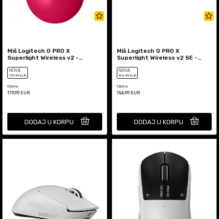
Miš Logitech G PRO X
Miš Logitech G PRO X
Superlight Wireless v2 -
Superlight Wireless v2 SE -
Magenta
Black
NOVA
NOVA
179
,99
EUR
154
,99
EUR
Cijena
Cijena
179,99
EUR
154,99
EUR
DODAJ U KORPU
DODAJ U KORPU