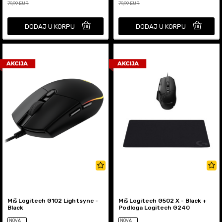
79,99
EUR
79,99
EUR
DODAJ U KORPU
DODAJ U KORPU
Miš Logitech G102 Lightsync -
Miš Logitech G502 X - Black +
Black
Podloga Logitech G240
NOVA
NOVA