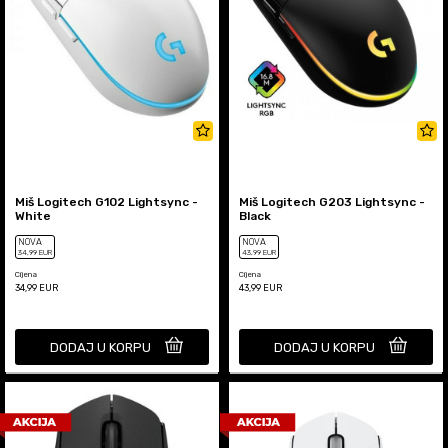
Miš Logitech G102 Lightsync -
Miš Logitech G203 Lightsync -
White
Black
NOVA
NOVA
34
,99
EUR
43
,99
EUR
Cijena
Cijena
34,99
EUR
43,99
EUR
DODAJ U KORPU
DODAJ U KORPU