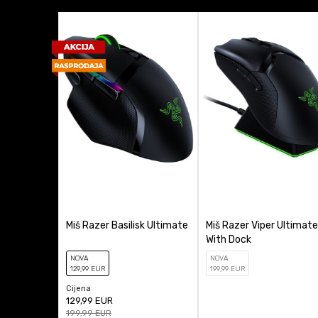
Dizajn
Gaming
Anti-spam zaštita - izr
Osvetljenje
Platforma
Podesavanje težin
Proizvođač
Tip Miša
Miš Razer Basilisk Ultimate
Miš Razer Viper Ultimate
With Dock
NOVA
NOVA
129
,99
EUR
199
,99
EUR
Cijena
129,99
EUR
199,99
EUR