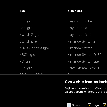
IGRE
KONZOLE
PS5 Igre
Playstation 5 Pro
PS4 Igre
Playstation 5
Switch 2 igre
Playstation VR2
Switch igre
Nintendo Switch 2
XBOX Series X Igre
Nintendo Switch
XBOX Igre
Nintendo Switch OLED
PC Igre
Nintendo Switch Lite
PS3 Igre
Valve Steam Deck OLED
EA Sports FC 26
Retro konzole
EA Sports NBA 2k26
VR Naočare
Ova web-stranica koris
Sajt koristi cookies (kolačiće) u
sa upotrebom kolačića. Detalje o
Obavezni
Trajni