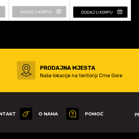
DODAJ U KORPU
DODAJ U KORPU
PRODAJNA MJESTA
Naše lokacije na teritoriji Crne Gore
NTAKT
O NAMA
POMOĆ
P