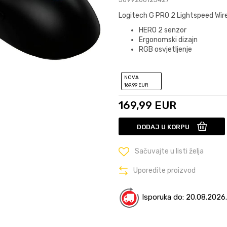
Logitech G PRO 2 Lightspeed Wire
HERO 2 senzor
Ergonomski dizajn
RGB osvjetljenje
NOVA
169
,99
EUR
169,99
EUR
DODAJ U KORPU
Sačuvajte u listi želja
Uporedite proizvod
Isporuka do: 20.08.2026.