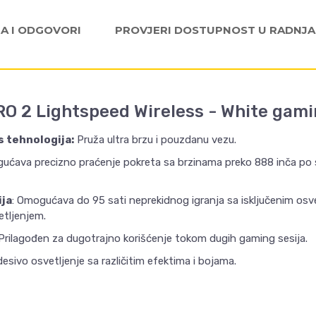
JA I ODGOVORI
PROVJERI DOSTUPNOST U RADNJ
RO 2 Lightspeed Wireless - White gam
 tehnologija:
Pruža ultra brzu i pouzdanu vezu.
gućava precizno praćenje pokreta sa brzinama preko 888 inča po 
ija
: Omogućava do 95 sati neprekidnog igranja sa isključenim osvet
etljenjem.
Prilagođen za dugotrajno korišćenje tokom dugih gaming sesija.
esivo osvetljenje sa različitim efektima i bojama.