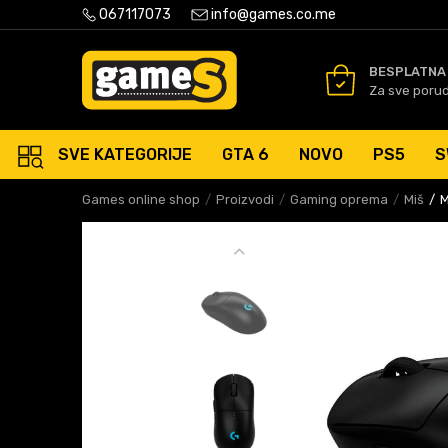
PLATNA ISPORUKA PORUDŽBINA PREKO 50 EUR
067117073
info@games.co.me
SIGURNO PLAĆANJE PLATNIM
BESPLATNA
Za sve poru
SVE KATEGORIJE
GTA 6
NOVO
PS5
S
Games online shop
Proizvodi
Gaming oprema
Miš
M