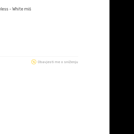
less - White miš
Obavjesti me o sniženju