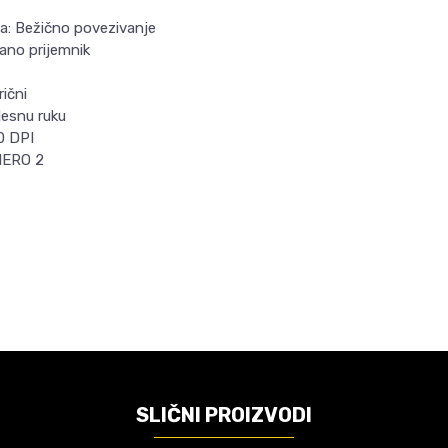
a: Bežično povezivanje
ano prijemnik
rični
desnu ruku
0 DPI
HERO 2
Email
VREDNOST
Miš
DAJA
Akcija
8
SLIČNI PROIZVODI