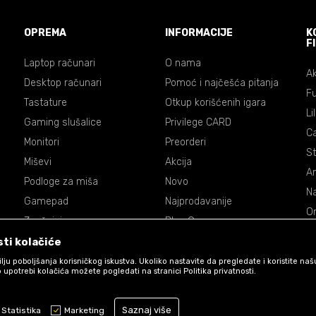
OPREMA
INFORMACIJE
K
F
Laptop računari
O nama
Ak
Desktop računari
Pomoć i najčešća pitanja
Fu
Tastature
Otkup korišćenih igara
Li
Gaming slušalice
Privilege CARD
C
Monitori
Preorderi
St
Miševi
Akcija
An
Podloge za miša
Novo
Na
Gamepad
Najprodavanije
On
Zvučnici
Blog Games
Dr
Volani
ti kolačiće
De
Accessories
 cilju poboljšanja korisničkog iskustva. Ukoliko nastavite da pregledate i koristite na
P
 upotrebi kolačića možete pogledati na stranici Politika privatnosti.
Ma
Saznaj više
St
Statistika
Marketing