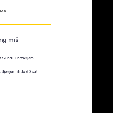
AMA
ing miš
sekundi i ubrzanjem
ljenjem, ili do 60 sati