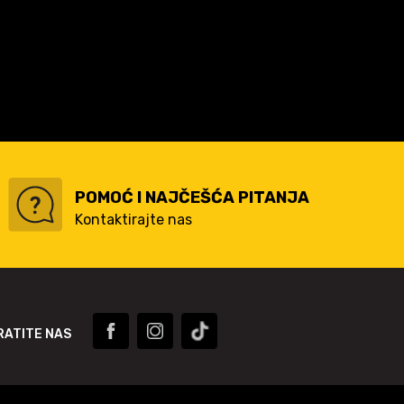
POMOĆ I NAJČEŠĆA PITANJA
Kontaktirajte nas
RATITE NAS