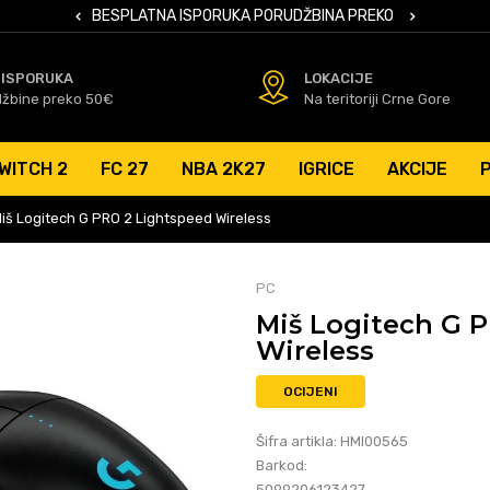
 KARTICAMA
BESPLATNA ISPORUKA PORUDŽBINA PREKO 50 EUR
SIGURNO PL
 ISPORUKA
LOKACIJE
džbine preko 50€
Na teritoriji Crne Gore
WITCH 2
FC 27
NBA 2K27
IGRICE
AKCIJE
iš Logitech G PRO 2 Lightspeed Wireless
PC
Miš Logitech G 
Wireless
OCIJENI
Šifra artikla:
HMI00565
Barkod:
5099206123427