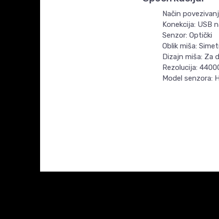
Način povezivanj
Konekcija: USB n
Senzor: Optički
Oblik miša: Simet
Dizajn miša: Za 
Rezolucija: 4400
Model senzora: 
Ime/Nadimak
KARAKTERISTIKA
Kategorija
AKCIJA- RASPRO
Poruka
Broj Tastera