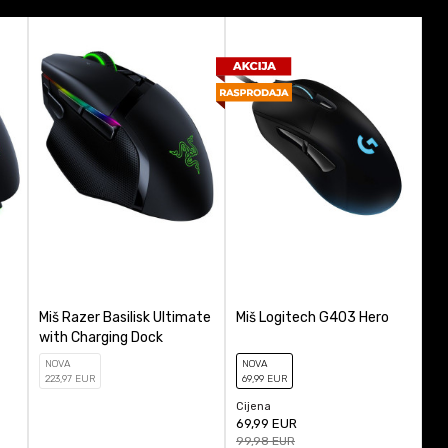
Za desnoruke korisnike
Da
ačunajte koliko je 2 + 3 :
Pozadinsko osvetlenje
POŠALJI
PC
e miša
Ne
Logitech
Bežični, Žičani
Miš Razer Basilisk Ultimate
Miš Logitech G403 Hero
with Charging Dock
NOVA
NOVA
223
,97
EUR
69
,99
EUR
Cijena
69,99
EUR
99,98
EUR