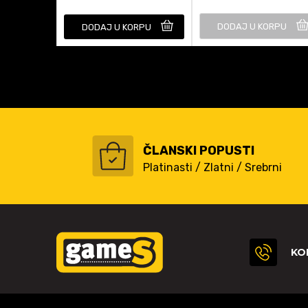
DODAJ U KORPU
DODAJ U KORPU
ČLANSKI POPUSTI
Platinasti / Zlatni / Srebrni
KO