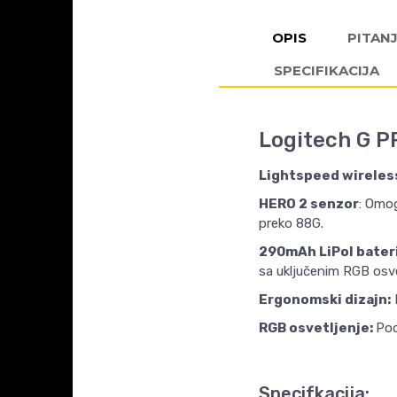
OPIS
PITAN
SPECIFIKACIJA
Logitech G P
Lightspeed wireless
HERO 2 senzor
: Omo
preko 88G.
290mAh LiPol bater
sa uključenim RGB osv
Ergonomski dizajn:
RGB osvetljenje:
Pod
Specifkacija: