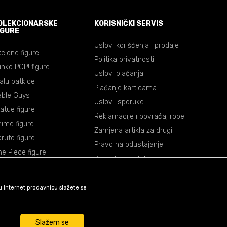
OLEKCIONARSKE
KORISNIČKI SERVIS
IGURE
Uslovi korišćenja i prodaje
cione figure
Politika privatnosti
nko POP! figure
Uslovi plaćanja
lalu patkice
Plaćanje karticama
able Guys
Uslovi isporuke
atue figure
Reklamacije i povraćaj robe
ime figure
Zamjena artikla za drugi
ruto figure
Pravo na odustajanje
e Piece figure
Povraćaj sredstava
agon Ball figure
mon Slayer figure
šu Internet prodavnicu slažete se
okemon figure
rvel figure
Slažem se
ar Wars figure