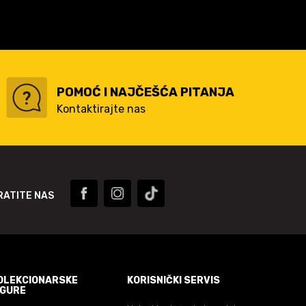
POMOĆ I NAJČEŠĆA PITANJA
Kontaktirajte nas
RATITE NAS
OLEKCIONARSKE
KORISNIČKI SERVIS
IGURE