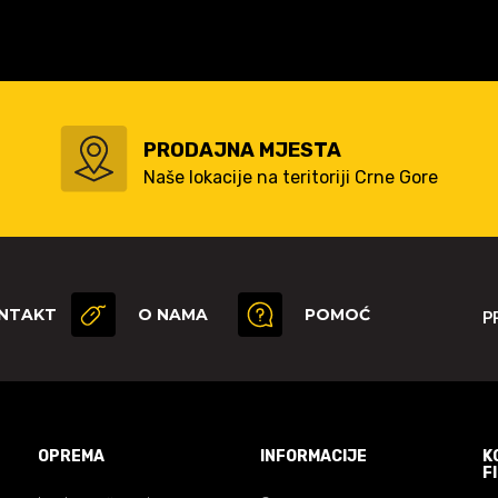
PRODAJNA MJESTA
Naše lokacije na teritoriji Crne Gore
NTAKT
O NAMA
POMOĆ
P
OPREMA
INFORMACIJE
K
F