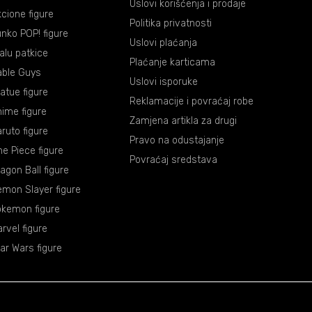
Uslovi korišćenja i prodaje
cione figure
Politika privatnosti
nko POP! figure
Uslovi plaćanja
lalu patkice
Plaćanje karticama
able Guys
Uslovi isporuke
atue figure
Reklamacije i povraćaj robe
ime figure
Zamjena artikla za drugi
ruto figure
Pravo na odustajanje
e Piece figure
Povraćaj sredstava
agon Ball figure
mon Slayer figure
okemon figure
rvel figure
ar Wars figure