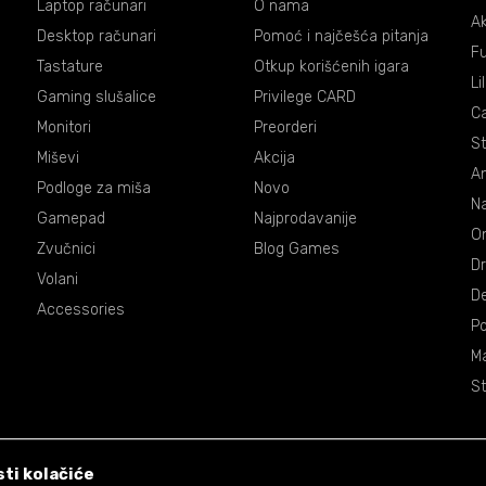
Laptop računari
O nama
Ak
Desktop računari
Pomoć i najčešća pitanja
Fu
Tastature
Otkup korišćenih igara
Li
Gaming slušalice
Privilege CARD
C
Monitori
Preorderi
St
Miševi
Akcija
An
Podloge za miša
Novo
Na
Gamepad
Najprodavanije
On
Zvučnici
Blog Games
Dr
Volani
De
Accessories
P
Ma
St
ti kolačiće