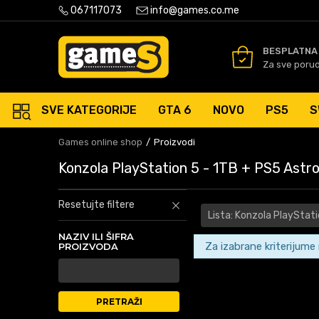
PLATNA ISPORUKA PORUDŽBINA PREKO 50 EUR
067117073
info@games.co.me
SIGURNO PLAĆANJE PLATNIM
BESPLATNA
Za sve poru
SVE KATEGORIJE
GTA 6
NOVO
PS5
S
Games online shop
Proizvodi
Konzola PlayStation 5 - 1TB + PS5 Astr
Resetujte filtere
Lista: Konzola PlayStat
NAZIV ILI ŠIFRA
Za izabrane kriterijume
PROIZVODA
PRETRAŽI