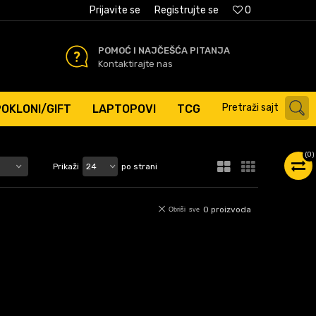
AĆANJE PLATNIM KARTICAMA
Prijavite se
Registrujte se
0
POMOĆ I NAJČEŠĆA PITANJA
Kontaktirajte nas
Pretraži sajt
POKLONI/GIFT
LAPTOPOVI
TCG
(
0
)
Prikaži
po strani
0
proizvoda
Obriši sve