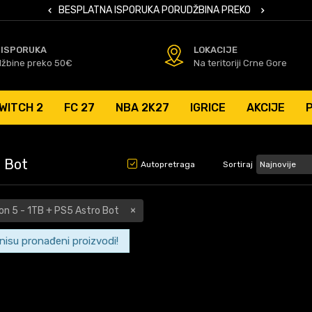
 KARTICAMA
BESPLATNA ISPORUKA PORUDŽBINA PREKO 50 EUR
SIGURNO PL
 ISPORUKA
LOKACIJE
džbine preko 50€
Na teritoriji Crne Gore
WITCH 2
FC 27
NBA 2K27
IGRICE
AKCIJE
o Bot
Autopretraga
Sortiraj
ion 5 - 1TB + PS5 Astro Bot
 nisu pronađeni proizvodi!