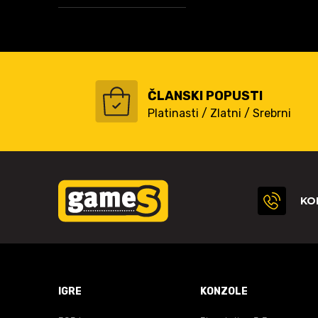
ČLANSKI POPUSTI
Platinasti / Zlatni / Srebrni
KO
IGRE
KONZOLE