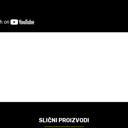
Email
VREDNOST
PS4 igre
DAJA
Akcija
Sony - SOE, Sony Interactive Entertainme
SLIČNI PROIZVODI