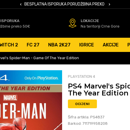
 KARTICAMA
BESPLATNA ISPORUKA PORUDŽBINA PREKO 50 EUR
SIGURNO PL
 ISPORUKA
LOKACIJE
džbine preko 50€
Na teritoriji Crne Gore
WITCH 2
FC 27
NBA 2K27
IGRICE
AKCIJE
vel's Spider-Man - Game Of The Year Edition
PLAYSTATION 4
PS4 Marvel's Sp
The Year Edition
OCIJENI
Šifra artikla:
PS4837
Barkod:
711719958208