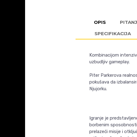
OPIS
PITAN
SPECIFIKACIJA
Kombinacijom intenzivn
uzbudljiv gameplay.
Piter Parkerova realno
pokušava da izbalansira
Njujorku.
Igranje je predstavlje
borbenim sposobnostim
prelazeći misije i otklj