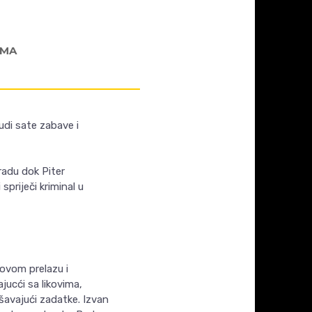
AMA
udi sate zabave i
radu dok Piter
spriječi kriminal u
-ovom prelazu i
ucći sa likovima,
vršavajući zadatke. Izvan