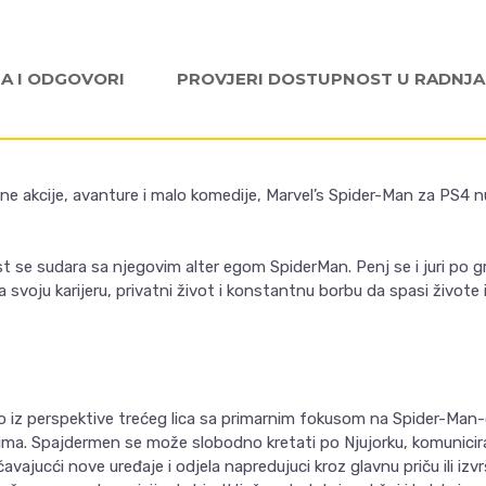
JA I ODGOVORI
PROVJERI DOSTUPNOST U RADNJ
e akcije, avanture i malo komedije, Marvel’s Spider-Man za PS4 n
st se sudara sa njegovim alter egom SpiderMan. Penj se i juri po g
 svoju karijeru, privatni život i konstantnu borbu da spasi živote i 
no iz perspektive trećeg lica sa primarnim fokusom na Spider-Man
a. Spajdermen se može slobodno kretati po Njujorku, komuniciraj
učavajucći nove uređaje i odjela napredujuci kroz glavnu priču ili iz