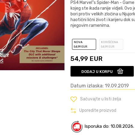
PS4 Marvel"s Spider-Man - Game O
kojeg ste ikada ranije vidjeli. Ovo
bori protiv velikih zločina u Njujor
haotični lični život i karijeru dok 
njegovim ramenima.
NOVA
KORIŠĆENA
54
,99
EUR
54
,99
EUR
54,99
EUR
DODAJ U KORPU
Datum izlaska: 19.09.2019
Sačuvajte u listi želja
Uporedite proizvod
Isporuka do: 10.08.2026.