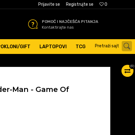
AĆANJE PLATNIM KARTICAMA
Prijavite se
Registrujte se
0
POMOĆ I NAJČEŠĆA PITANJA
Kontaktirajte nas
Pretraži sajt
POKLONI/GIFT
LAPTOPOVI
TCG
(
0
)
ider-Man - Game Of