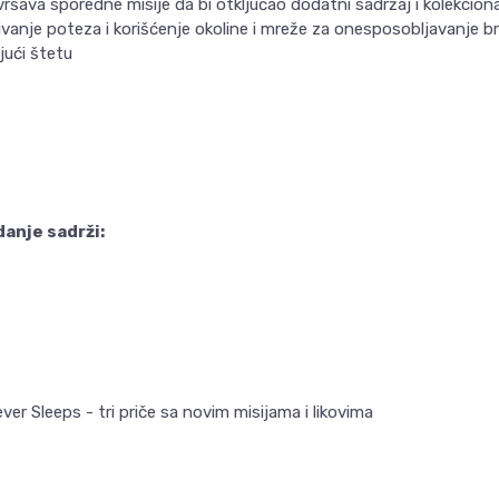
zvršava sporedne misije da bi otključao dodatni sadržaj i kolekcio
vanje poteza i korišćenje okoline i mreže za onesposobljavanje bro
jući štetu
danje sadrži:
er Sleeps - tri priče sa novim misijama i likovima