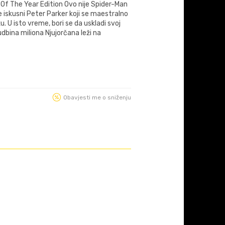
f The Year Edition Ovo nije Spider-Man
 je iskusni Peter Parker koji se maestralno
ku. U isto vreme, bori se da uskladi svoj
sudbina miliona Njujorčana leži na
Obavjesti me o sniženju