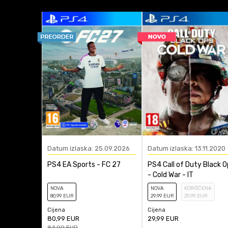
Pegi Rating
Platforma
Anti-spam zaštita - izr
Žanr
Datum izlaska: 25.09.2026
Datum izlaska: 13.11.2020
PS4 EA Sports - FC 27
PS4 Call of Duty Black O
- Cold War - IT
NOVA
NOVA
KORIŠĆENA
80
,99
EUR
29
,99
EUR
29
,99
EUR
Cijena
Cijena
80,99
EUR
29,99
EUR
84,99
EUR