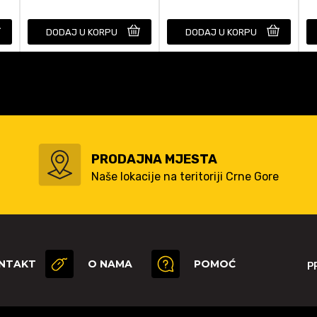
DODAJ U KORPU
DODAJ U KORPU
PRODAJNA MJESTA
Naše lokacije na teritoriji Crne Gore
NTAKT
O NAMA
POMOĆ
P