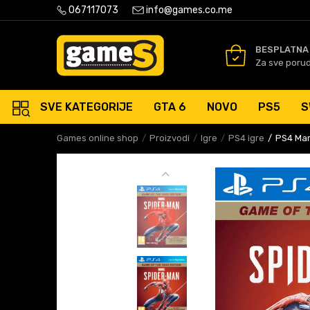
PLATNA ISPORUKA PORUDŽBINA PREKO 50 EUR
067117073
info@games.co.me
SIGURNO PLAĆANJE PLATNIM
BESPLATNA
Za sve poru
SVE KATEGORIJE
GTA 6
NOVO
PS5
S
Games online shop
Proizvodi
Igre
PS4 igre
PS4 Mar