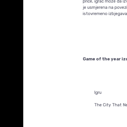
priče, igrač može da i
je usmjerena na povezi
istovremeno izbjegava
Game of the year iz
Igru
The City That Nev