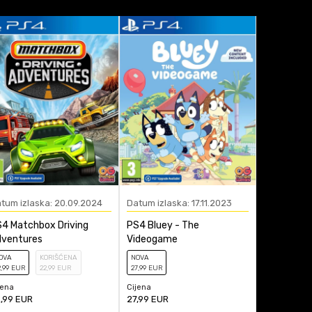
tum izlaska: 20.09.2024
Datum izlaska: 17.11.2023
Datum izla
4 Matchbox Driving
PS4 Bluey - The
PS4 Bluey'
dventures
Videogame
Gold Pen
OVA
KORIŠĆENA
NOVA
NOVA
2
,99
EUR
22
,99
EUR
27
,99
EUR
44
,99
EUR
jena
Cijena
Cijena
,99
EUR
27,99
EUR
44,99
EUR