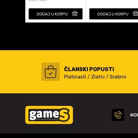
DODAJ U KORPU
DODAJ U KORPU
ČLANSKI POPUSTI
Platinasti / Zlatni / Srebrni
KO