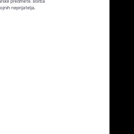
narske predmete. Borba
jnih neprijatelja,