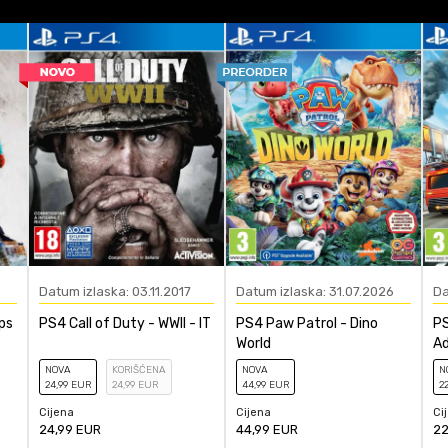
16
Playstation 4
ačunajte koliko je 4 + 1 :
Akcija - Avantura
POŠALJI
Datum izlaska: 03.11.2017
Datum izlaska: 31.07.2026
Da
ps
PS4 Call of Duty - WWII - IT
PS4 Paw Patrol - Dino
PS
World
A
NOVA
KORIŠĆENA
NOVA
N
24
,99
EUR
24
,99
EUR
44
,99
EUR
2
Cijena
Cijena
Ci
24,99
EUR
44,99
EUR
22