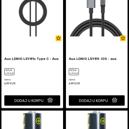
Aux LDNIO LSY81c Type C - Aux
Aux LDNIO LSY81i IOS - aux
NOVA
NOVA
6
,99
EUR
6
,99
EUR
Cijena
Cijena
6,99
EUR
6,99
EUR
DODAJ U KORPU
DODAJ U KORPU