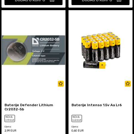
Baterije Defender Lithium
Baterije Intenso 1.5v Aa Lr6
Cr2032-5b
NOVA
NOVA
2
,99
EUR
0
,60
EUR
Cijena
Cijena
2,99
EUR
0,60
EUR