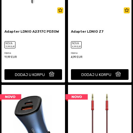
Adapter LDNIO A2317C PD30W
Adapter LDNIO Z7
NOVA
NOVA
11
,99
EUR
4
,99
EUR
Cijena
Cijena
11,99
EUR
4,99
EUR
DODAJ U KORPU
DODAJ U KORPU