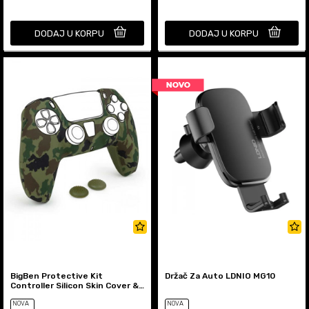
DODAJ U KORPU
DODAJ U KORPU
BigBen Protective Kit
Držač Za Auto LDNIO MG10
Controller Silicon Skin Cover &
Thumb Grips PS5
NOVA
NOVA