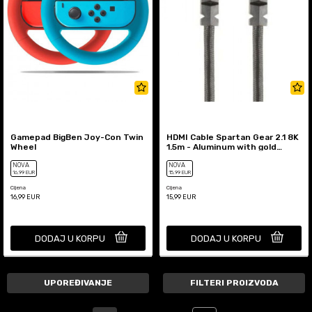
Gamepad BigBen Joy-Con Twin
HDMI Cable Spartan Gear 2.1 8K
Wheel
1.5m - Aluminum with gold
plated plugs
NOVA
NOVA
16
,99
EUR
15
,99
EUR
Cijena
Cijena
16,99
EUR
15,99
EUR
DODAJ U KORPU
DODAJ U KORPU
UPOREĐIVANJE
FILTERI PROIZVODA