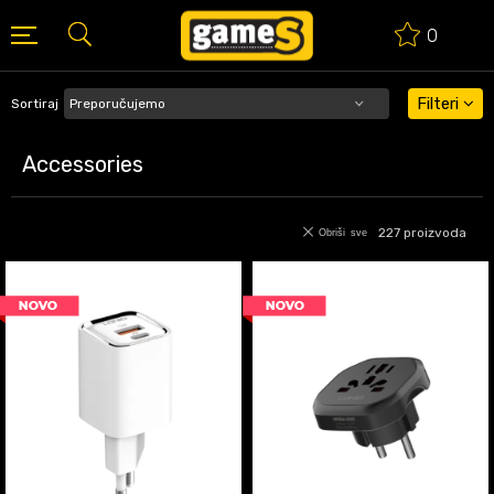
0
BESPLATNA ISPORUKA PORUDŽBINA PREKO 50 EUR
Filteri
Sortiraj
Accessories
227
proizvoda
Obriši sve