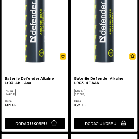
Baterije Defender Alkalne
Baterije Defender Alkalne
Lr03-4b - Aaa
LR03-4F AAA
NOVA
NOVA
1
,49
EUR
0
,99
EUR
Cijena
Cijena
1,49
EUR
0,99
EUR
DODAJ U KORPU
DODAJ U KORPU