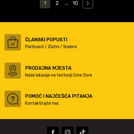
1
2
...
10
ČLANSKI POPUSTI
Platinasti / Zlatni / Srebrni
PRODAJNA MJESTA
Naše lokacije na teritoriji Crne Gore
POMOĆ I NAJČEŠĆA PITANJA
Kontaktirajte nas