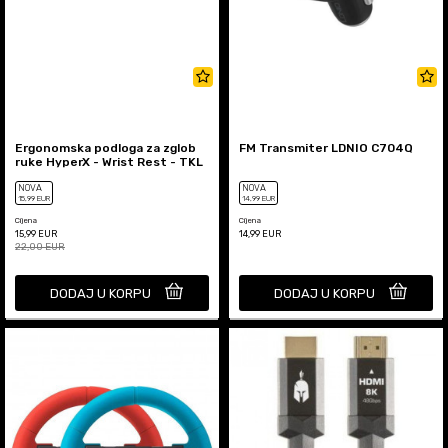
Ergonomska podloga za zglob
FM Transmiter LDNIO C704Q
ruke HyperX - Wrist Rest - TKL
NOVA
NOVA
15
,99
EUR
14
,99
EUR
Cijena
Cijena
15,99
EUR
14,99
EUR
22,00
EUR
DODAJ U KORPU
DODAJ U KORPU