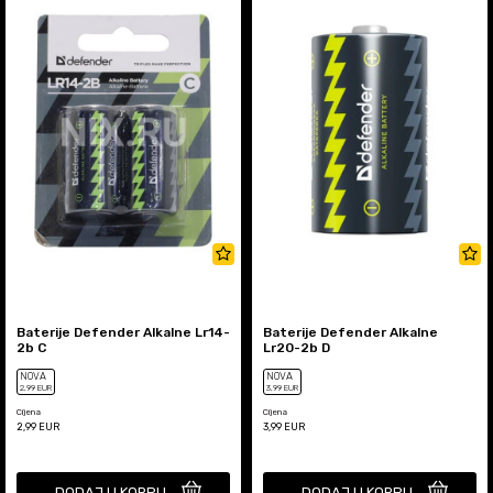
Baterije Defender Alkalne Lr14-
Baterije Defender Alkalne
2b C
Lr20-2b D
NOVA
NOVA
2
,99
EUR
3
,99
EUR
Cijena
Cijena
2,99
EUR
3,99
EUR
DODAJ U KORPU
DODAJ U KORPU