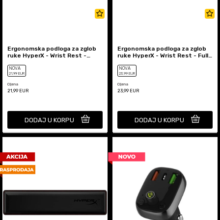
Ergonomska podloga za zglob
Ergonomska podloga za zglob
ruke HyperX - Wrist Rest -
ruke HyperX - Wrist Rest - Full
Compact 60 / 65
size
NOVA
NOVA
21
,99
EUR
23
,99
EUR
Cijena
Cijena
21,99
EUR
23,99
EUR
DODAJ U KORPU
DODAJ U KORPU