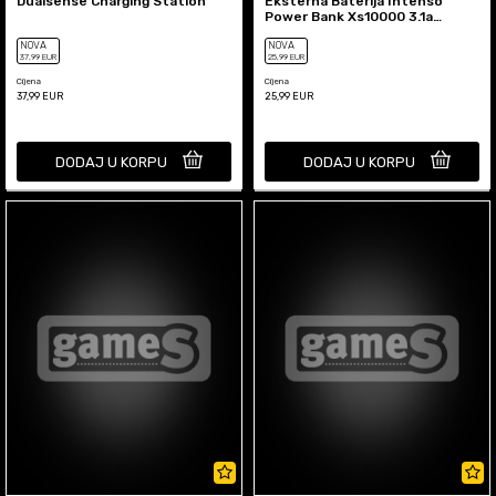
Dualsense Charging Station
Eksterna Baterija Intenso
Power Bank Xs10000 3.1a
10000mah - Pink
NOVA
NOVA
37
,99
EUR
25
,99
EUR
Cijena
Cijena
37,99
EUR
25,99
EUR
DODAJ U KORPU
DODAJ U KORPU