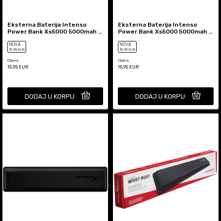
Eksterna Baterija Intenso
Eksterna Baterija Intenso
Power Bank Xs5000 5000mah -
Power Bank Xs5000 5000mah -
Pink
White
NOVA
NOVA
15
,95
EUR
15
,95
EUR
Cijena
Cijena
15,95
EUR
15,95
EUR
DODAJ U KORPU
DODAJ U KORPU