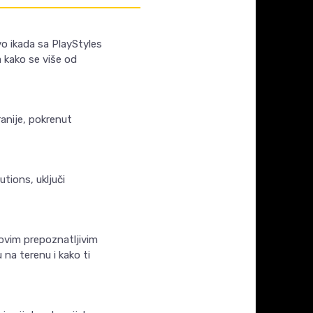
vo ikada sa PlayStyles
 kako se više od
anije, pokrenut
tions, uključi
hovim prepoznatljivim
na terenu i kako ti