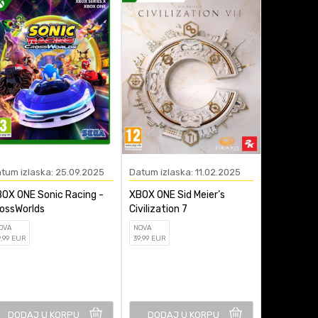
tum izlaska: 25.09.2025
Datum izlaska: 11.02.2025
Datum izla
OX ONE Sonic Racing -
XBOX ONE Sid Meier’s
XBOX ONE S
ossWorlds
Civilization 7
Survivor
OVA
NOVA
NOVA
9
,99
EUR
39
,99
EUR
59
,99
EUR
DODAJ U KORPU
DODAJ U KORPU
DODAJ