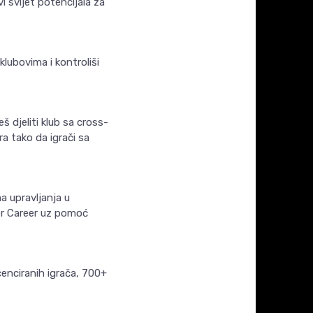
 svijet potencijala za
 klubovima i kontroliši
 djeliti klub sa cross-
a tako da igrači sa
a upravljanja u
yer Career uz pomoć
enciranih igrača, 700+