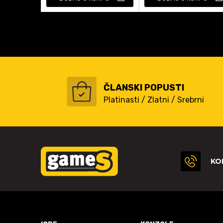
ČLANSKI POPUSTI
Platinasti / Zlatni / Srebrni
KO