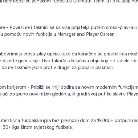
 dobrodošlicu ženskom fudbalu u Ultimate Team-u i otključaj novi
jere - Poveži se i takmiči se sa više prijatelja putem cross-play-a u
u pomoću novih funkcija u Manager and Player Career.
vi imaju cross-play opciju tako da konačno sa prijateljima možeš
la iste generacije. Ovo takođe otključava objedinjene tabele lider
 da se takmiče jedni protiv drugih za globalni plasman.
m karijerom - Približi se liniji dodira sa novim modernim funkcijam
jući potpuno novi režim gledanja, ili gradi svoj put ka slavi u Pla
tentična fudbalska igra bez premca i dom za 19.000+ potpuno lic
i 30+ liga širom svjetskog fudbala.