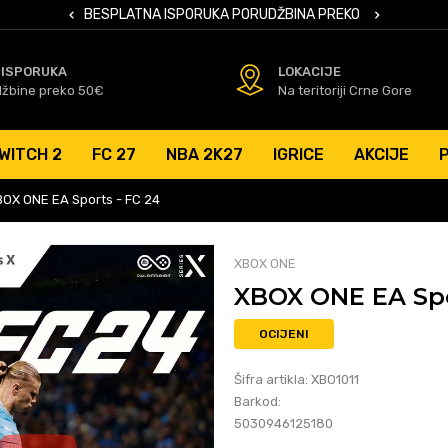
 KARTICAMA
BESPLATNA ISPORUKA PORUDŽBINA PREKO 50 EUR
SIGURNO PL
 ISPORUKA
LOKACIJE
džbine preko 50€
Na teritoriji Crne Gore
WITCH 2
FC 27
NBA 2K27
IGRICE
AKCIJE
BOX ONE EA Sports - FC 24
XBOX ONE
XBOX ONE EA Spo
OCIJENI
Šifra artikla:
XBO1011
Barkod:
5030946125180