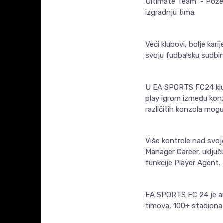
Ultimate Team - Poželi
izgradnju tima.
Veći klubovi, bolje kari
svoju fudbalsku sudbin
U EA SPORTS FC24 klubo
play igrom između konzo
različitih konzola mogu
Više kontrole nad svojo
Manager Career, uključu
funkcije Player Agent.
EA SPORTS FC 24 je au
timova, 100+ stadiona 