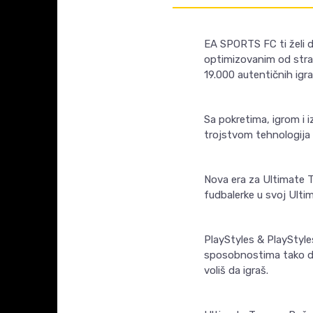
EA SPORTS FC ti želi do
optimizovanim od stran
19.000 autentičnih igra
Sa pokretima, igrom i 
trojstvom tehnologija 
Nova era za Ultimate T
fudbalerke u svoj Ultim
PlayStyles & PlayStyle
sposobnostima tako da 
voliš da igraš.