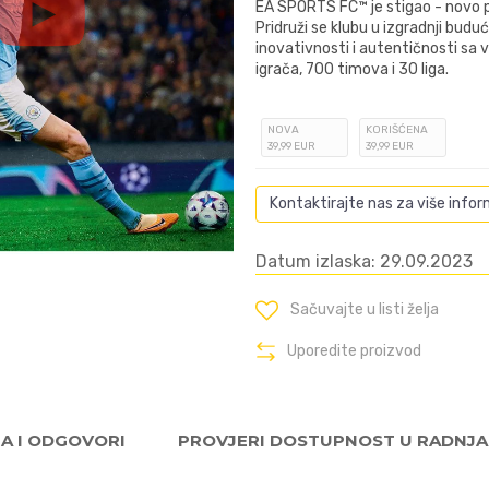
EA SPORTS FC™ je stigao - novo po
Pridruži se klubu u izgradnji budu
inovativnosti i autentičnosti sa 
igrača, 700 timova i 30 liga.
NOVA
KORIŠĆENA
39
,99
EUR
39
,99
EUR
Kontaktirajte nas za više infor
Datum izlaska: 29.09.2023
Sačuvajte u listi želja
Uporedite proizvod
JA I ODGOVORI
PROVJERI DOSTUPNOST U RADNJ