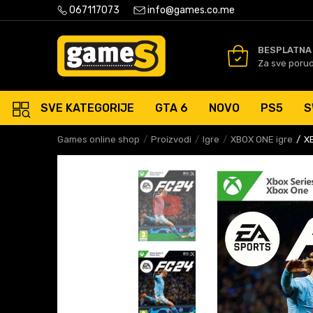
PLATNA ISPORUKA PORUDŽBINA PREKO 50 EUR
067117073
info@games.co.me
SIGURNO PLAĆANJE PLATNIM
BESPLATNA
Za sve poru
SVE KATEGORIJE
GTA 6
NOVO
PS5
S
Games online shop
Proizvodi
Igre
XBOX ONE igre
X