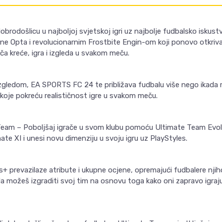
brodošlicu u najboljoj svjetskoj igri uz najbolje fudbalsko iskust
e Opta i revolucionarnim Frostbite Engin-om koji ponovo otkriva
ča kreće, igra i izgleda u svakom meču.
izgledom, EA SPORTS FC 24 te približava fudbalu više nego ikada r
koje pokreću realističnost igre u svakom meču.
eam – Poboljšaj igrače u svom klubu pomoću Ultimate Team Evolu
ate XI i unesi novu dimenziju u svoju igru uz PlayStyles.
s+ prevazilaze atribute i ukupne ocjene, opremajući fudbalere nji
možeš izgraditi svoj tim na osnovu toga kako oni zapravo igraju 