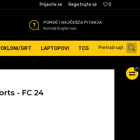
AĆANJE PLATNIM KARTICAMA
Prijavite se
Registrujte se
0
POMOĆ I NAJČEŠĆA PITANJA
Kontaktirajte nas
Pretraži sajt
POKLONI/GIFT
LAPTOPOVI
TCG
(
0
)
rts - FC 24