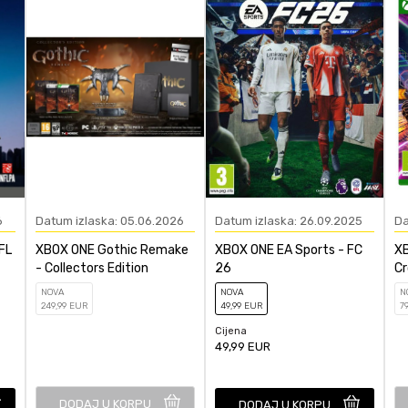
XBOX ONE, XBOX Series X
čunajte koliko je 6 - 1 :
Sport
POŠALJI
6
Datum izlaska: 05.06.2026
Datum izlaska: 26.09.2025
Da
FL
XBOX ONE Gothic Remake
XBOX ONE EA Sports - FC
XB
- Collectors Edition
26
Cr
NOVA
NOVA
N
249
,99
EUR
49
,99
EUR
7
Cijena
49,99
EUR
DODAJ U KORPU
DODAJ U KORPU