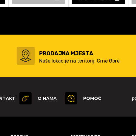
PRODAJNA MJESTA
Naše lokacije na teritoriji Crne Gore
NTAKT
O NAMA
POMOĆ
P