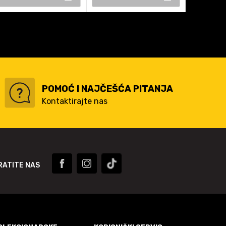
POMOĆ I NAJČEŠĆA PITANJA
Kontaktirajte nas
RATITE NAS