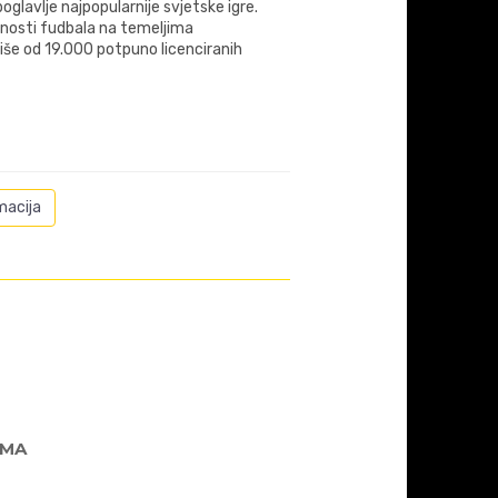
glavlje najpopularnije svjetske igre.
ćnosti fudbala na temeljima
više od 19.000 potpuno licenciranih
macija
AMA