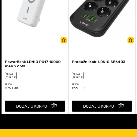
PowerBank LDNIO PQ17 10000
Produžni Kabl LDNIO SE6403
mAh 22.5W
NOVA
NOVA
31
,99
EUR
19
,99
EUR
Cijena
Cijena
31,99
EUR
19,99
EUR
DODAJ U KORPU
DODAJ U KORPU