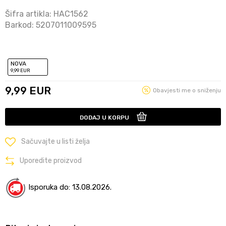
Šifra artikla:
HAC1562
Barkod:
5207011009595
NOVA
9
,99
EUR
9,99
EUR
Obavjesti me o sniženju
DODAJ U KORPU
Sačuvajte u listi želja
Uporedite proizvod
Isporuka do: 13.08.2026.