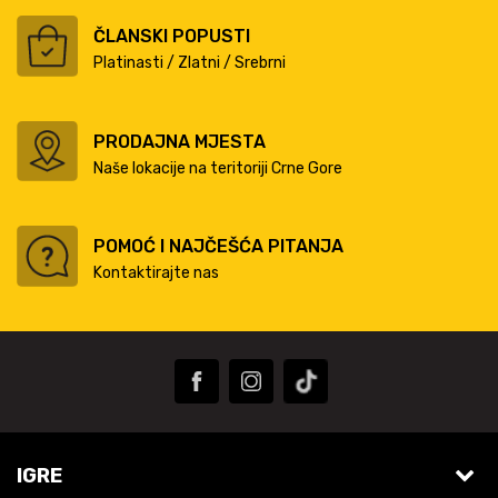
ČLANSKI POPUSTI
Platinasti / Zlatni / Srebrni
PRODAJNA MJESTA
Naše lokacije na teritoriji Crne Gore
POMOĆ I NAJČEŠĆA PITANJA
Kontaktirajte nas
IGRE