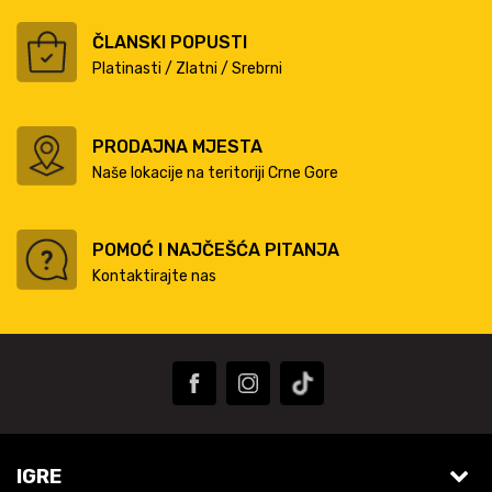
ČLANSKI POPUSTI
Platinasti / Zlatni / Srebrni
PRODAJNA MJESTA
Naše lokacije na teritoriji Crne Gore
POMOĆ I NAJČEŠĆA PITANJA
Kontaktirajte nas
IGRE