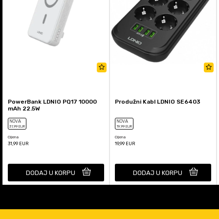
PowerBank LDNIO PQ17 10000
Produžni Kabl LDNIO SE6403
mAh 22.5W
NOVA
NOVA
31
,99
EUR
19
,99
EUR
Cijena
Cijena
31,99
EUR
19,99
EUR
DODAJ U KORPU
DODAJ U KORPU