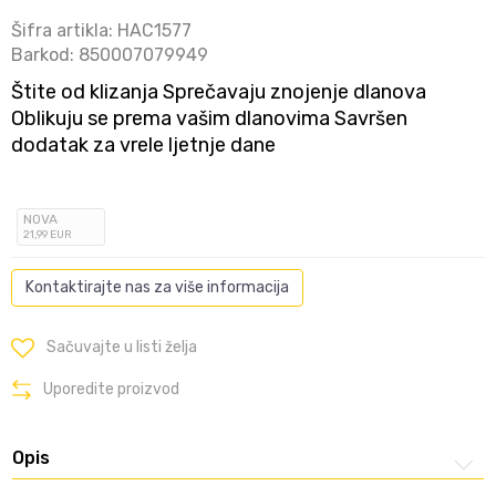
Šifra artikla:
HAC1577
Barkod:
850007079949
Štite od klizanja Sprečavaju znojenje dlanova
Oblikuju se prema vašim dlanovima Savršen
dodatak za vrele ljetnje dane
NOVA
21
,99
EUR
Kontaktirajte nas za više informacija
Sačuvajte u listi želja
Uporedite proizvod
Opis