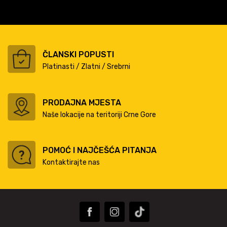
ČLANSKI POPUSTI
Platinasti / Zlatni / Srebrni
PRODAJNA MJESTA
Naše lokacije na teritoriji Crne Gore
POMOĆ I NAJČEŠĆA PITANJA
Kontaktirajte nas