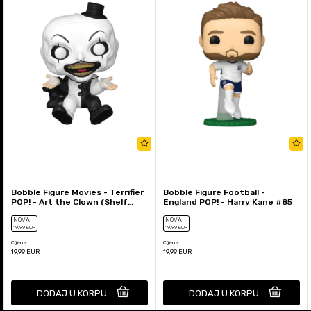
Bobble Figure Movies - Terrifier
Bobble Figure Football -
POP! - Art the Clown (Shelf
England POP! - Harry Kane #85
Sitter) #2011
NOVA
NOVA
19
,99
EUR
19
,99
EUR
Cijena
Cijena
19,99
EUR
19,99
EUR
DODAJ U KORPU
DODAJ U KORPU