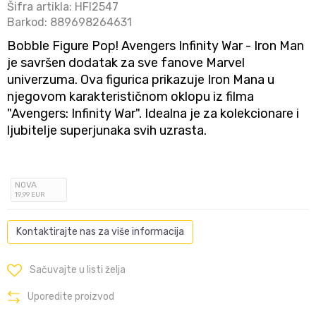
Šifra artikla:
HFI2547
Barkod:
889698264631
Bobble Figure Pop! Avengers Infinity War - Iron Man
je savršen dodatak za sve fanove Marvel
univerzuma. Ova figurica prikazuje Iron Mana u
njegovom karakterističnom oklopu iz filma
"Avengers: Infinity War". Idealna je za kolekcionare i
ljubitelje superjunaka svih uzrasta.
NOVA
19
,99
EUR
Kontaktirajte nas za više informacija
Sačuvajte u listi želja
Uporedite proizvod