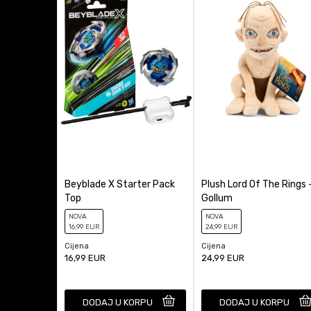
Tip figure
Anti-spam zaštita - izr
Veličina figure
Beyblade X Starter Pack
Plush Lord Of The Rings 
Top
Gollum
NOVA
NOVA
16
,99
EUR
24
,99
EUR
Cijena
Cijena
16,99
EUR
24,99
EUR
DODAJ U KORPU
DODAJ U KORPU