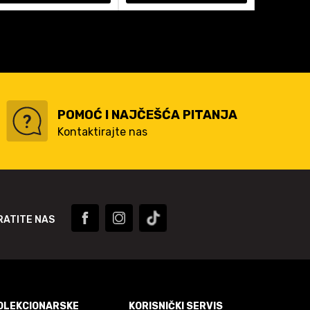
POMOĆ I NAJČEŠĆA PITANJA
Kontaktirajte nas
RATITE NAS
OLEKCIONARSKE
KORISNIČKI SERVIS