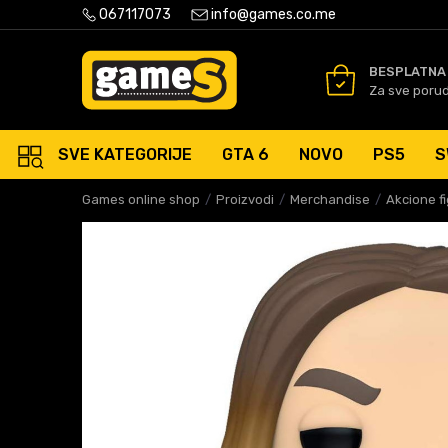
PLATNA ISPORUKA PORUDŽBINA PREKO 50 EUR
067117073
info@games.co.me
SIGURNO PLAĆANJE PLATNIM
BESPLATNA
Za sve poru
SVE KATEGORIJE
GTA 6
NOVO
PS5
S
Games online shop
Proizvodi
Merchandise
Akcione f