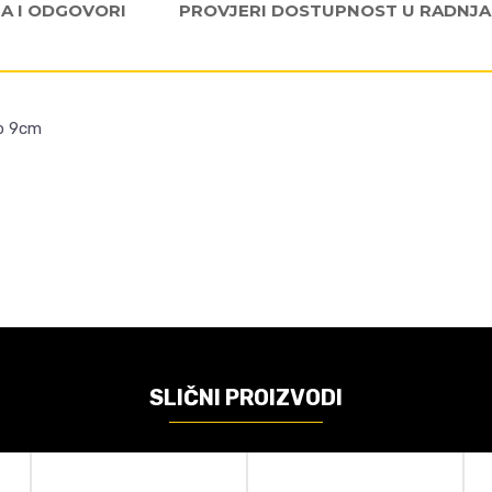
JA I ODGOVORI
PROVJERI DOSTUPNOST U RADNJ
op 9cm
Email
VREDNOST
Akcione figure
DAJA
Rasprodaja
Funko
SLIČNI PROIZVODI
Muzika