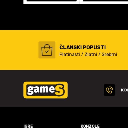
ČLANSKI POPUSTI
Platinasti / Zlatni / Srebrni
KO
IGRE
KONZOLE