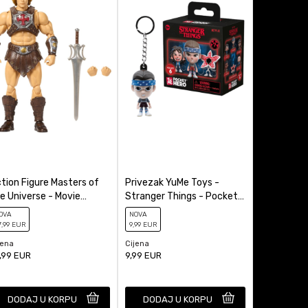
tion Figure Masters of
Privezak YuMe Toys -
Kasica (Ba
e Universe - Movie
Stranger Things - Pocket
Miles Mora
ronicles - He-Man
Hero - Blind Box
OVA
NOVA
NOVA
7
,99
EUR
9
,99
EUR
29
,99
EUR
jena
Cijena
Cijena
,99
EUR
9,99
EUR
29,99
EUR
DODAJ U KORPU
DODAJ U KORPU
DODAJ