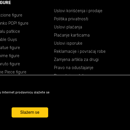
IGURE
Uslovi korišćenja i prodaje
cione figure
Politika privatnosti
nko POP! figure
Uslovi plaćanja
lalu patkice
Plaćanje karticama
able Guys
Uslovi isporuke
atue figure
Reklamacije i povraćaj robe
ime figure
Zamjena artikla za drugi
ruto figure
Pravo na odustajanje
e Piece figure
Povraćaj sredstava
agon Ball figure
mon Slayer figure
šu Internet prodavnicu slažete se
okemon figure
rvel figure
Slažem se
ar Wars figure
unkcije kao što su navigacija