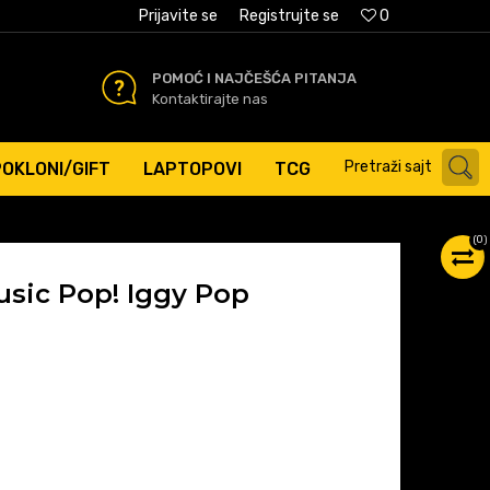
AĆANJE PLATNIM KARTICAMA
Prijavite se
Registrujte se
0
POMOĆ I NAJČEŠĆA PITANJA
Kontaktirajte nas
Pretraži sajt
POKLONI/GIFT
LAPTOPOVI
TCG
(
0
)
usic Pop! Iggy Pop