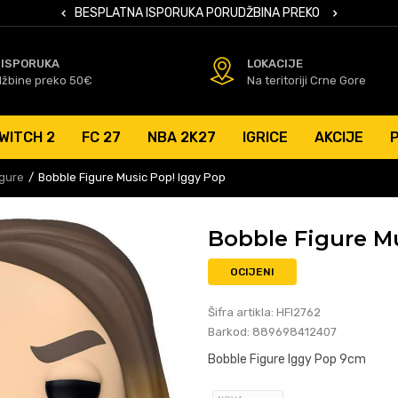
 KARTICAMA
BESPLATNA ISPORUKA PORUDŽBINA PREKO 50 EUR
SIGURNO PL
 ISPORUKA
LOKACIJE
džbine preko 50€
Na teritoriji Crne Gore
WITCH 2
FC 27
NBA 2K27
IGRICE
AKCIJE
igure
Bobble Figure Music Pop! Iggy Pop
Bobble Figure M
OCIJENI
Šifra artikla:
HFI2762
Barkod:
889698412407
Bobble Figure Iggy Pop 9cm