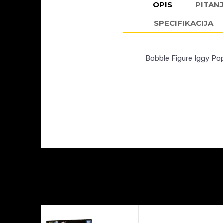
OPIS
PITAN
SPECIFIKACIJA
Bobble Figure Iggy P
Ime/Nadimak
KARAKTERISTIKA
Kategorija
AKCIJA- RASPRO
Poruka
Proizvođač
Tema