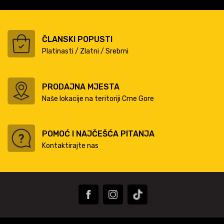
ČLANSKI POPUSTI
Platinasti / Zlatni / Srebrni
PRODAJNA MJESTA
Naše lokacije na teritoriji Crne Gore
POMOĆ I NAJČEŠĆA PITANJA
Kontaktirajte nas