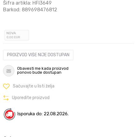
Šifra artikla:
HFI3649
Barkod:
889698476812
NOVA
0
,00
EUR
PROIZVOD VIŠE NIJE DOSTUPAN
Obavesti me kada proizvod
ponovo bude dostupan
Sačuvajte u listi želja
Uporedite proizvod
Isporuka do: 22.08.2026.