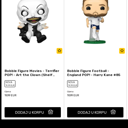
Bobble Figure Movies - Terrifier
Bobble Figure Football -
POP! - Art the Clown (Shelf
England POP! - Harry Kane #85
Sitter) #2011
NOVA
NOVA
19
,99
EUR
19
,99
EUR
Cijena
Cijena
19,99
EUR
19,99
EUR
DODAJ U KORPU
DODAJ U KORPU