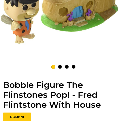
1
2
3
4
Bobble Figure The
Flinstones Pop! - Fred
Flintstone With House
OCIJENI