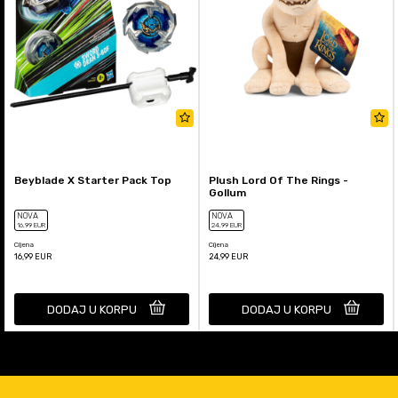
Beyblade X Starter Pack Top
Plush Lord Of The Rings -
Gollum
NOVA
NOVA
16
,99
EUR
24
,99
EUR
Cijena
Cijena
16,99
EUR
24,99
EUR
DODAJ U KORPU
DODAJ U KORPU