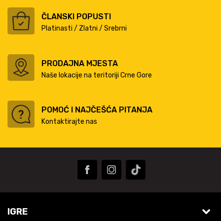
ČLANSKI POPUSTI
Platinasti / Zlatni / Srebrni
PRODAJNA MJESTA
Naše lokacije na teritoriji Crne Gore
POMOĆ I NAJČEŠĆA PITANJA
Kontaktirajte nas
IGRE