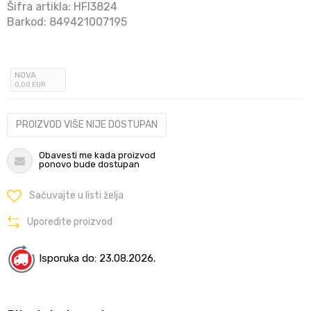
Šifra artikla:
HFI3824
Barkod:
849421007195
NOVA
0
,00
EUR
PROIZVOD VIŠE NIJE DOSTUPAN
Obavesti me kada proizvod
ponovo bude dostupan
Sačuvajte u listi želja
Uporedite proizvod
Isporuka do: 23.08.2026.