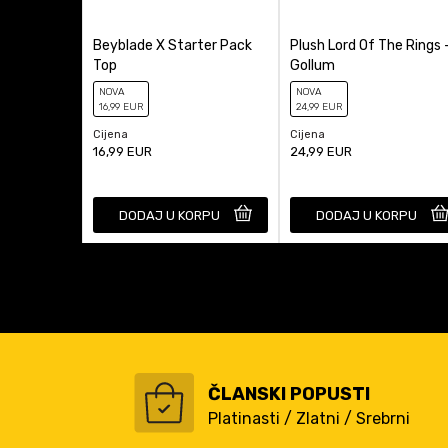
Beyblade X Starter Pack
Plush Lord Of The Rings 
Top
Gollum
NOVA
NOVA
16
,99
EUR
24
,99
EUR
Cijena
Cijena
16,99
EUR
24,99
EUR
DODAJ U KORPU
DODAJ U KORPU
ČLANSKI POPUSTI
Platinasti / Zlatni / Srebrni