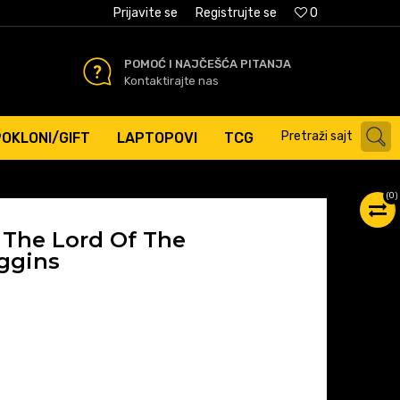
AĆANJE PLATNIM KARTICAMA
Prijavite se
Registrujte se
0
POMOĆ I NAJČEŠĆA PITANJA
Kontaktirajte nas
Pretraži sajt
POKLONI/GIFT
LAPTOPOVI
TCG
(
0
)
 The Lord Of The
aggins