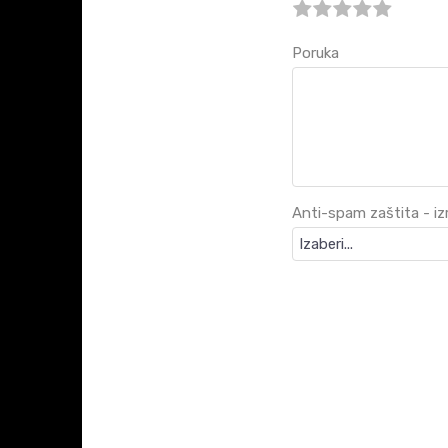
Poruka
Anti-spam zaštita - izr
KARAKTERISTIKA