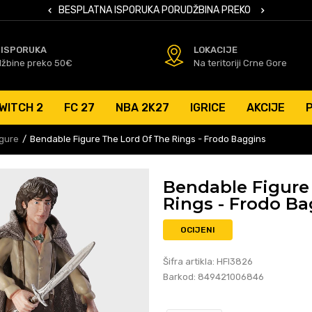
 KARTICAMA
BESPLATNA ISPORUKA PORUDŽBINA PREKO 50 EUR
SIGURNO PL
 ISPORUKA
LOKACIJE
džbine preko 50€
Na teritoriji Crne Gore
WITCH 2
FC 27
NBA 2K27
IGRICE
AKCIJE
igure
Bendable Figure The Lord Of The Rings - Frodo Baggins
Bendable Figure
Rings - Frodo B
OCIJENI
Šifra artikla:
HFI3826
Barkod:
849421006846