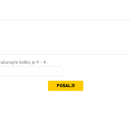
ačunajte koliko je 9 - 4 :
POŠALJI
VREDNOST