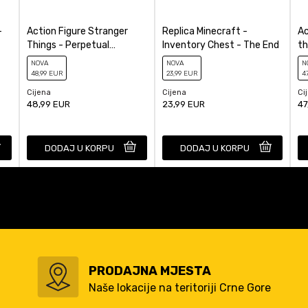
-
Action Figure Stranger
Replica Minecraft -
Ac
Things - Perpetual
Inventory Chest - The End
th
Calendar Demogorgon
Ch
NOVA
NOVA
N
48
,99
EUR
23
,99
EUR
4
Cijena
Cijena
Ci
48,99
EUR
23,99
EUR
47
DODAJ U KORPU
DODAJ U KORPU
PRODAJNA MJESTA
Naše lokacije na teritoriji Crne Gore