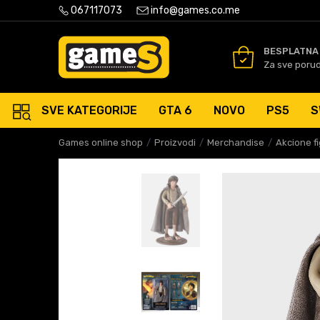
PLATNA ISPORUKA PORUDŽBINA PREKO 50 EUR
067117073
info@games.co.me
SIGURNO PLAĆANJE PLATNIM
BESPLATNA
Za sve poru
SVE KATEGORIJE
GTA 6
NOVO
PS5
S
Games online shop
Proizvodi
Merchandise
Akcione f