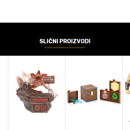
Akcione figure
Noble Collection
Lord of the Rings
SLIČNI PROIZVODI
Action figure
19cm