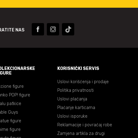
RATITE NAS
OLEKCIONARSKE
KORISNIČKI SERVIS
IGURE
Uslovi korišćenja i prodaje
cione figure
Politika privatnosti
nko POP! figure
Uslovi plaćanja
lalu patkice
Plaćanje karticama
able Guys
Uslovi isporuke
atue figure
Reklamacije i povraćaj robe
ime figure
Zamjena artikla za drugi