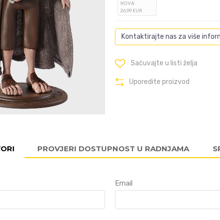
NOVA
26
,99
EUR
Kontaktirajte nas za više infor
Sačuvajte u listi želja
Uporedite proizvod
VORI
PROVJERI DOSTUPNOST U RADNJAMA
S
Email