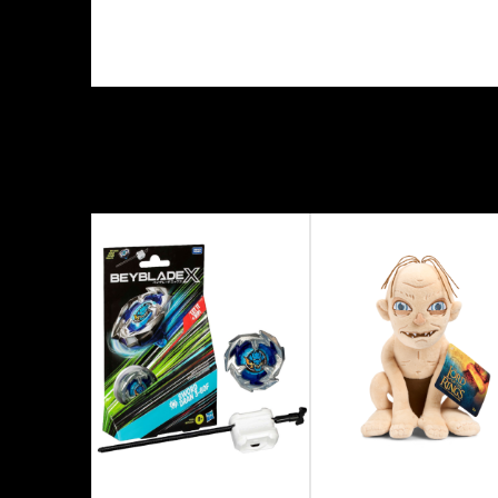
Kategorija
Proizvođač
Tema
Tip figure
Veličina figure