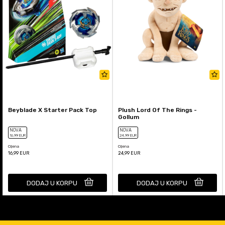
Beyblade X Starter Pack Top
Plush Lord Of The Rings -
Gollum
NOVA
NOVA
16
,99
EUR
24
,99
EUR
Cijena
Cijena
16,99
EUR
24,99
EUR
DODAJ U KORPU
DODAJ U KORPU