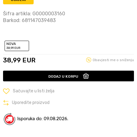
Šifra artikla:
G0000003160
Barkod:
681147039483
NOVA
38
,99
EUR
38,99
EUR
Obavjesti me o sniženju
DODAJ U KORPU
Sačuvajte u listi želja
Uporedite proizvod
Isporuka do: 09.08.2026.