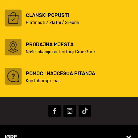
ČLANSKI POPUSTI
Platinasti / Zlatni / Srebrni
PRODAJNA MJESTA
Naše lokacije na teritoriji Crne Gore
POMOĆ I NAJČEŠĆA PITANJA
Kontaktirajte nas
IGRE