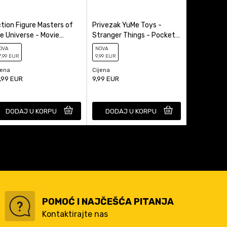
tion Figure Masters of
Privezak YuMe Toys -
Kasica (Ba
e Universe - Movie
Stranger Things - Pocket
Miles Mora
ronicles - He-Man
Hero - Blind Box
OVA
NOVA
NOVA
7
,99
EUR
9
,99
EUR
29
,99
EUR
jena
Cijena
Cijena
,99
EUR
9,99
EUR
29,99
EUR
DODAJ U KORPU
DODAJ U KORPU
DODAJ
POMOĆ I NAJČEŠĆA PITANJA
Kontaktirajte nas