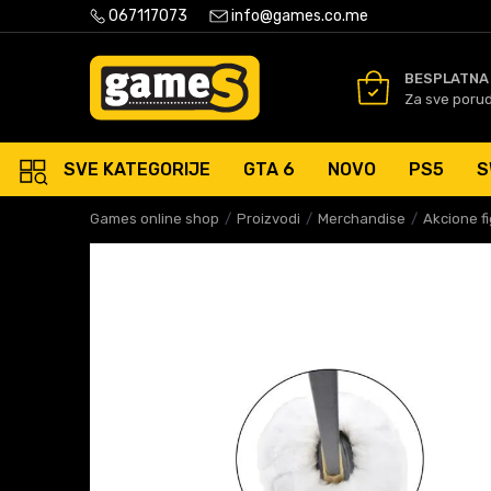
PLATNA ISPORUKA PORUDŽBINA PREKO 50 EUR
067117073
info@games.co.me
SIGURNO PLAĆANJE PLATNIM
BESPLATNA
Za sve poru
SVE KATEGORIJE
GTA 6
NOVO
PS5
S
Games online shop
Proizvodi
Merchandise
Akcione f