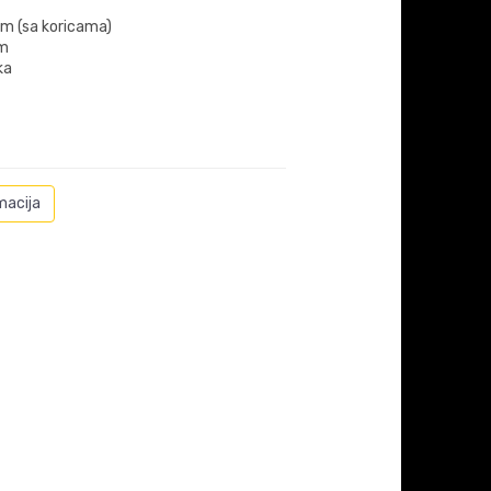
m (sa koricama)
m
ka
macija