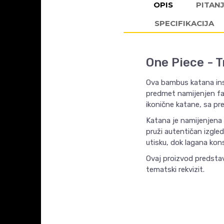
OPIS
PITAN
SPECIFIKACIJA
One Piece - T
Ova bambus katana insp
predmet namijenjen fa
ikonične katane, sa prep
Katana je namijenjena k
pruži autentičan izgle
utisku, dok lagana kon
Ovaj proizvod predstavl
tematski rekvizit.
Ime/Nadimak
KARAKTERISTIKA