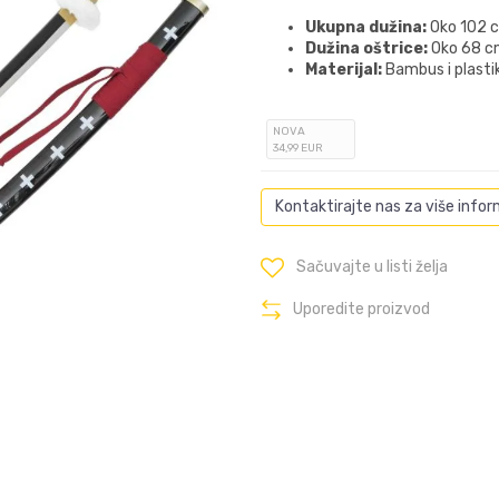
Ukupna dužina:
Oko 102 c
Dužina oštrice:
Oko 68 c
Materijal:
Bambus i plasti
NOVA
34
,99
EUR
Kontaktirajte nas za više infor
Sačuvajte u listi želja
Uporedite proizvod