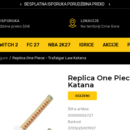
 KARTICAMA
BESPLATNA ISPORUKA PORUDŽBINA PREKO 50 EUR
SIGURNO PL
 ISPORUKA
LOKACIJE
džbine preko 50€
Na teritoriji Crne Gore
WITCH 2
FC 27
NBA 2K27
IGRICE
AKCIJE
igure
Replica One Piece - Trafalgar Law Katana
Replica One Piec
Katana
OCIJENI
Šifra artikla:
G0000006727
Barkod:
3701625901907