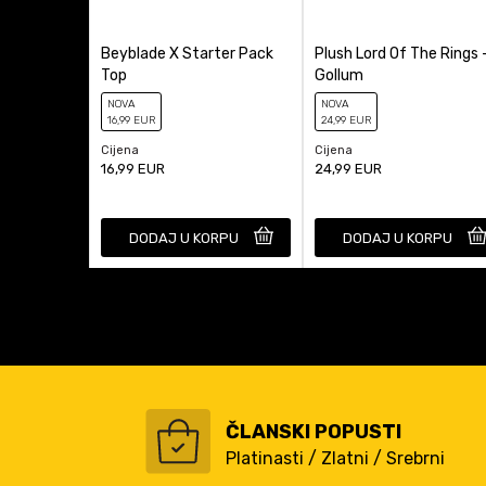
Beyblade X Starter Pack
Plush Lord Of The Rings 
Top
Gollum
NOVA
NOVA
16
,99
EUR
24
,99
EUR
Cijena
Cijena
16,99
EUR
24,99
EUR
DODAJ U KORPU
DODAJ U KORPU
ČLANSKI POPUSTI
Platinasti / Zlatni / Srebrni