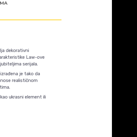
AMA
ja dekorativni
arakteristike Law-ove
ubiteljima serijala.
 izrađena je tako da
rinose realističnom
tima.
kao ukrasni element ili