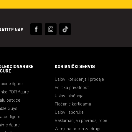
RATITE NAS
OLEKCIONARSKE
KORISNIČKI SERVIS
IGURE
Uslovi korišćenja i prodaje
cione figure
Politika privatnosti
nko POP! figure
Uslovi plaćanja
lalu patkice
Plaćanje karticama
able Guys
Uslovi isporuke
atue figure
Reklamacije i povraćaj robe
ime figure
Zamjena artikla za drugi