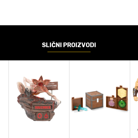
Akcione figure
Amont
Demon Slayer
SLIČNI PROIZVODI
Replica
95cm
ačunajte koliko je 4 + 1 :
POŠALJI