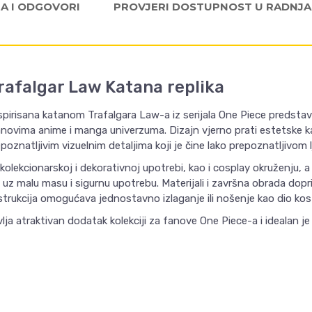
JA I ODGOVORI
PROVJERI DOSTUPNOST U RADNJ
rafalgar Law Katana replika
irisana katanom Trafalgara Law-a iz serijala One Piece predstavl
novima anime i manga univerzuma. Dizajn vjerno prati estetske k
oznatljivim vizuelnim detaljima koji je čine lako prepoznatljivom lj
olekcionarskoj i dekorativnoj upotrebi, kao i cosplay okruženju, a
d uz malu masu i sigurnu upotrebu. Materijali i završna obrada dop
strukcija omogućava jednostavno izlaganje ili nošenje kao dio kos
ja atraktivan dodatak kolekciji za fanove One Piece-a i idealan je 
Email
VREDNOST