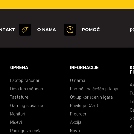
NTAKT
O NAMA
POMOĆ
P
OPREMA
INFORMACIJE
K
F
Laptop računari
O nama
Ak
Desktop računari
Pomoć i najčešća pitanja
Fu
Tastature
Otkup korišćenih igara
Li
Gaming slušalice
Privilege CARD
C
Monitori
Preorderi
St
Miševi
Akcija
An
Podloge za miša
Novo