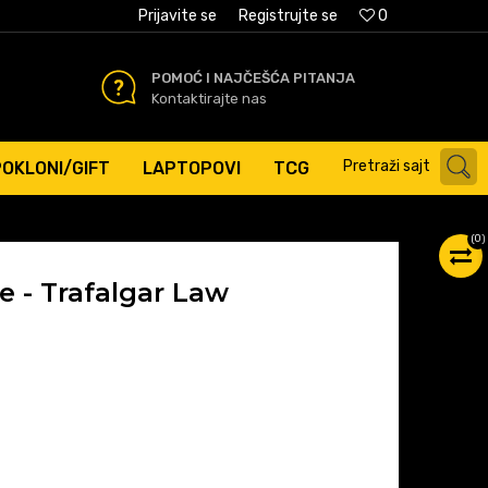
AĆANJE PLATNIM KARTICAMA
Prijavite se
Registrujte se
0
POMOĆ I NAJČEŠĆA PITANJA
Kontaktirajte nas
Pretraži sajt
POKLONI/GIFT
LAPTOPOVI
TCG
(
0
)
e - Trafalgar Law