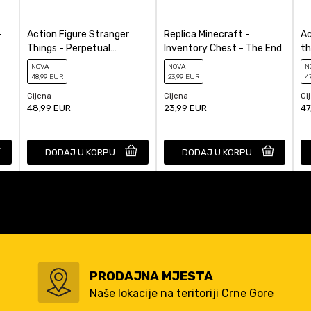
-
Action Figure Stranger
Replica Minecraft -
Ac
Things - Perpetual
Inventory Chest - The End
th
Calendar Demogorgon
Ch
NOVA
NOVA
N
48
,99
EUR
23
,99
EUR
4
Cijena
Cijena
Ci
48,99
EUR
23,99
EUR
47
DODAJ U KORPU
DODAJ U KORPU
PRODAJNA MJESTA
Naše lokacije na teritoriji Crne Gore