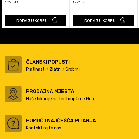
17,99
EUR
27,99
EUR
DODAJ U KORPU
DODAJ U KORPU
ČLANSKI POPUSTI
Platinasti / Zlatni / Srebrni
PRODAJNA MJESTA
Naše lokacije na teritoriji Crne Gore
POMOĆ I NAJČEŠĆA PITANJA
Kontaktirajte nas