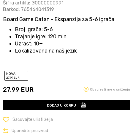
Šifra artikla:
G0000000991
Barkod:
765464041319
Board Game Catan - Ekspanzija za 5-6 igrača
Broj igrača: 5-6
Trajanje igre: 120 min
Uzrast: 10+
Lokalizovana na naš jezik
NOVA
27
,99
EUR
27,99
EUR
Obavjesti me o sniženju
DODAJ U KORPU
Sačuvajte u listi želja
Uporedite proizvod