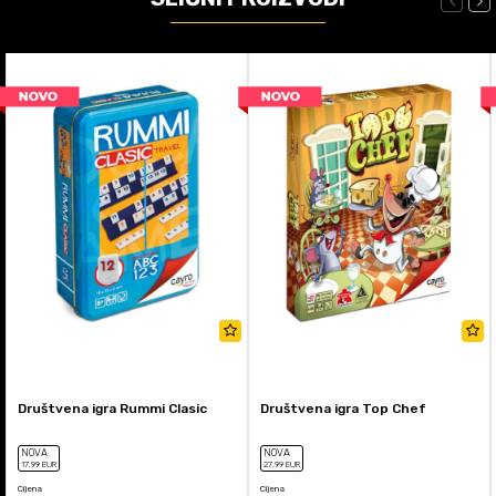
Društvena igra Rummi Clasic
Društvena igra Top Chef
NOVA
NOVA
17
,99
EUR
27
,99
EUR
Cijena
Cijena