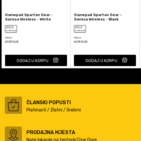
Gamepad Spartan Gear -
Gamepad Spartan Gear -
Sarissa Wireless - White
Sarissa Wireless - Black
NOVA
NOVA
61
,99
EUR
61
,99
EUR
Cijena
Cijena
61,99
EUR
61,99
EUR
DODAJ U KORPU
DODAJ U KORPU
ČLANSKI POPUSTI
Platinasti / Zlatni / Srebrni
PRODAJNA MJESTA
Naše lokacije na teritoriji Crne Gore