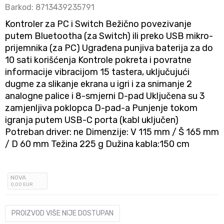
Barkod:
8713439235791
Kontroler za PC i Switch Bežično povezivanje
putem Bluetootha (za Switch) ili preko USB mikro-
prijemnika (za PC) Ugrađena punjiva baterija za do
10 sati korišćenja Kontrole pokreta i povratne
informacije vibracijom 15 tastera, uključujući
dugme za slikanje ekrana u igri i za snimanje 2
analogne palice i 8-smjerni D-pad Uključena su 3
zamjenljiva poklopca D-pad-a Punjenje tokom
igranja putem USB-C porta (kabl uključen)
Potreban driver: ne Dimenzije: V 115 mm / Š 165 mm
/ D 60 mm Težina 225 g Dužina kabla:150 cm
NOVA
0
,00
EUR
PROIZVOD VIŠE NIJE DOSTUPAN