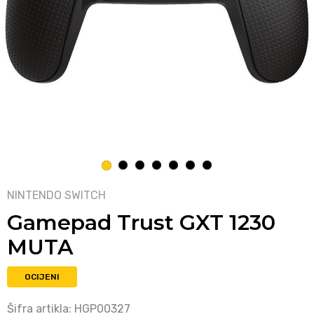
1
2
3
4
5
6
7
NINTENDO SWITCH
Gamepad Trust GXT 1230
MUTA
OCIJENI
Šifra artikla:
HGP00327