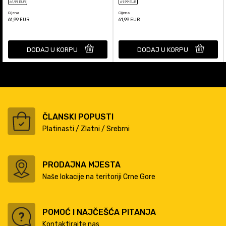
61
,99
EUR
61
,99
EUR
Cijena
Cijena
61,99
EUR
61,99
EUR
DODAJ U KORPU
DODAJ U KORPU
ČLANSKI POPUSTI
Platinasti / Zlatni / Srebrni
PRODAJNA MJESTA
Naše lokacije na teritoriji Crne Gore
POMOĆ I NAJČEŠĆA PITANJA
Kontaktirajte nas