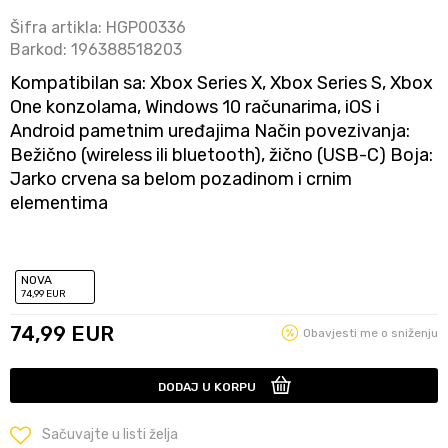
Šifra artikla:
HGP00336
Barkod:
196388518203
Kompatibilan sa: Xbox Series X, Xbox Series S, Xbox
One konzolama, Windows 10 računarima, iOS i
Android pametnim uređajima Način povezivanja:
Bežično (wireless ili bluetooth), žično (USB-C) Boja:
Jarko crvena sa belom pozadinom i crnim
elementima
NOVA
74
,99
EUR
74,99
EUR
Obavjesti me o sniženju
DODAJ U KORPU
Sačuvajte u listi želja