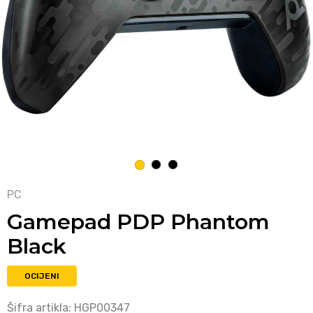
1
2
3
PC
Gamepad PDP Phantom
Black
OCIJENI
Šifra artikla:
HGP00347