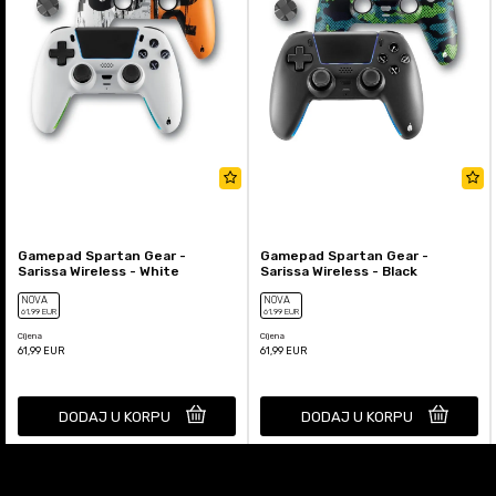
Gamepad Spartan Gear -
Gamepad Spartan Gear -
Sarissa Wireless - White
Sarissa Wireless - Black
NOVA
NOVA
61
,99
EUR
61
,99
EUR
Cijena
Cijena
61,99
EUR
61,99
EUR
DODAJ U KORPU
DODAJ U KORPU