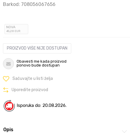
Barkod:
708056067656
NOVA
45
,28
EUR
PROIZVOD VIŠE NIJE DOSTUPAN
Obavesti me kada proizvod
ponovo bude dostupan
Sačuvajte u listi želja
Uporedite proizvod
Isporuka do: 20.08.2026.
Opis