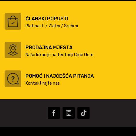
ČLANSKI POPUSTI
Platinasti / Zlatni / Srebrni
PRODAJNA MJESTA
Naše lokacije na teritoriji Crne Gore
POMOĆ I NAJČEŠĆA PITANJA
Kontaktirajte nas