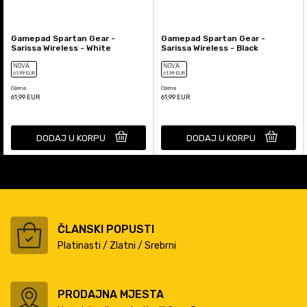
Gamepad Spartan Gear -
Gamepad Spartan Gear -
Sarissa Wireless - White
Sarissa Wireless - Black
NOVA
NOVA
61
,99
EUR
61
,99
EUR
Cijena
Cijena
61,99
EUR
61,99
EUR
DODAJ U KORPU
DODAJ U KORPU
ČLANSKI POPUSTI
Platinasti / Zlatni / Srebrni
PRODAJNA MJESTA