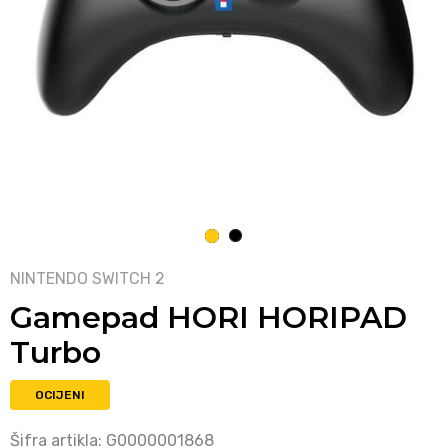
1
2
NINTENDO SWITCH 2
Gamepad HORI HORIPAD
Turbo
OCIJENI
Šifra artikla:
G0000001868