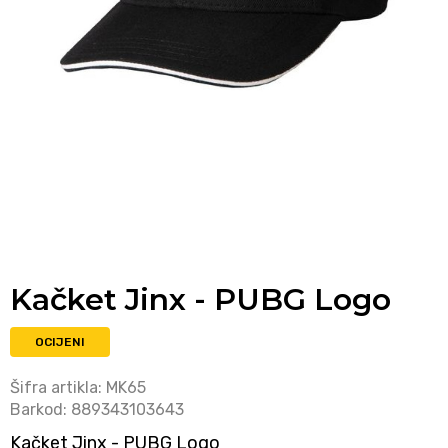
Kačket Jinx - PUBG Logo
OCIJENI
Šifra artikla:
MK65
Barkod:
889343103643
Kačket Jinx - PUBG Logo