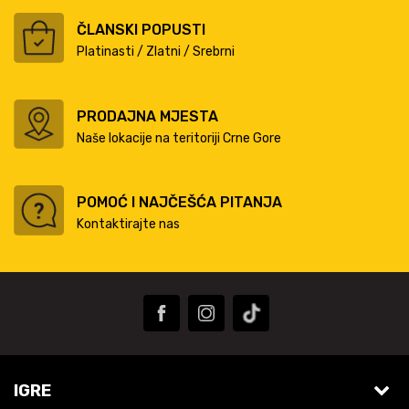
ČLANSKI POPUSTI
Platinasti / Zlatni / Srebrni
PRODAJNA MJESTA
Naše lokacije na teritoriji Crne Gore
POMOĆ I NAJČEŠĆA PITANJA
Kontaktirajte nas
IGRE