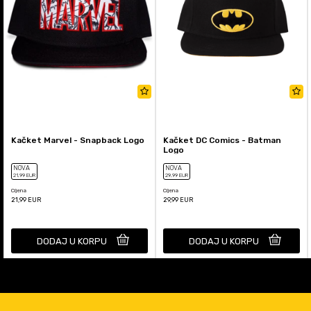
Kačket Marvel - Snapback Logo
Kačket DC Comics - Batman
Logo
NOVA
NOVA
21
,99
EUR
29
,99
EUR
Cijena
Cijena
21,99
EUR
29,99
EUR
DODAJ U KORPU
DODAJ U KORPU