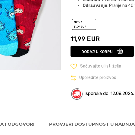
Održavanje
: Pranje na 40
NOVA
11
,99
EUR
11,99
EUR
DODAJ U KORPU
Sačuvajte u listi želja
Uporedite proizvod
Isporuka do: 12.08.2026.
JA I ODGOVORI
PROVJERI DOSTUPNOST U RADNJ