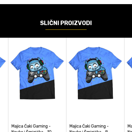
Novke i Šmigićka
Novke i Šmigićka
SLIČNI PROIZVODI
ačunajte koliko je 9 - 4 :
POŠALJI
Majica Ćaki Gaming -
Majica Ćaki Gaming -
Ma