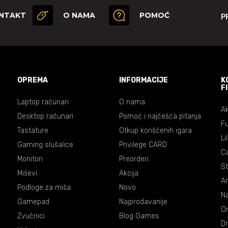
NTAKT
O NAMA
POMOĆ
P
OPREMA
INFORMACIJE
K
F
Laptop računari
O nama
Ak
Desktop računari
Pomoć i najčešća pitanja
Fu
Tastature
Otkup korišćenih igara
Li
Gaming slušalice
Privilege CARD
C
Monitori
Preorderi
St
Miševi
Akcija
An
Podloge za miša
Novo
Na
Gamepad
Najprodavanije
On
Zvučnici
Blog Games
Dr