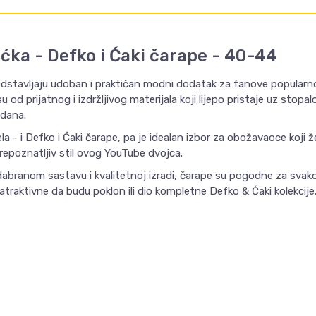
ćka - Defko i Ćaki čarape - 40-44
edstavljaju udoban i praktičan modni dodatak za fanove popularn
u od prijatnog i izdržljivog materijala koji lijepo pristaje uz sto
 dana.
a - i Defko i Ćaki čarape, pa je idealan izbor za obožavaoce koji 
repoznatljiv stil ovog YouTube dvojca.
odabranom sastavu i kvalitetnoj izradi, čarape su pogodne za sva
traktivne da budu poklon ili dio kompletne Defko & Ćaki kolekcije
Email
VREDNOST
Gaming majice i duksevi