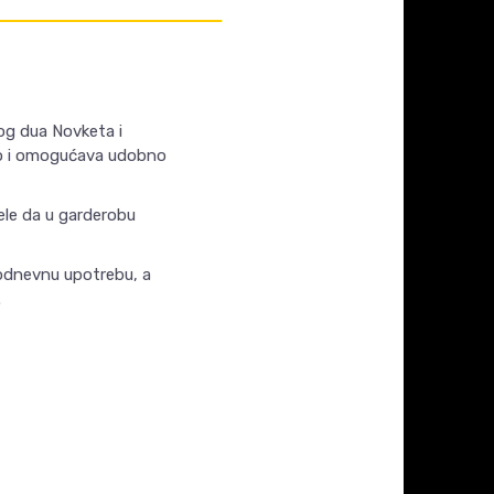
og dua Novketa i
palo i omogućava udobno
žele da u garderobu
kodnevnu upotrebu, a
.