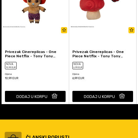
Privezak Cinereplicas - One
Privezak Cinereplicas - One
Piece Netflix - Tony Tony
Piece Netflix - Tony Tony
Chopper Plush
Chopper Devil Fruit Squish...
NOVA
NOVA
10
,99
EUR
6
,99
EUR
Cijena
Cijena
10,99
EUR
6,99
EUR
DODAJ U KORPU
DODAJ U KORPU
ČLANSKI POPUSTI