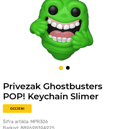
1
2
Privezak Ghostbusters
POP! Keychain Slimer
OCIJENI
Šifra artikla:
MPR306
Barkod:
889698394925